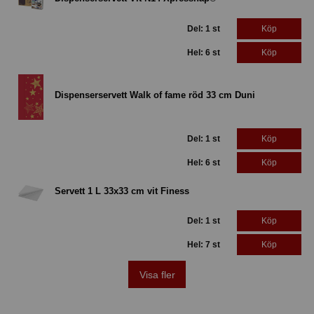
Del: 1 st
Köp
Hel: 6 st
Köp
Dispenserservett Walk of fame röd 33 cm Duni
Del: 1 st
Köp
Hel: 6 st
Köp
Servett 1 L 33x33 cm vit Finess
Del: 1 st
Köp
Hel: 7 st
Köp
Visa fler