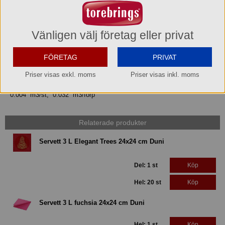
EAN hel pall
7321041684138
Vänligen välj företag eller privat
Bruttovikt
FÖRETAG
PRIVAT
0.74 kg/st 5.92 kg/förp
Priser visas exkl. moms
Priser visas inkl. moms
Volym
0.004 m3/st, 0.032 m3/förp
Relaterade produkter
Servett 3 L Elegant Trees 24x24 cm Duni
Del: 1 st
Köp
Hel: 20 st
Köp
Servett 3 L fuchsia 24x24 cm Duni
Hel: 1 st
Köp