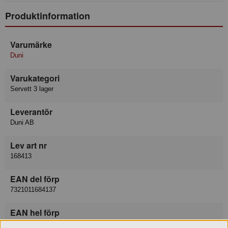
Produktinformation
Varumärke
Duni
Varukategori
Servett 3 lager
Leverantör
Duni AB
Lev art nr
168413
EAN del förp
7321011684137
EAN hel förp
7321031684131