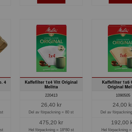
o. 4
Kaffefilter 1x4 Vitt Original
Kaffefilter 1x6
Melitta
Original Mel
220413
1090505
26,40 kr
24,00 k
st
Del av förpackning =
80 st
Del av förpacknin
475,20 kr
192,00 
st
Hel förpackning =
18*80 st
Hel förpackning 