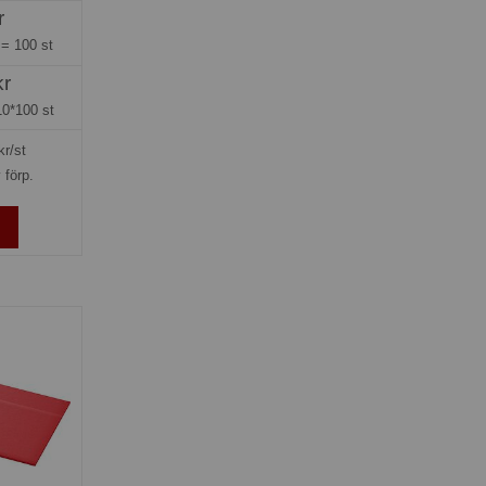
r
g =
100 st
kr
10*100 st
kr/st
 förp.