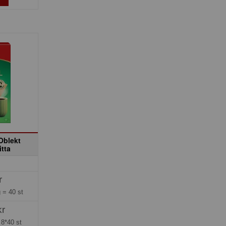
 Oblekt
itta
r
g =
40 st
kr
=
8*40 st