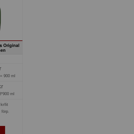
 Original
nen
r
 =
900 ml
kr
8*900 ml
kr/lit
 förp.