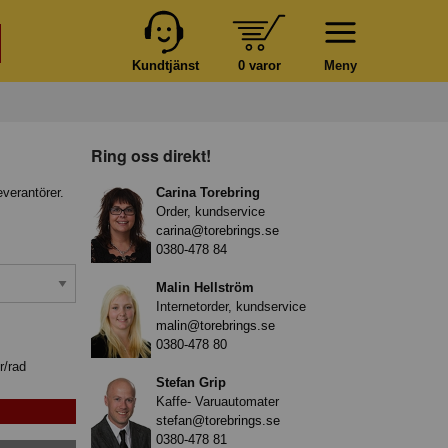
Kundtjänst
0 varor
Meny
Ring oss direkt!
everantörer.
Carina Torebring
Order, kundservice
carina@torebrings.se
0380-478 84
Malin Hellström
Internetorder, kundservice
malin@torebrings.se
0380-478 80
r/rad
Stefan Grip
Kaffe- Varuautomater
stefan@torebrings.se
0380-478 81