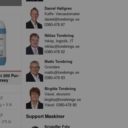
Daniel Hallgren
Kaffe- Varuautomater
daniel@torebrings.se
0380-478 87
Niklas Torebring
Inköp, logistik, IT
niklas@torebrings.se
0380-478 82
Matts Torebring
Grundare
matts@torebrings.se
t 200 Pur-
0380-478 83
rsey
Birgitta Torebring
Växel, ekonomi
kr
birgitta@torebrings.se
ng =
5 lit
Växel:
0380-478 80
kr
Support Maskiner
=
2*5 lit
Kristoffer Fyhr