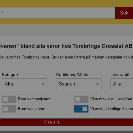
Sök
Svanen" bland alla varor hos Torebrings Grossist AB
lla varor hos Torebrings varor. Du kan även filtrera på märken kategorier och l
Kategori
Certifiering/Märke
Leverantör
Bara kampanjvaror
Visa maxläge 1 vara/rad
Bara kampanjvaror
Visa maxläge 1 vara/rad
Bara lagervaror
Visa standardläge
Bara lagervaror
Visa standardläge 3 varo