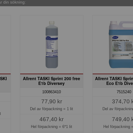
 din sökning:
ASKI
Allrent TASKI Sprint 200 free
Allrent TASKI Sprin
E1b Diversey
Eco E1b Dive
100863410
7515240
77,90 kr
374,70 
Del av förpackning =
1 lit
Del av förpackni
t
467,40 kr
749,40 
Hel förpackning =
6*1 lit
Hel förpackning 
t