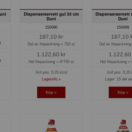
Duni
Dispenserservett gul 33 cm
Dispenserservett 
Duni
Duni
150090
150099
187,10 kr
187,10 
t
Del av förpackning =
750 st
Del av förpacknin
1.122,60 kr
1.122,60
t
Hel förpackning =
6*750 st
Hel förpackning =
Jmf.pris:
0,25
kr/st
Jmf.pris:
0,25
Lagerinfo »
Lager: 15 del av
Köp »
Köp »