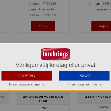
Jmf.pris:
77,90
kr/lit
Jmf.pris:
74,94
Lager: 1 del av förp.
Lagerinfo 
Ers. av 100891820
Köp »
Köp »
Vänligen välj företag eller privat
FÖRETAG
PRIVAT
Priser visas exkl. moms
Priser visas inkl. moms
uni
Antikljus vit 25 cm 6,5 h
Assiett 15 cm v
Duni
192059
157928