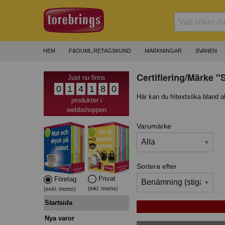
HEM
F&OUML;RETAGSKUND
MÄRKNINGAR
SVANEN
Certifiering/Märke "
Just nu finns
0
1
4
1
8
0
Här kan du fritextsöka bland a
produkter i
webbshoppen
Varumärke
Sortera efter
Privat
Företag
(inkl. moms)
(exkl. moms)
Startsida
Nya varor