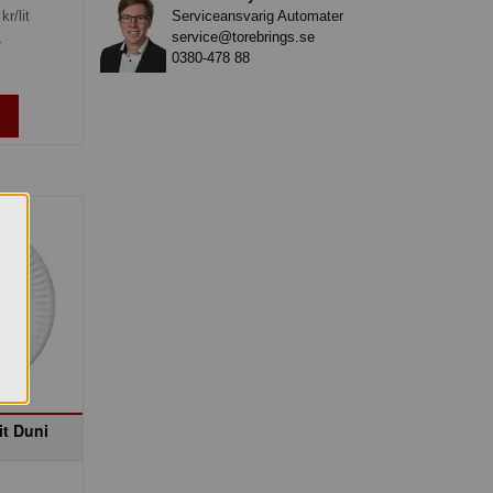
Serviceansvarig Automater
kr/lit
service@torebrings.se
»
0380-478 88
it Duni