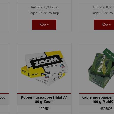
Jmf.pris:
0,33
kr/st
Jmf.pris:
0,60
Lager: 27 del av förp.
Lager: 8 del av 
Köp »
Köp »
-Eco
Kopieringspapper Hålat A4
Kopieringspapper 
80 g Zoom
100 g Multi
122651
4525006