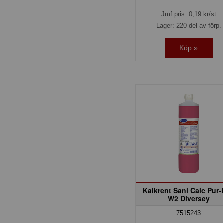
Jmf.pris:
0,19
kr/st
Lager: 220 del av förp.
Köp »
Kalkrent Sani Calc Pur
W2 Diversey
7515243