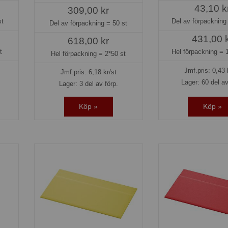
43,10 k
309,00 kr
st
Del av förpacknin
Del av förpackning =
50 st
431,00 
618,00 kr
t
Hel förpackning =
Hel förpackning =
2*50 st
Jmf.pris:
0,43
Jmf.pris:
6,18
kr/st
Lager: 60 del av
Lager: 3 del av förp.
Köp »
Köp »