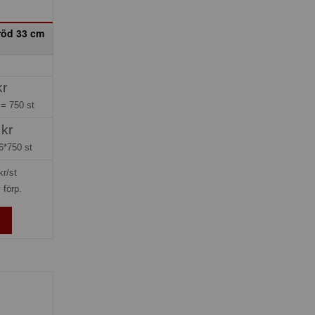
röd 33 cm
kr
g =
750 st
 kr
6*750 st
kr/st
 förp.