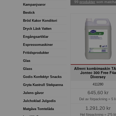
99
produkter
som matchar
Kampanjvaror
Bestick
Bröd Kakor Konditori
Dryck Läsk Vatten
Engångsartiklar
Espressomaskiner
Fritidsprodukter
Glas
Allrent kombimaskin T
Glass
Jontec 300 Free F4a
Diversey
Godis Konfektyr Snacks
411280
Gryta Kastrull Stekpanna
645,60 kr
Julens gåvor
Del av förpackning =
5 li
Julchoklad Julgodis
1.291,20 kr
Matgåva Tomtelåda
Hel förpackning =
2*5 li