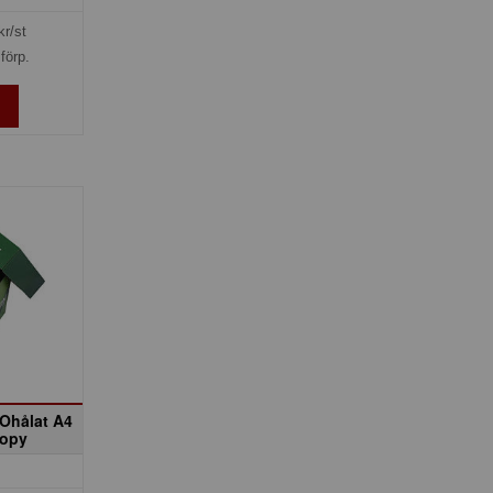
kr/st
förp.
Ohålat A4
Copy