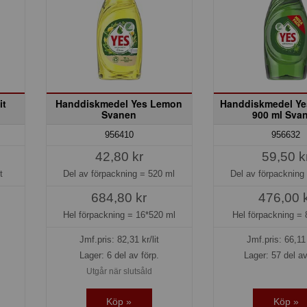
it
Handdiskmedel Yes Lemon
Handdiskmedel Yes
Svanen
900 ml Sva
956410
956632
42,80 kr
59,50 k
t
Del av förpackning =
520 ml
Del av förpackning
684,80 kr
476,00 
Hel förpackning =
16*520 ml
Hel förpackning =
Jmf.pris:
82,31
kr/lit
Jmf.pris:
66,11
Lager: 6 del av förp.
Lager: 57 del av
Utgår när slutsåld
Köp »
Köp »