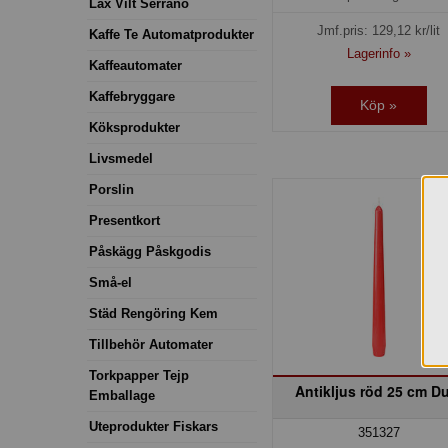
Lax Vilt Serrano
Jmf.pris:
129,12
kr/lit
Kaffe Te Automatprodukter
Lagerinfo »
Kaffeautomater
Kaffebryggare
Köp »
Köksprodukter
Livsmedel
Porslin
Presentkort
Påskägg Påskgodis
Små-el
Städ Rengöring Kem
Tillbehör Automater
Torkpapper Tejp
Antikljus röd 25 cm D
Emballage
Uteprodukter Fiskars
351327