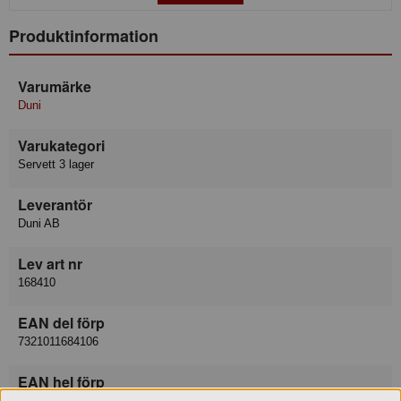
Produktinformation
Varumärke
Duni
Varukategori
Servett 3 lager
Leverantör
Duni AB
Lev art nr
168410
EAN del förp
7321011684106
EAN hel förp
7321031684100