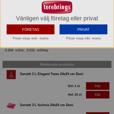
EAN hel pall
7321041684107
Vänligen välj företag eller privat
Bruttovikt
FÖRETAG
PRIVAT
0.71 kg/st 5.68 kg/förp
Priser visas exkl. moms
Priser visas inkl. moms
Volym
0.004 m3/st, 0.032 m3/förp
Relaterade produkter
Servett 3 L Elegant Trees 24x24 cm Duni
Del: 1 st
Köp
Hel: 20 st
Köp
Servett 3 L fuchsia 24x24 cm Duni