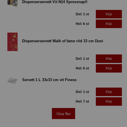
Dispenserservett Vit N14 Xpressnap®
Del: 1 st
Köp
Hel: 6 st
Köp
Dispenserservett Walk of fame röd 33 cm Duni
Del: 1 st
Köp
Hel: 6 st
Köp
Servett 1 L 33x33 cm vit Finess
Del: 1 st
Köp
Hel: 7 st
Köp
Visa fler