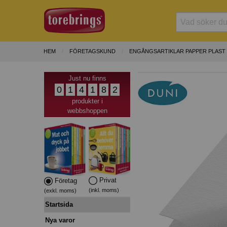
HEM
FÖRETAGSKUND
ENGÅNGSARTIKLAR PAPPER PLAST
Just nu finns
0
1
4
1
8
2
produkter i
webbshoppen
Privat
Företag
(inkl. moms)
(exkl. moms)
Startsida
Nya varor