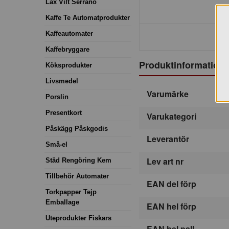
Lax Vilt Serrano
Kaffe Te Automatprodukter
Kaffeautomater
Kaffebryggare
Produktinformation
Köksprodukter
Livsmedel
Varumärke
Porslin
Presentkort
Varukategori
Påskägg Påskgodis
Leverantör
Små-el
Lev art nr
Städ Rengöring Kem
Tillbehör Automater
EAN del förp
Torkpapper Tejp
Emballage
EAN hel förp
Uteprodukter Fiskars
EAN hel pall