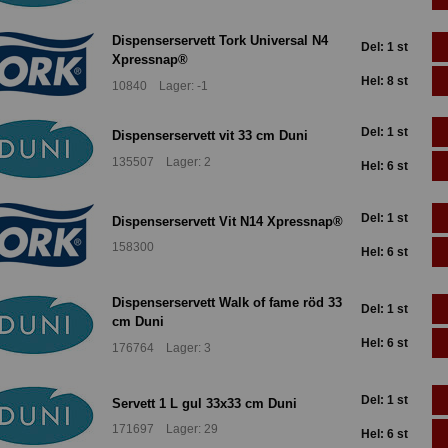
Dispenserservett Tork Universal N4
Del: 1 st
Xpressnap®
Hel: 8 st
10840 Lager: -1
Del: 1 st
Dispenserservett vit 33 cm Duni
135507 Lager: 2
Hel: 6 st
Del: 1 st
Dispenserservett Vit N14 Xpressnap®
158300
Hel: 6 st
Dispenserservett Walk of fame röd 33
Del: 1 st
cm Duni
Hel: 6 st
176764 Lager: 3
Del: 1 st
Servett 1 L gul 33x33 cm Duni
171697 Lager: 29
Hel: 6 st