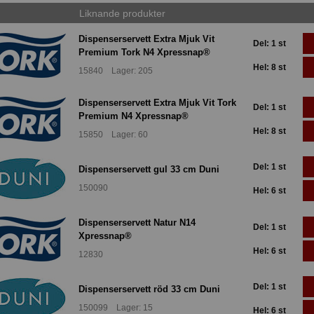
Liknande produkter
Dispenserservett Extra Mjuk Vit
Del: 1 st
Premium Tork N4 Xpressnap®
Hel: 8 st
15840 Lager: 205
Dispenserservett Extra Mjuk Vit Tork
Del: 1 st
Premium N4 Xpressnap®
Hel: 8 st
15850 Lager: 60
Del: 1 st
Dispenserservett gul 33 cm Duni
150090
Hel: 6 st
Dispenserservett Natur N14
Del: 1 st
Xpressnap®
Hel: 6 st
12830
Del: 1 st
Dispenserservett röd 33 cm Duni
150099 Lager: 15
Hel: 6 st