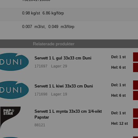
0.98 kg/st 6.86 kg/förp
0.007 m3/st, 0.049 m3/förp
Relaterade produkter
Del: 1 st
Servett 1 L gul 33x33 cm Duni
171697 Lager: 29
Hel: 6 st
Del: 1 st
Servett 1 L kiwi 33x33 cm Duni
171698 Lager: 19
Hel: 6 st
Servett 1 L mynta 33x33 cm 1/4-vikt
Del: 1 st
Papstar
Hel: 12 st
88121