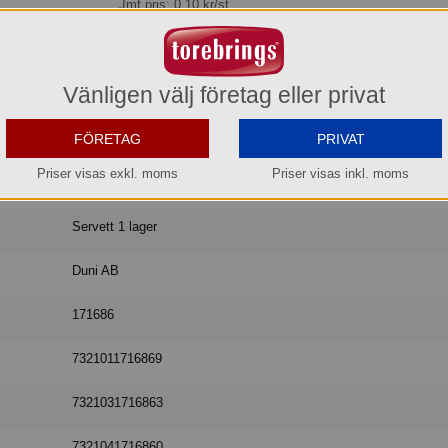
Jmf.pris:
0,10
kr/st
Lager: 208 del av förp.
Köp »
Vänligen välj företag eller privat
FÖRETAG
PRIVAT
Priser visas exkl. moms
Priser visas inkl. moms
Duni
Servett 1 lager
Duni AB
171686
7321011716869
7321031716863
7321041716860