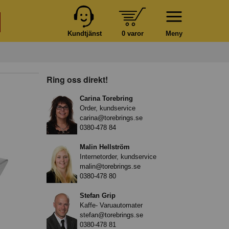
Kundtjänst
0 varor
Meny
Ring oss direkt!
Carina Torebring
Order, kundservice
carina@torebrings.se
0380-478 84
Malin Hellström
Internetorder, kundservice
malin@torebrings.se
0380-478 80
Stefan Grip
Kaffe- Varuautomater
stefan@torebrings.se
0380-478 81