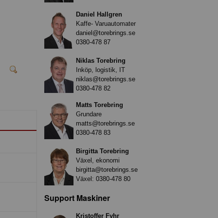
Daniel Hallgren
Kaffe- Varuautomater
daniel@torebrings.se
0380-478 87
Niklas Torebring
Inköp, logistik, IT
niklas@torebrings.se
0380-478 82
Matts Torebring
Grundare
matts@torebrings.se
0380-478 83
Birgitta Torebring
Växel, ekonomi
birgitta@torebrings.se
Växel:
0380-478 80
Support Maskiner
Kristoffer Fyhr