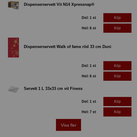
Dispenserservett Vit N14 Xpressnap®
Del: 1 st
Köp
Hel: 6 st
Köp
Dispenserservett Walk of fame röd 33 cm Duni
Del: 1 st
Köp
Hel: 6 st
Köp
Servett 1 L 33x33 cm vit Finess
Del: 1 st
Köp
Hel: 7 st
Köp
Visa fler