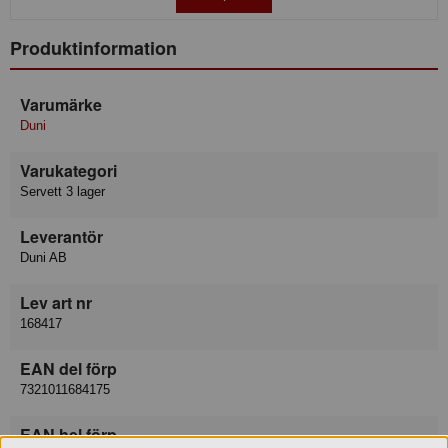
Produktinformation
Varumärke
Duni
Varukategori
Servett 3 lager
Leverantör
Duni AB
Lev art nr
168417
EAN del förp
7321011684175
EAN hel förp