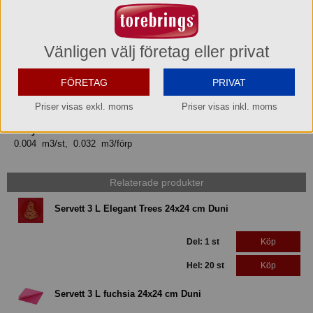
7321031684179
EAN hel pall
Vänligen välj företag eller privat
7321041684176
Bruttovikt
FÖRETAG
PRIVAT
0.71 kg/st 5.68 kg/förp
Priser visas exkl. moms
Priser visas inkl. moms
Volym
0.004 m3/st, 0.032 m3/förp
Relaterade produkter
Servett 3 L Elegant Trees 24x24 cm Duni
Del: 1 st
Köp
Hel: 20 st
Köp
Servett 3 L fuchsia 24x24 cm Duni