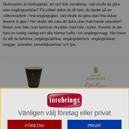
Diskmaskin är bortkopplad, ett nytt kök installeras, vad skulle du göra
utan engångsartiklar? På jobbet dukar du till fest, du bjuder på en
välkomstdrink i fina engångsglas, vad skulle du göra utan fina dukar,
bestick & glas? Hur skulle det vara att duka utan matchande servetter?
Maten som blev över behöver skyddas med folie i kylen. Kanske är det
bara en vanlig vardag och alla hämtar kaffe i sin engångsmugg. Här finner
du allt du behöver; engångstallrikar, engångsbestick, engångsdukar,
muggar, servetter, servettdispenser och ljus.
BÄGARE KAFFEKOPPAR LOCK ENGÅNGS
51 produkter
Vänligen välj företag eller privat
FÖRETAG
PRIVAT