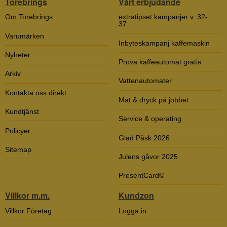
Torebrings
Vårt erbjudande
Om Torebrings
extratipset kampanjer v. 32-
37
Varumärken
Inbyteskampanj kaffemaskin
Nyheter
Prova kaffeautomat gratis
Arkiv
Vattenautomater
Kontakta oss direkt
Mat & dryck på jobbet
Kundtjänst
Service & operating
Policyer
Glad Påsk 2026
Sitemap
Julens gåvor 2025
PresentCard©
Villkor m.m.
Kundzon
Villkor Företag
Logga in