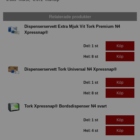
Relaterade produkter
Dispenserservett Extra Mjuk Vit Tork Premium N4
Xpressnap®
Del: 1 st
Köp
Hel: 8 st
Köp
Dispenserservett Tork Universal N4 Xpressnap®
Del: 1 st
Köp
Hel: 8 st
Köp
Tork Xpressnap® Bordsdispenser N4 svart
Del: 1 st
Köp
Hel: 4 st
Köp