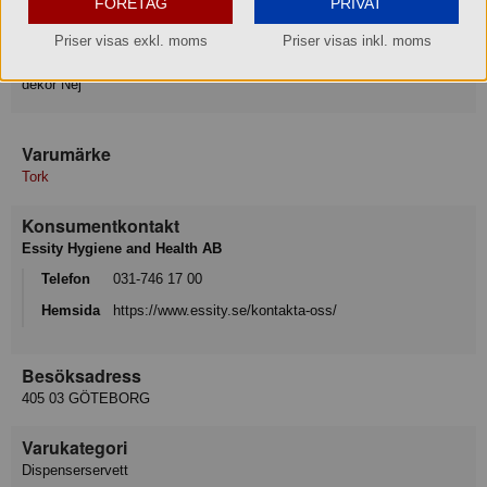
FÖRETAG
PRIVAT
bredd, vikt 16.5 cm
Priser visas exkl. moms
Priser visas inkl. moms
längd, vikt 10.8 cm
tryck Nej
dekor Nej
Varumärke
Tork
Konsumentkontakt
Essity Hygiene and Health AB
Telefon
031-746 17 00
Hemsida
https://www.essity.se/kontakta-oss/
Besöksadress
405 03 GÖTEBORG
Varukategori
Dispenserservett