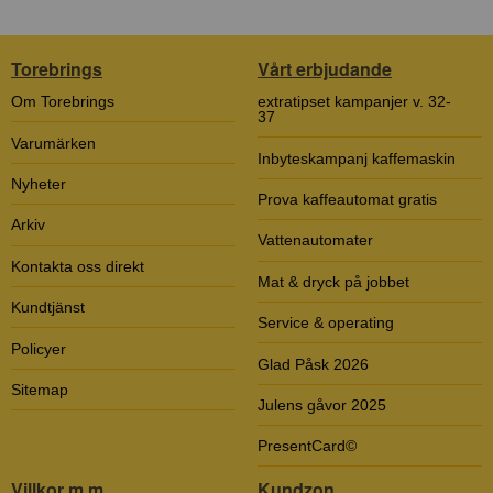
Torebrings
Vårt erbjudande
Om Torebrings
extratipset kampanjer v. 32-
37
Varumärken
Inbyteskampanj kaffemaskin
Nyheter
Prova kaffeautomat gratis
Arkiv
Vattenautomater
Kontakta oss direkt
Mat & dryck på jobbet
Kundtjänst
Service & operating
Policyer
Glad Påsk 2026
Sitemap
Julens gåvor 2025
PresentCard©
Villkor m.m.
Kundzon