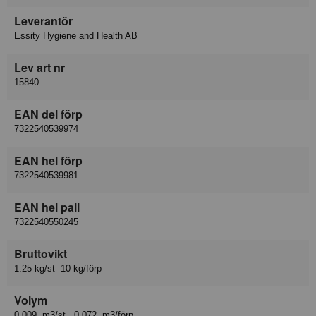
Leverantör
Essity Hygiene and Health AB
Lev art nr
15840
EAN del förp
7322540539974
EAN hel förp
7322540539981
EAN hel pall
7322540550245
Bruttovikt
1.25 kg/st 10 kg/förp
Volym
0.009 m3/st, 0.072 m3/förp