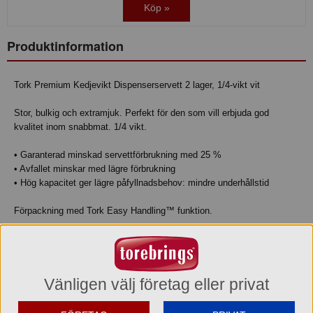
Köp »
Produktinformation
Tork Premium Kedjevikt Dispenserservett 2 lager, 1/4-vikt vit
Stor, bulkig och extramjuk. Perfekt för den som vill erbjuda god
kvalitet inom snabbmat. 1/4 vikt.
• Garanterad minskad servettförbrukning med 25 %
• Avfallet minskar med lägre förbrukning
• Hög kapacitet ger lägre påfyllnadsbehov: mindre underhållstid
Förpackning med Tork Easy Handling™ funktion.
System N4 - Dispenser Kedjevikt Servett
lager 2
färg Vit
Vänligen välj företag eller privat
bredd, ovikt
33.0 cm
längd, ovikt 21.6 cm