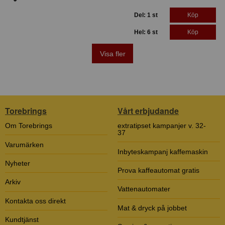
Del: 1 st
Köp
Hel: 6 st
Köp
Visa fler
Torebrings
Vårt erbjudande
Om Torebrings
extratipset kampanjer v. 32-
37
Varumärken
Inbyteskampanj kaffemaskin
Nyheter
Prova kaffeautomat gratis
Arkiv
Vattenautomater
Kontakta oss direkt
Mat & dryck på jobbet
Kundtjänst