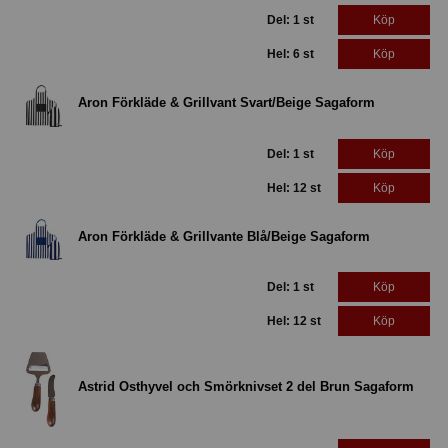
Del: 1 st
Köp
Hel: 6 st
Köp
Aron Förkläde & Grillvant Svart/Beige Sagaform
Del: 1 st
Köp
Hel: 12 st
Köp
Aron Förkläde & Grillvante Blå/Beige Sagaform
Del: 1 st
Köp
Hel: 12 st
Köp
Astrid Osthyvel och Smörknivset 2 del Brun Sagaform