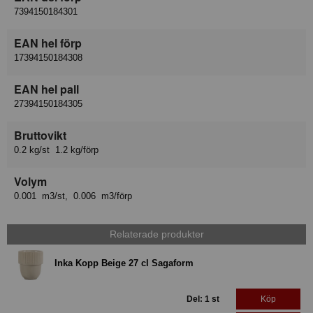
7394150184301
EAN hel förp
17394150184308
EAN hel pall
27394150184305
Bruttovikt
0.2 kg/st 1.2 kg/förp
Volym
0.001 m3/st, 0.006 m3/förp
Relaterade produkter
Inka Kopp Beige 27 cl Sagaform
Del: 1 st
Köp