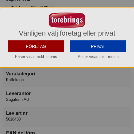
Telefon
033-23 38 20
Hemsida
www.sagaform.com
Vänligen välj företag eller privat
Besöksadress
Segloravägen 19, 504 64 BORÅS
FÖRETAG
PRIVAT
E-post
Priser visas exkl. moms
Priser visas inkl. moms
info@sagaform.com
Varukategori
Kaffekopp
Leverantör
Sagaform AB
Lev art nr
5018430
EAN del förp