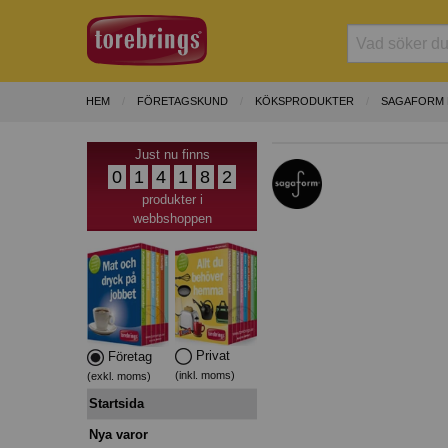
HEM
FÖRETAGSKUND
KÖKSPRODUKTER
SAGAFORM 
Just nu finns
0
1
4
1
8
2
produkter i
webbshoppen
Privat
Företag
(inkl. moms)
(exkl. moms)
Startsida
Nya varor