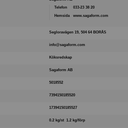
Telefon
033-23 38 20
Hemsida
www.sagaform.com
Segloravägen 19, 504 64 BORÅS
info@sagaform.com
Köksredskap
Sagaform AB
5018552
7394150185520
17394150185527
0.2 kg/st 1.2 kg/förp