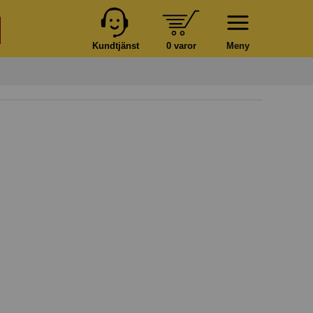
Kundtjänst
0 varor
Meny