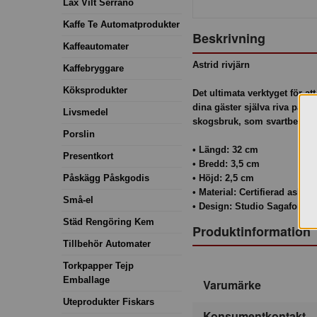
Lax Vilt Serrano
Kaffe Te Automatprodukter
Beskrivning
Kaffeautomater
Astrid rivjärn
Kaffebryggare
Köksprodukter
Det ultimata verktyget för at
dina gäster själva riva parme
Livsmedel
skogsbruk, som svartbetsats 
Porslin
• Längd: 32 cm
Presentkort
• Bredd: 3,5 cm
Påskägg Påskgodis
• Höjd: 2,5 cm
• Material: Certifierad ask/rost
Små-el
• Design: Studio Sagaform
Städ Rengöring Kem
Produktinformation
Tillbehör Automater
Torkpapper Tejp
Emballage
Varumärke
Uteprodukter Fiskars
Konsumentkontakt