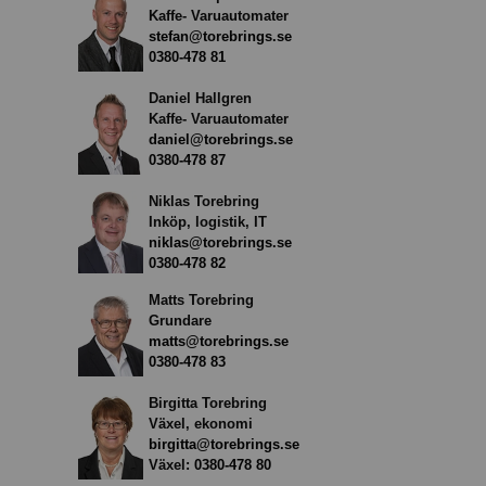
Kaffe- Varuautomater
stefan@torebrings.se
0380-478 81
Daniel Hallgren
Kaffe- Varuautomater
daniel@torebrings.se
0380-478 87
Niklas Torebring
Inköp, logistik, IT
niklas@torebrings.se
0380-478 82
Matts Torebring
Grundare
matts@torebrings.se
0380-478 83
Birgitta Torebring
Växel, ekonomi
birgitta@torebrings.se
Växel:
0380-478 80