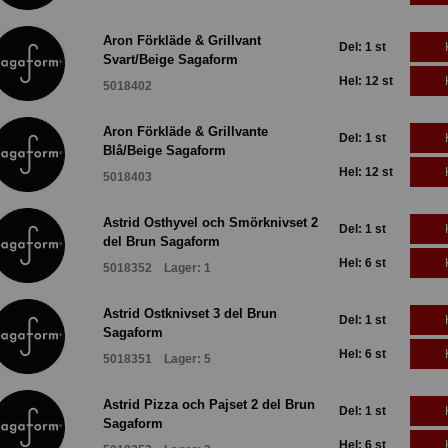
Aron Förkläde & Grillvant
Del: 1 st
Svart/Beige Sagaform
Hel: 12 st
5018402
Aron Förkläde & Grillvante
Del: 1 st
Blå/Beige Sagaform
Hel: 12 st
5018403
Astrid Osthyvel och Smörknivset 2
Del: 1 st
del Brun Sagaform
Hel: 6 st
5018352 Lager: 1
Astrid Ostknivset 3 del Brun
Del: 1 st
Sagaform
Hel: 6 st
5018351 Lager: 5
Astrid Pizza och Pajset 2 del Brun
Del: 1 st
Sagaform
Hel: 6 st