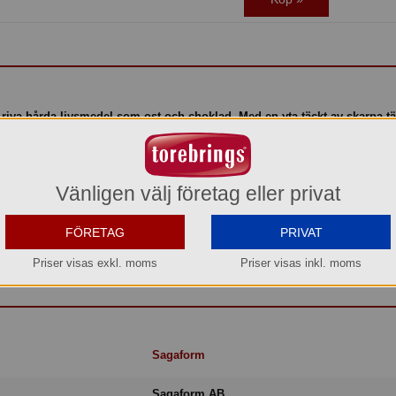
t riva hårda livsmedel som ost och choklad. Med en yta täckt av skarpa tä
sanen vid bordet för en extra touch av interaktivitet under måltiden. Tillv
för en modern och stilfull look.
Vänligen välj företag eller privat
FÖRETAG
PRIVAT
fritt stål
Priser visas exkl. moms
Priser visas inkl. moms
Sagaform
Sagaform AB