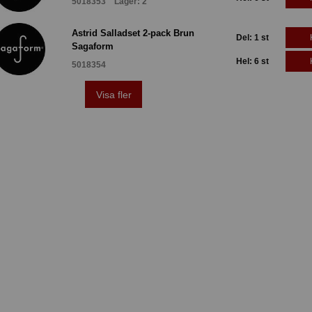
5018353 Lager: 2
Astrid Salladset 2-pack Brun
Del: 1 st
Sagaform
Hel: 6 st
5018354
Visa fler