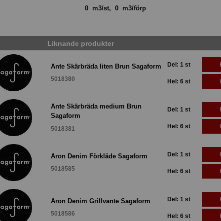
0 m3/st, 0 m3/förp
Liknande produkter
Del: 1 st
Ante Skärbräda liten Brun Sagaform
5018380
Hel: 6 st
Ante Skärbräda medium Brun
Del: 1 st
Sagaform
Hel: 6 st
5018381
Del: 1 st
Aron Denim Förkläde Sagaform
5018585
Hel: 6 st
Del: 1 st
Aron Denim Grillvante Sagaform
5018586
Hel: 6 st