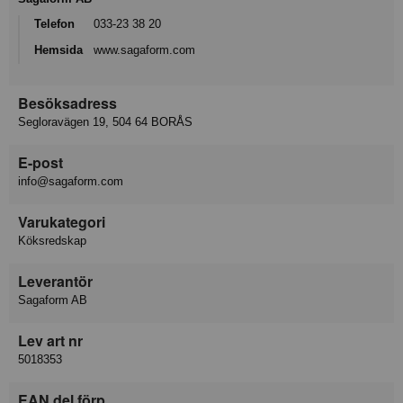
Telefon
033-23 38 20
Hemsida
www.sagaform.com
Besöksadress
Segloravägen 19, 504 64 BORÅS
E-post
info@sagaform.com
Varukategori
Köksredskap
Leverantör
Sagaform AB
Lev art nr
5018353
EAN del förp