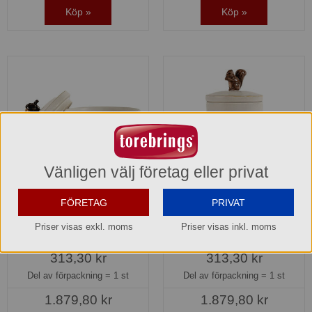
Köp »
Köp »
Vänligen välj företag eller privat
FÖRETAG
PRIVAT
Ellen Ekollonburk med lock
Ellen Ekorreburk med lock
Benvit Sagaform
Benvit Sagaform
Priser visas exkl. moms
Priser visas inkl. moms
5018423
5018424
313,30 kr
313,30 kr
Del av förpackning =
1 st
Del av förpackning =
1 st
1.879,80 kr
1.879,80 kr