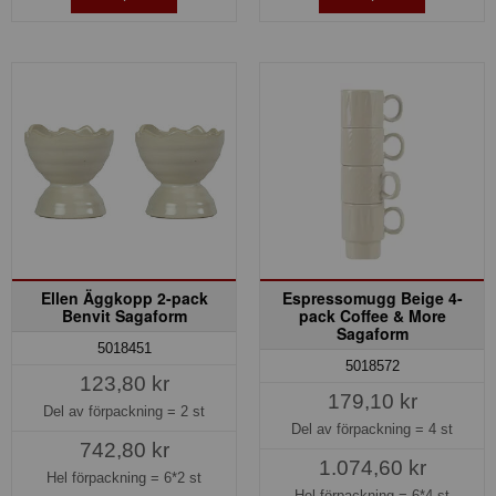
Ellen Äggkopp 2-pack
Espressomugg Beige 4-
Benvit Sagaform
pack Coffee & More
Sagaform
5018451
5018572
123,80 kr
179,10 kr
Del av förpackning =
2 st
Del av förpackning =
4 st
742,80 kr
1.074,60 kr
Hel förpackning =
6*2 st
Hel förpackning =
6*4 st