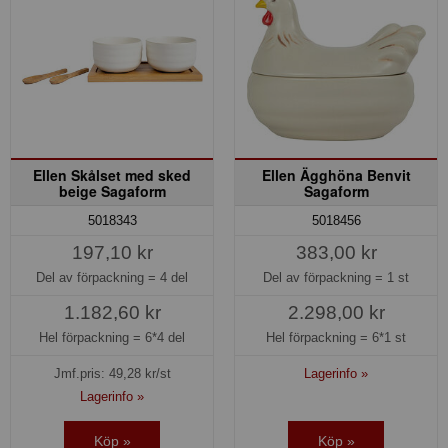
Ellen Skålset med sked
Ellen Ägghöna Benvit
beige Sagaform
Sagaform
5018343
5018456
197,10 kr
383,00 kr
Del av förpackning =
4 del
Del av förpackning =
1 st
1.182,60 kr
2.298,00 kr
Hel förpackning =
6*4 del
Hel förpackning =
6*1 st
Jmf.pris:
49,28
kr/st
Lagerinfo »
Lagerinfo »
Köp »
Köp »