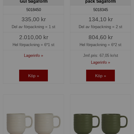
Gul Sagaform
pack Sagaform
5018450
5018345
335,00 kr
134,10 kr
Del av förpackning =
1 st
Del av förpackning =
2 st
2.010,00 kr
804,60 kr
Hel förpackning =
6*1 st
Hel förpackning =
6*2 st
Lagerinfo »
Jmf.pris:
67,05
kr/st
Lagerinfo »
Köp »
Köp »