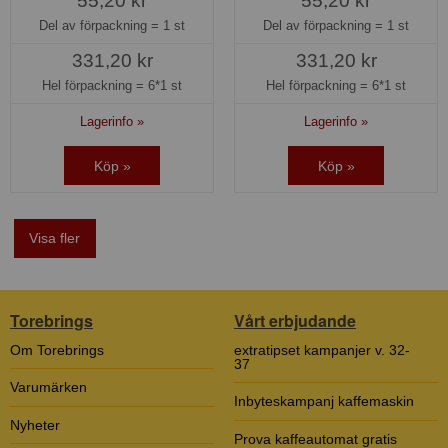
55,20 kr
55,20 kr
Del av förpackning =
1 st
Del av förpackning =
1 st
331,20 kr
331,20 kr
Hel förpackning =
6*1 st
Hel förpackning =
6*1 st
Lagerinfo »
Lagerinfo »
Köp »
Köp »
Visa fler
Torebrings
Vårt erbjudande
Om Torebrings
extratipset kampanjer v. 32-
37
Varumärken
Inbyteskampanj kaffemaskin
Nyheter
Prova kaffeautomat gratis