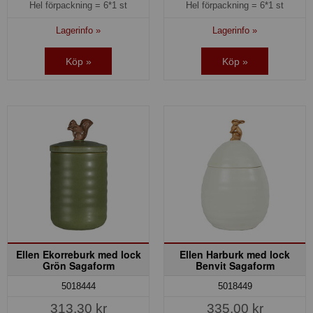
Hel förpackning =
6*1 st
Hel förpackning =
6*1 st
Lagerinfo »
Lagerinfo »
Köp »
Köp »
Ellen Ekorreburk med lock
Ellen Harburk med lock
Grön Sagaform
Benvit Sagaform
5018444
5018449
313,30 kr
335,00 kr