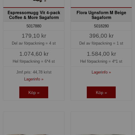
Espressomugg Vit 4-pack
Flora Ugnsform M Beige
Coffee & More Sagaform
Sagaform
5017880
5018280
179,10 kr
396,00 kr
Del av förpackning =
4 st
Del av förpackning =
1 st
1.074,60 kr
1.584,00 kr
Hel förpackning =
6*4 st
Hel förpackning =
4*1 st
Jmf.pris:
44,78
kr/st
Lagerinfo »
Lagerinfo »
Köp »
Köp »