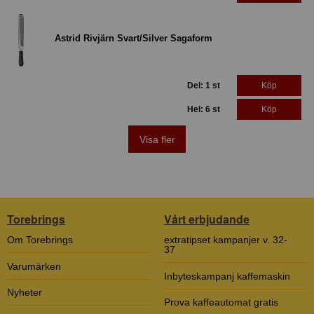
Astrid Rivjärn Svart/Silver Sagaform
Del: 1 st
Köp
Hel: 6 st
Köp
Visa fler
Torebrings
Vårt erbjudande
Om Torebrings
extratipset kampanjer v. 32-
37
Varumärken
Inbyteskampanj kaffemaskin
Nyheter
Prova kaffeautomat gratis