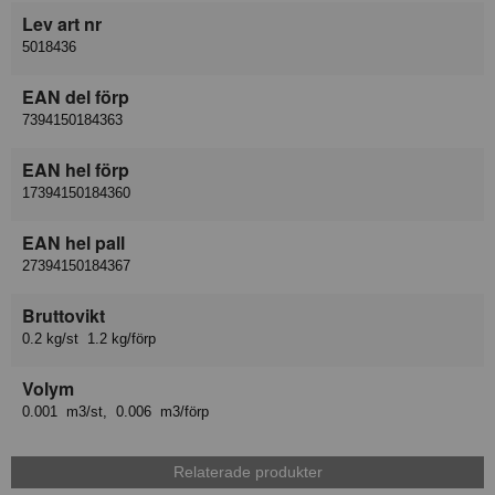
Lev art nr
5018436
EAN del förp
7394150184363
EAN hel förp
17394150184360
EAN hel pall
27394150184367
Bruttovikt
0.2 kg/st 1.2 kg/förp
Volym
0.001 m3/st, 0.006 m3/förp
Relaterade produkter