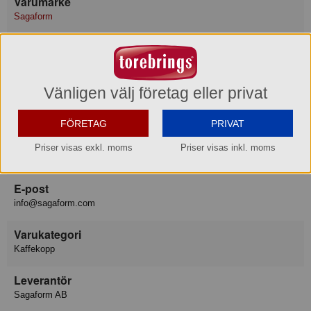
Varumärke
Sagaform
Konsumentkontakt
Sagaform AB
Telefon
033-23 38 20
Vänligen välj företag eller privat
Hemsida
www.sagaform.com
FÖRETAG
PRIVAT
Besöksadress
Priser visas exkl. moms
Priser visas inkl. moms
Segloravägen 19, 504 64 BORÅS
E-post
info@sagaform.com
Varukategori
Kaffekopp
Leverantör
Sagaform AB