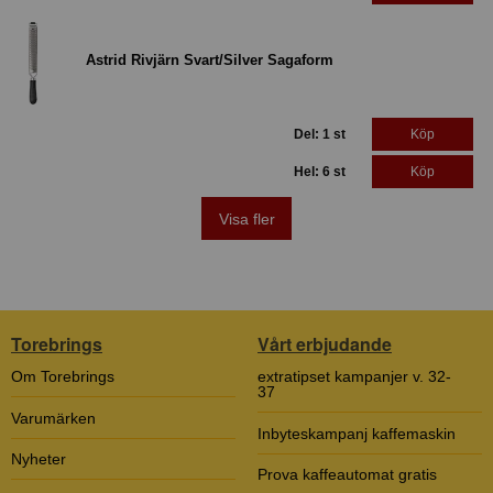
Astrid Rivjärn Svart/Silver Sagaform
Del: 1 st
Köp
Hel: 6 st
Köp
Visa fler
Torebrings
Vårt erbjudande
Om Torebrings
extratipset kampanjer v. 32-
37
Varumärken
Inbyteskampanj kaffemaskin
Nyheter
Prova kaffeautomat gratis