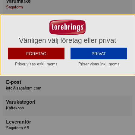
Varumärke
Sagaform
Konsumentkontakt
Sagaform AB
Telefon
033-23 38 20
Vänligen välj företag eller privat
Hemsida
www.sagaform.com
FÖRETAG
PRIVAT
Besöksadress
Priser visas exkl. moms
Priser visas inkl. moms
Segloravägen 19, 504 64 BORÅS
E-post
info@sagaform.com
Varukategori
Kaffekopp
Leverantör
Sagaform AB