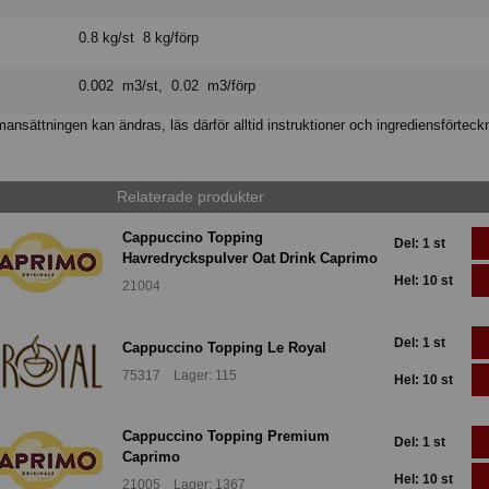
0.8 kg/st 8 kg/förp
0.002 m3/st, 0.02 m3/förp
nsättningen kan ändras, läs därför alltid instruktioner och ingrediensförteck
Relaterade produkter
Cappuccino Topping
Del: 1 st
Havredryckspulver Oat Drink Caprimo
Hel: 10 st
21004
Del: 1 st
Cappuccino Topping Le Royal
75317 Lager: 115
Hel: 10 st
Cappuccino Topping Premium
Del: 1 st
Caprimo
Hel: 10 st
21005 Lager: 1367