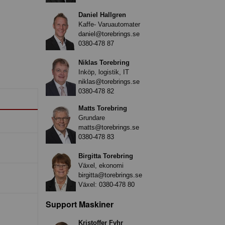
Daniel Hallgren
Kaffe- Varuautomater
daniel@torebrings.se
0380-478 87
Niklas Torebring
Inköp, logistik, IT
niklas@torebrings.se
0380-478 82
Matts Torebring
Grundare
matts@torebrings.se
0380-478 83
Birgitta Torebring
Växel, ekonomi
birgitta@torebrings.se
Växel:
0380-478 80
Support Maskiner
Kristoffer Fyhr