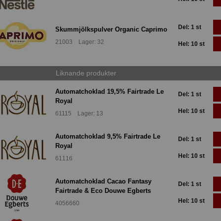
Del: 1 st
Skummjölkspulver Organic Caprimo
21003 Lager: 32
Hel: 10 st
Liknande produkter
Automatchoklad 19,5% Fairtrade Le
Del: 1 st
Royal
Hel: 10 st
61115 Lager: 13
Automatchoklad 9,5% Fairtrade Le
Del: 1 st
Royal
Hel: 10 st
61116
Automatchoklad Cacao Fantasy
Del: 1 st
Fairtrade & Eco Douwe Egberts
Hel: 10 st
4056660