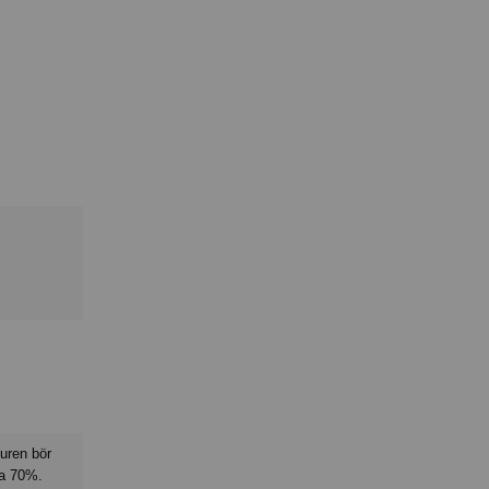
turen bör
iga 70%.