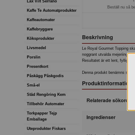
H
Lax Vilt Serrano
Beställ nu så b
Kaffe Te Automatprodukter
Kaffeautomater
Kaffebryggare
Beskrivning
Köksprodukter
Livsmedel
Le Royal Gourmet Topping skapa
noggrant utvalda mejeriingredi
Porslin
Resultatet är ett lent, fylligt 
Presentkort
Denna produkt benämns som "
Påskägg Påskgodis
Produktinformation
Små-el
Städ Rengöring Kem
Relaterade sökord
Tillbehör Automater
Torkpapper Tejp
Ingredienser
Emballage
Uteprodukter Fiskars