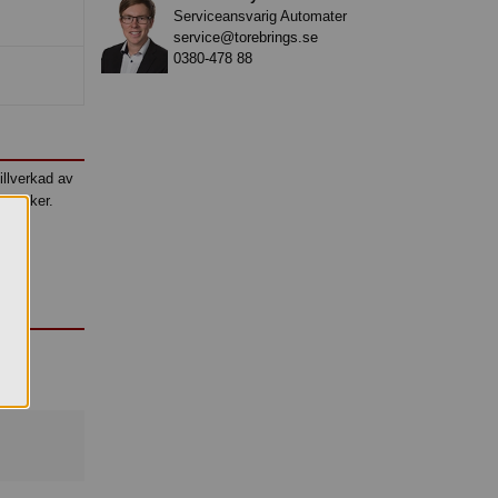
Serviceansvarig Automater
service@torebrings.se
0380-478 88
illverkad av
edrycker.
r