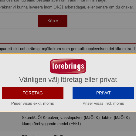
os oss kan du alltid beställa även om varan inte finns i lager.
eräknar vi kunna leverera inom 14-21 arbetsdagar, eller senare om du önskar.
Köp »
r ett rikt och krämigt mjölkskum som ger kaffeupplevelsen det lilla extra. T
enser är den idealisk för cappuccino, café latte och andra mjölkbaserade kaff
skum och en professionell kaffekänsla i varje servering.
kaffe med mjölk" i varmdrycksautomat.
Vänligen välj företag eller privat
FÖRETAG
PRIVAT
Le Royal
Royal
Barry Callebaut
Mjölktopping
Mjölkpulve
Priser visas exkl. moms
Priser visas inkl. moms
Topping
Creamer
Kaffe Med Mjölk
SkumMJÖLKspulver, vasslepulver (MJÖLK), laktos (MJÖLK),
klumpförebyggande medel (E551).