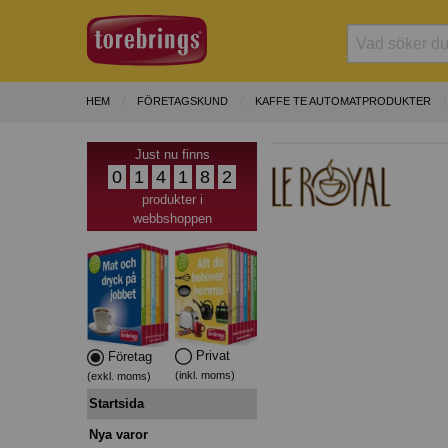
HEM
FÖRETAGSKUND
KAFFE TE AUTOMATPRODUKTER
Just nu finns
0
1
4
1
8
2
produkter i
webbshoppen
Privat
Företag
(inkl. moms)
(exkl. moms)
Startsida
Nya varor