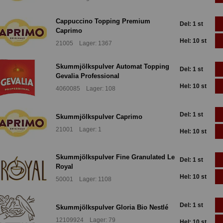
Cappuccino Topping Premium
Del: 1 st
Caprimo
Hel: 10 st
21005 Lager: 1367
Skummjölkspulver Automat Topping
Del: 1 st
Gevalia Professional
Hel: 10 st
4060085 Lager: 108
Del: 1 st
Skummjölkspulver Caprimo
21001 Lager: 1
Hel: 10 st
Skummjölkspulver Fine Granulated Le
Del: 1 st
Royal
Hel: 10 st
50001 Lager: 1108
Del: 1 st
Skummjölkspulver Gloria Bio Nestlé
12109924 Lager: 79
Hel: 10 st