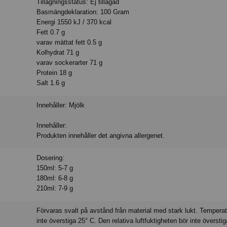
Tillagningsstatus: Ej tillagad
Basmängdeklaration: 100 Gram
Energi 1550 kJ / 370 kcal
Fett 0.7 g
varav mättat fett 0.5 g
Kolhydrat 71 g
varav sockerarter 71 g
Protein 18 g
Salt 1.6 g
Innehåller: Mjölk
Innehåller:
Produkten innehåller det angivna allergenet.
Dosering:
150ml: 5-7 g
180ml: 6-8 g
210ml: 7-9 g
Förvaras svalt på avstånd från material med stark lukt. Tempera
inte överstiga 25° C. Den relativa luftfuktigheten bör inte överst