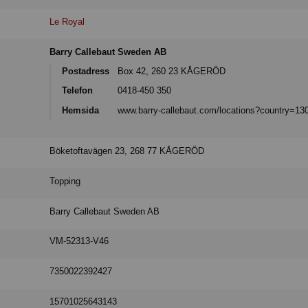
Le Royal
Barry Callebaut Sweden AB
Postadress
Box 42, 260 23 KÅGERÖD
Telefon
0418-450 350
Hemsida
www.barry-callebaut.com/locations?country=13
Böketoftavägen 23, 268 77 KÅGERÖD
Topping
Barry Callebaut Sweden AB
VM-52313-V46
7350022392427
15701025643143