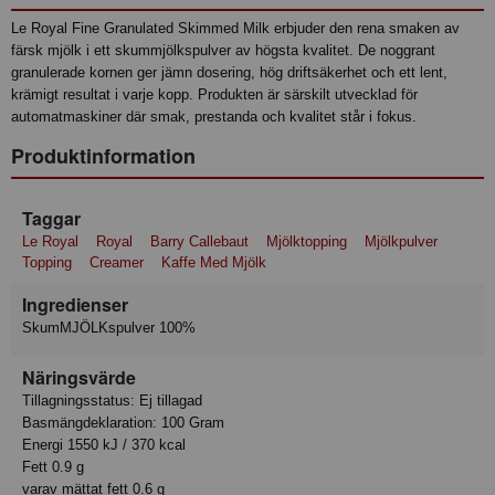
Le Royal Fine Granulated Skimmed Milk erbjuder den rena smaken av
färsk mjölk i ett skummjölkspulver av högsta kvalitet. De noggrant
granulerade kornen ger jämn dosering, hög driftsäkerhet och ett lent,
krämigt resultat i varje kopp. Produkten är särskilt utvecklad för
automatmaskiner där smak, prestanda och kvalitet står i fokus.
Produktinformation
Taggar
Le Royal
Royal
Barry Callebaut
Mjölktopping
Mjölkpulver
Topping
Creamer
Kaffe Med Mjölk
Ingredienser
SkumMJÖLKspulver 100%
Näringsvärde
Tillagningsstatus: Ej tillagad
Basmängdeklaration: 100 Gram
Energi 1550 kJ / 370 kcal
Fett 0.9 g
varav mättat fett 0.6 g