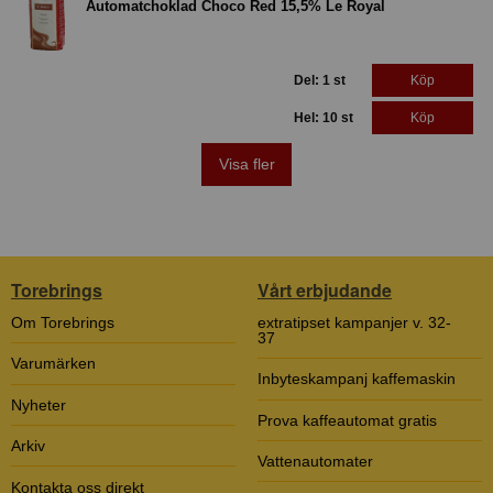
Automatchoklad Choco Red 15,5% Le Royal
Del: 1 st
Köp
Hel: 10 st
Köp
Visa fler
Torebrings
Vårt erbjudande
Om Torebrings
extratipset kampanjer v. 32-
37
Varumärken
Inbyteskampanj kaffemaskin
Nyheter
Prova kaffeautomat gratis
Arkiv
Vattenautomater
Kontakta oss direkt