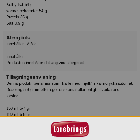
Kolhydrat 54 g
varav sockerarter 54 g
Protein 35 g
Salt 0.9 g
Allergiinfo
Innehåller: Mjölk
Innehåller:
Produkten innehåller det angivna allergenet.
Tillagningsanvisning
Denna produkt benämns som "kaffe med mjölk" i varmdrycksautomat.
Dosering 5-9 gram efter eget önskemål eller enligt tillverkarens
förslag:
150 ml 5-7 gr
180 ml 6-8 gr
210 ml 7-9 gr
Denna produkt är homogen med likartad partikel storlek, vilket gör att