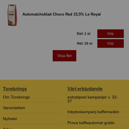
Automatchoklad Choco Red 15,5% Le Royal
Del: 1 st
Köp
Hel: 10 st
Köp
Visa fler
Torebrings
Vårt erbjudande
Om Torebrings
extratipset kampanjer v. 32-
37
Varumärken
Inbyteskampanj kaffemaskin
Nyheter
Prova kaffeautomat gratis