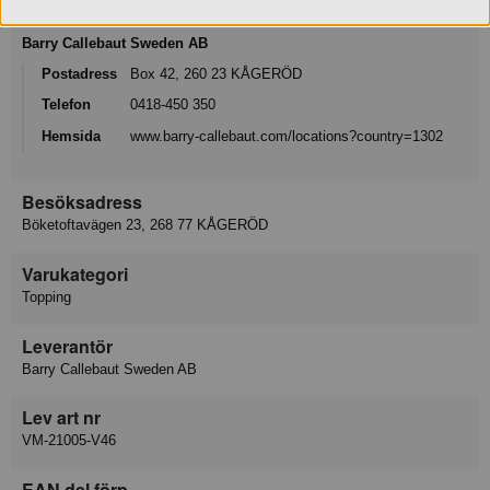
Konsumentkontakt
Barry Callebaut Sweden AB
Postadress
Box 42, 260 23 KÅGERÖD
Telefon
0418-450 350
Hemsida
www.barry-callebaut.com/locations?country=1302
Besöksadress
Böketoftavägen 23, 268 77 KÅGERÖD
Varukategori
Topping
Leverantör
Barry Callebaut Sweden AB
Lev art nr
VM-21005-V46
EAN del förp