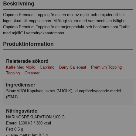
Beskrivning
Caprimo Premium Topping är en len mix av mjölk och erbjuder ett fint
lager skum till cappuccinon. Mjölkigt skum med sammentslen fyllighet.
Caprimo Premium Topping är en mejeriprodukt och benämns som "kaffe
med mjölk" i varmdrycksautomater.
Produktinformation
Relaterade sökord
Kaffe Med Mjölk
Caprimo
Barry Callebaut
Premium Topping
Topping
Creamer
Ingredienser
SkumMJÖLKspulver, laktos (MJÖLK), klumpförebyggande medel
(E341).
Näringsvärde
NÄRINGSDEKLARATION /100 G
Energi 1600 kJ / 380 kcal
Fett 0.5 g
- varav mättat fett 0.3 g