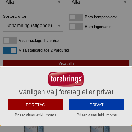
Sortera efter
Bara kampanjvaror
Bara kampanjvaror
Bara lagervaror
Bara lagervaror
Visa maxläge 1 vara/rad
Visa maxläge 1 vara/rad
Visa standardläge
Visa standardläge 2 varor/rad
3
produkter
som matchar din sökning:
Vänligen välj företag eller privat
FÖRETAG
PRIVAT
Priser visas exkl. moms
Priser visas inkl. moms