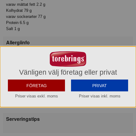
varav mättat fett 2.2 g
Kolhydrat 79 g
varav sockerarter 77 g
Protein 6.5 g
Salt 1 g
Allergiinfo
Innehåller: Mjölk
Innehåller:
Produkten innehåller det angivna allergenet.
Vänligen välj företag eller privat
Tillagningsanvisning
FÖRETAG
PRIVAT
Dosering:
150 ml: 20-22 gr
Priser visas exkl. moms
Priser visas inkl. moms
180 ml: 24-26 gr
210 ml: 28-30 gr
Serveringstips