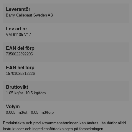
Leverantör
Barry Callebaut Sweden AB
Lev art nr
VM-61105-V17
EAN del förp
7350022392205
EAN hel förp
15701025212226
Bruttovikt
1.05 kg/st 10.5 kg/förp
Volym
0.005 m3/st, 0.05 m3/förp
Produktfakta och produktsammansättningen kan ändras, läs därför alltid
instruktioner och ingrediensförteckningen på förpackningen.