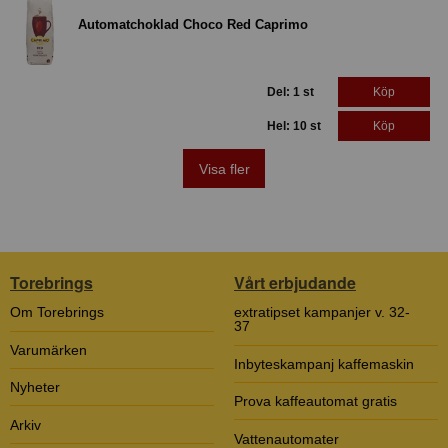
Automatchoklad Choco Red Caprimo
Del: 1 st
Köp
Hel: 10 st
Köp
Visa fler
Torebrings
Vårt erbjudande
Om Torebrings
extratipset kampanjer v. 32-
37
Varumärken
Inbyteskampanj kaffemaskin
Nyheter
Prova kaffeautomat gratis
Arkiv
Vattenautomater