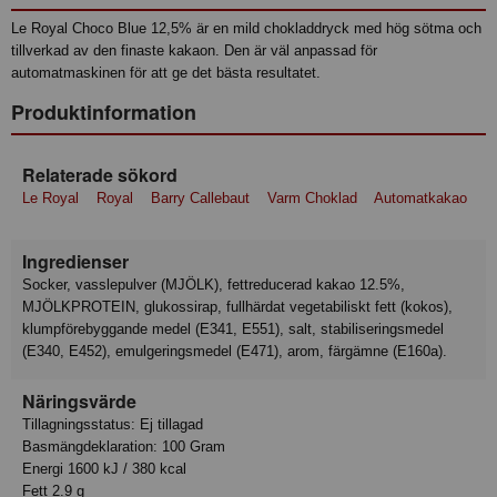
Le Royal Choco Blue 12,5% är en mild chokladdryck med hög sötma och
tillverkad av den finaste kakaon. Den är väl anpassad för
automatmaskinen för att ge det bästa resultatet.
Produktinformation
Relaterade sökord
Le Royal
Royal
Barry Callebaut
Varm Choklad
Automatkakao
Ingredienser
Socker, vasslepulver (MJÖLK), fettreducerad kakao 12.5%,
MJÖLKPROTEIN, glukossirap, fullhärdat vegetabiliskt fett (kokos),
klumpförebyggande medel (E341, E551), salt, stabiliseringsmedel
(E340, E452), emulgeringsmedel (E471), arom, färgämne (E160a).
Näringsvärde
Tillagningsstatus: Ej tillagad
Basmängdeklaration: 100 Gram
Energi 1600 kJ / 380 kcal
Fett 2.9 g