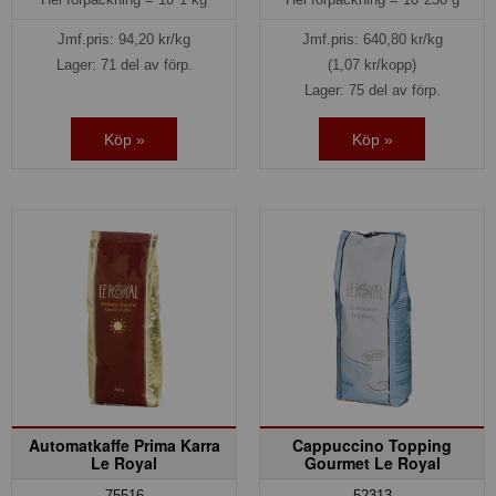
Jmf.pris:
94,20
kr/kg
Jmf.pris:
640,80
kr/kg
Lager: 71 del av förp.
(1,07 kr/kopp)
Lager: 75 del av förp.
Köp »
Köp »
Automatkaffe Prima Karra
Cappuccino Topping
Le Royal
Gourmet Le Royal
75516
52313