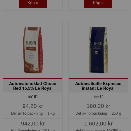
Köp »
Köp »
Automatchoklad Choco
Automatkaffe Expresso
Red 15,5% Le Royal
instant Le Royal
55161
75514
94,20 kr
160,20 kr
Del av förpackning =
1 kg
Del av förpackning =
250 g
942,00 kr
1.602,00 kr
Hel förpackning =
10*1 kg
Hel förpackning =
10*250 g