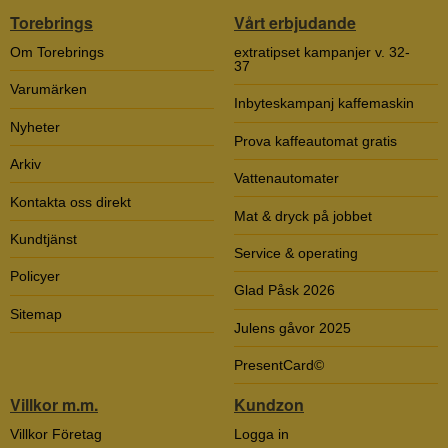
Torebrings
Vårt erbjudande
Om Torebrings
extratipset kampanjer v. 32-
37
Varumärken
Inbyteskampanj kaffemaskin
Nyheter
Prova kaffeautomat gratis
Arkiv
Vattenautomater
Kontakta oss direkt
Mat & dryck på jobbet
Kundtjänst
Service & operating
Policyer
Glad Påsk 2026
Sitemap
Julens gåvor 2025
PresentCard©
Villkor m.m.
Kundzon
Villkor Företag
Logga in