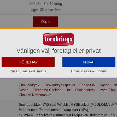
Jmf.pris:
114,60
kr/kg
Lager: 35 del av förp.
Köp »
 chokladdryckspulver gjort på 14% kakao som fungerar lika bra att blanda i ko
Vänligen välj företag eller privat
 kan blandas både med vatten och med mjölk. NESTLÉ Cacao Mix har en mog
 eftersmak med en ton av söta russin och mogna plommon. - Certifierad me
ölk - 14% kakao - Framtagen för dryckesautomat
FÖRETAG
PRIVAT
Priser visas exkl. moms
Priser visas inkl. moms
Chokladdryck
Chokladdryckspulver
Cacao Mix
Kakao
Ne
Nestlé
Certifierad Choklad
Utz
Chokladdryck
Varm Chok
Choklad Kaffemaskin
Socker/sukker, VASSLE-/VALLE-/MYSEpulver (MJÖLK/MÆLK/MELK),
fedtreduceret/fettreducerat kakaopulver (14%),
skumMJÖLKspulver/skummet MÆLKspulver/ skummetMELKpulv