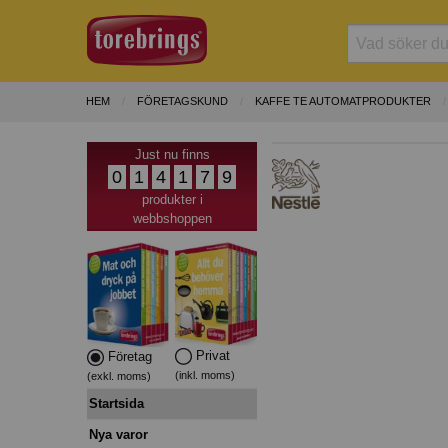
HEM
FÖRETAGSKUND
KAFFE TE AUTOMATPRODUKTER
Just nu finns
0
1
4
1
7
9
produkter i
webbshoppen
Privat
Företag
(inkl. moms)
(exkl. moms)
Startsida
Nya varor