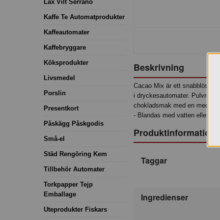
Lax Vilt Serrano
Kaffe Te Automatprodukter
Kaffeautomater
Kaffebryggare
Köksprodukter
Beskrivning
Livsmedel
Cacao Mix är ett snabblösligt
Porslin
i dryckesautomater. Pulvret
chokladsmak med en medellång
Presentkort
- Blandas med vatten eller mj
Påskägg Påskgodis
Produktinformation
Små-el
Städ Rengöring Kem
Taggar
Tillbehör Automater
Torkpapper Tejp
Emballage
Ingredienser
Uteprodukter Fiskars