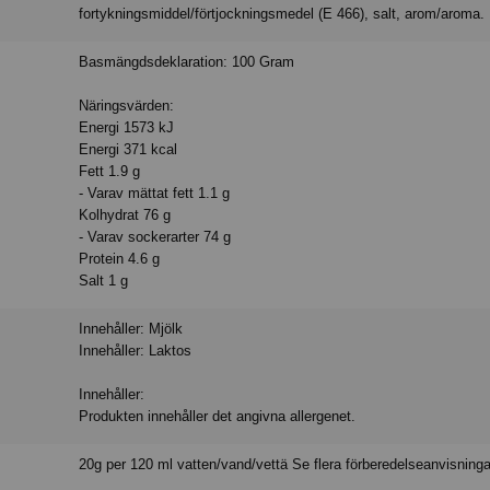
fortykningsmiddel/förtjockningsmedel (E 466), salt, arom/aroma.
Basmängdsdeklaration: 100 Gram
Näringsvärden:
Energi 1573 kJ
Energi 371 kcal
Fett 1.9 g
- Varav mättat fett 1.1 g
Kolhydrat 76 g
- Varav sockerarter 74 g
Protein 4.6 g
Salt 1 g
Innehåller: Mjölk
Innehåller: Laktos
Innehåller:
Produkten innehåller det angivna allergenet.
20g per 120 ml vatten/vand/vettä Se flera förberedelseanvisninga