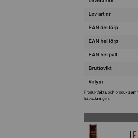
Leverantör
Lev art nr
EAN del förp
EAN hel förp
EAN hel pall
Bruttovikt
Volym
Produktfakta och produktsamma
förpackningen.