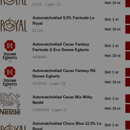
Hel: 10 st
61115 Lager: 13
Automatchoklad 9,5% Fairtrade Le
Del: 1 st
Royal
Hel: 10 st
61116
Automatchoklad Cacao Fantasy
Del: 1 st
Fairtrade & Eco Douwe Egberts
Hel: 10 st
4056660
Automatchoklad Cacao Fantasy RA
Del: 1 st
Douwe Egberts
Hel: 10 st
4242833 Lager: 18
Automatchoklad Cacao Mix Milky
Del: 1 st
Nestlé
Hel: 10 st
12595433 Lager: 27
Automatchoklad Choco Blue 12,5% Le
Del: 1 st
Royal