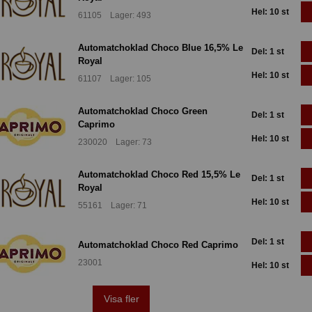
Hel: 10 st
61105 Lager: 493
Automatchoklad Choco Blue 16,5% Le
Del: 1 st
Royal
Hel: 10 st
61107 Lager: 105
Automatchoklad Choco Green
Del: 1 st
Caprimo
Hel: 10 st
230020 Lager: 73
Automatchoklad Choco Red 15,5% Le
Del: 1 st
Royal
Hel: 10 st
55161 Lager: 71
Del: 1 st
Automatchoklad Choco Red Caprimo
23001
Hel: 10 st
Visa fler