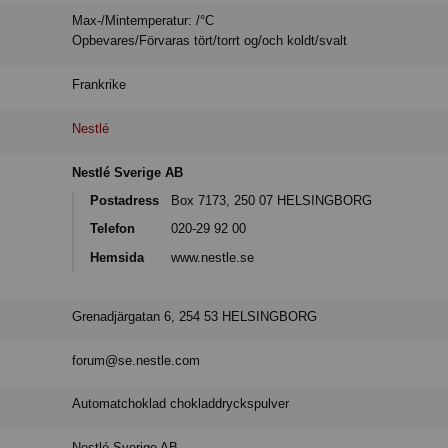
Max-/Mintemperatur: /°C
Opbevares/Förvaras tört/torrt og/och koldt/svalt
Frankrike
Nestlé
Nestlé Sverige AB
Postadress
Box 7173, 250 07 HELSINGBORG
Telefon
020-29 92 00
Hemsida
www.nestle.se
Grenadjärgatan 6, 254 53 HELSINGBORG
forum@se.nestle.com
Automatchoklad chokladdryckspulver
Nestlé Sverige AB