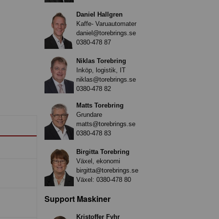
Daniel Hallgren
Kaffe- Varuautomater
daniel@torebrings.se
0380-478 87
Niklas Torebring
Inköp, logistik, IT
niklas@torebrings.se
0380-478 82
Matts Torebring
Grundare
matts@torebrings.se
0380-478 83
Birgitta Torebring
Växel, ekonomi
birgitta@torebrings.se
Växel:
0380-478 80
Support Maskiner
Kristoffer Fyhr