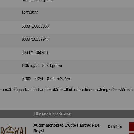
12594532
3033710063536
3033710237944
3033711050481
1.05 kg/st 10.5 kg/förp
0.002 m3/st, 0.02 m3/förp
nsättningen kan ändras, läs därför alltid instruktioner och ingrediensförteck
Liknande produkter
Automatchoklad 19,5% Fairtrade Le
Del: 1 st
Royal