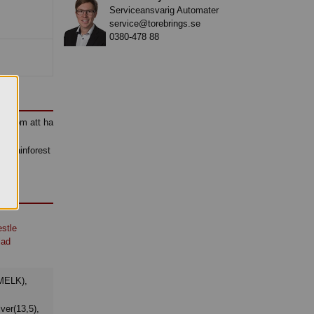
Serviceansvarig Automater
service@torebrings.se
0380-478 88
pp som att ha
en
d Rainforest
stle
lad
er(13,5),