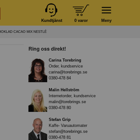
Kundtjänst
0 varor
Meny
OKLAD CACAO MIX NESTLÉ
Ring oss direkt!
Carina Torebring
Order, kundservice
carina@torebrings.se
0380-478 84
Malin Hellström
Internetorder, kundservice
malin@torebrings.se
0380-478 80
Stefan Grip
Kaffe- Varuautomater
stefan@torebrings.se
0380-478 81