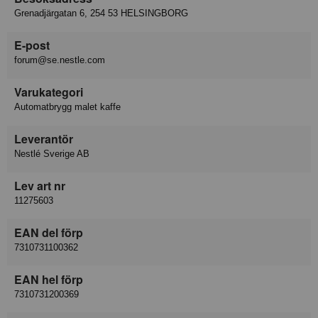
Grenadjärgatan 6, 254 53 HELSINGBORG
E-post
forum@se.nestle.com
Varukategori
Automatbrygg malet kaffe
Leverantör
Nestlé Sverige AB
Lev art nr
11275603
EAN del förp
7310731100362
EAN hel förp
7310731200369