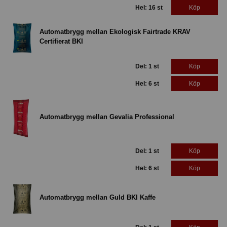
Hel: 16 st
Köp
Automatbrygg mellan Ekologisk Fairtrade KRAV
Certifierat BKI
Del: 1 st
Köp
Hel: 6 st
Köp
Automatbrygg mellan Gevalia Professional
Del: 1 st
Köp
Hel: 6 st
Köp
Automatbrygg mellan Guld BKI Kaffe