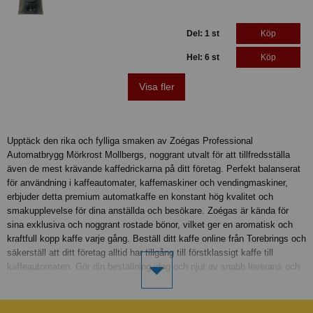
Del: 1 st
Köp
Hel: 6 st
Köp
Visa fler
Upptäck den rika och fylliga smaken av Zoégas Professional
Automatbrygg Mörkrost Mollbergs, noggrant utvalt för att tillfredsställa
även de mest krävande kaffedrickarna på ditt företag. Perfekt balanserat
för användning i kaffeautomater, kaffemaskiner och vendingmaskiner,
erbjuder detta premium automatkaffe en konstant hög kvalitet och
smakupplevelse för dina anställda och besökare. Zoégas är kända för
sina exklusiva och noggrant rostade bönor, vilket ger en aromatisk och
kraftfull kopp kaffe varje gång. Beställ ditt kaffe online från Torebrings och
säkerställ att ditt företag alltid har tillgång till förstklassigt kaffe till
kaffeautomaten. Gör din beställning idag och njut av snabb leverans och
utmärkt kundservice. Använd denna lösning för att möta dina dagliga
kaffebehov på kontoret och skapa en trevligare arbetsmiljö med Zoégas
Professional Automatbrygg Mörk Mollbergs.