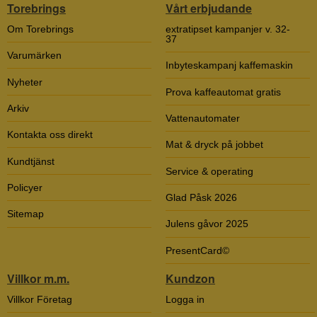
Torebrings
Vårt erbjudande
Om Torebrings
extratipset kampanjer v. 32-
37
Varumärken
Inbyteskampanj kaffemaskin
Nyheter
Prova kaffeautomat gratis
Arkiv
Vattenautomater
Kontakta oss direkt
Mat & dryck på jobbet
Kundtjänst
Service & operating
Policyer
Glad Påsk 2026
Sitemap
Julens gåvor 2025
PresentCard©
Villkor m.m.
Kundzon
Villkor Företag
Logga in