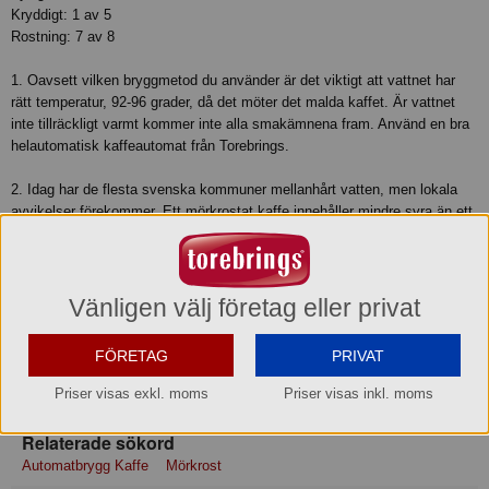
Kryddigt: 1 av 5
Rostning: 7 av 8
1. Oavsett vilken bryggmetod du använder är det viktigt att vattnet har
rätt temperatur, 92-96 grader, då det möter det malda kaffet. Är vattnet
inte tillräckligt varmt kommer inte alla smakämnena fram. Använd en bra
helautomatisk kaffeautomat från Torebrings.
2. Idag har de flesta svenska kommuner mellanhårt vatten, men lokala
avvikelser förekommer. Ett mörkrostat kaffe innehåller mindre syra än ett
mellanrost och är därför mindre beroende av vattnets hårdhetsgrad. En
kopp Zoégas Skånerost är till exempel lika god, oavsett om du bor i
Norrland eller Småland.
Vänligen välj företag eller privat
3. Använd alltid så friskt vatten som möjligt när du brygger ditt kaffe.
Dosering per kopp cirka 8-10 gr malet kaffe beroende på egen smak.
FÖRETAG
PRIVAT
Produktinformation
Priser visas exkl. moms
Priser visas inkl. moms
Relaterade sökord
Automatbrygg Kaffe
Mörkrost