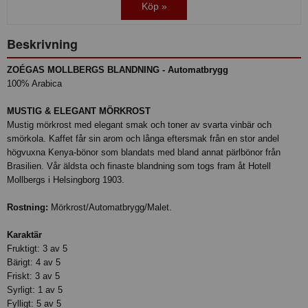
Köp »
Beskrivning
ZOÉGAS MOLLBERGS BLANDNING - Automatbrygg
100% Arabica
MUSTIG & ELEGANT MÖRKROST
Mustig mörkrost med elegant smak och toner av svarta vinbär och
smörkola. Kaffet får sin arom och långa eftersmak från en stor andel
högvuxna Kenya-bönor som blandats med bland annat pärlbönor från
Brasilien. Vår äldsta och finaste blandning som togs fram åt Hotell
Mollbergs i Helsingborg 1903.
Rostning:
Mörkrost/Automatbrygg/Malet.
Karaktär
Fruktigt: 3 av 5
Bärigt: 4 av 5
Friskt: 3 av 5
Syrligt: 1 av 5
Fylligt: 5 av 5