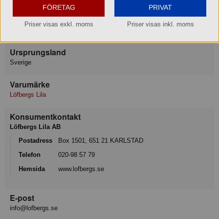
förpackning i rumstemperatur. Hållbarhetstiden är baserat på förvaring
FÖRETAG
PRIVAT
i rumstemperatur. Kaffets smak/arom kan försämras vid ej
rekommenderade lagrings- och transportförhållanden.
Priser visas exkl. moms
Priser visas inkl. moms
Temperaturdifferenser kan ge svällda påsar.
Ursprungsland
Sverige
Varumärke
Löfbergs Lila
Konsumentkontakt
Löfbergs Lila AB
Postadress
Box 1501, 651 21 KARLSTAD
Telefon
020-98 57 79
Hemsida
www.lofbergs.se
E-post
info@lofbergs.se