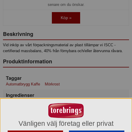
senare om du önskar.
Köp »
Beskrivning
Vid inköp av vårt förpackningsmaterial av plast tillämpar vi ISCC -
certifierad massbalans, 40% från förnybara och/eller återvunna råvara.
Produktinformation
Taggar
Automatbrygg Kaffe
Mörkrost
Ingredienser
Kaffe
Förvaring
Max-/Mintemperatur: 25/0°C
Vänligen välj företag eller privat
Vi rekommenderar att kaffe ska förvaras torrt och svalt i sluten