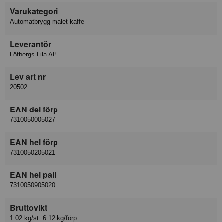
Varukategori
Automatbrygg malet kaffe
Leverantör
Löfbergs Lila AB
Lev art nr
20502
EAN del förp
7310050005027
EAN hel förp
7310050205021
EAN hel pall
7310050905020
Bruttovikt
1.02 kg/st 6.12 kg/förp