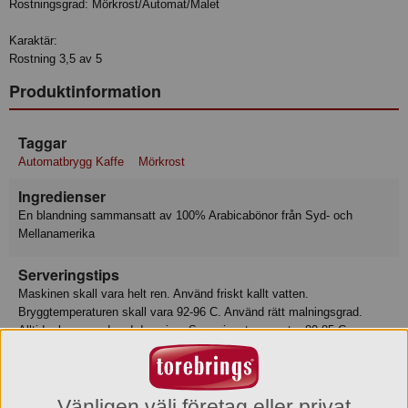
Rostningsgrad: Mörkrost/Automat/Malet
Karaktär:
Rostning 3,5 av 5
Produktinformation
Taggar
Automatbrygg Kaffe
Mörkrost
Ingredienser
En blandning sammansatt av 100% Arabicabönor från Syd- och
Mellanamerika
Serveringstips
Maskinen skall vara helt ren. Använd friskt kallt vatten.
Bryggtemperaturen skall vara 92-96 C. Använd rätt malningsgrad.
Alltid rekommenderad dosering. Serveringstemperatur 80-85 C.
Förvaring
Max-/Mintemperatur: /°C
Vänligen välj företag eller privat