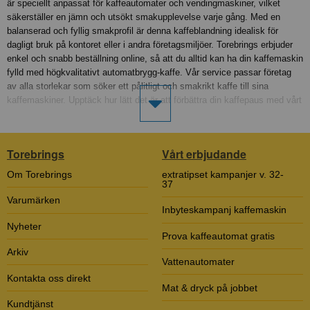
är speciellt anpassat för kaffeautomater och vendingmaskiner, vilket
säkerställer en jämn och utsökt smakupplevelse varje gång. Med en
balanserad och fyllig smakprofil är denna kaffeblandning idealisk för
dagligt bruk på kontoret eller i andra företagsmiljöer. Torebrings erbjuder
enkel och snabb beställning online, så att du alltid kan ha din kaffemaskin
fylld med högkvalitativt automatbrygg-kaffe. Vår service passar företag
av alla storlekar som söker ett pålitligt och smakrikt kaffe till sina
kaffemaskiner. Upptäck hur lätt det är att förbättra din kaffepaus med vårt
mellanmörka Skånerost. Beställ ditt automatiska kaffe från Torebrings
idag och njut av en perfekt bryggd kopp kaffe varje gång. Varför välja BKI
Prestige Automatkaffe? - Optimerat för kaffeautomater och
Torebrings
Vårt erbjudande
vendingmaskiner - Fyllig och balanserad mellanmörk Skånerost - Perfekt
för företag och dagligt bruk - Enkel och bekväm beställning online Gör ditt
Om Torebrings
extratipset kampanjer v. 32-
nästa kaffeköp bekymmersfritt och njut av kvalitet med varje kopp. Välj
37
Torebrings för din kaffeautomat-behov och upptäck smakskillnaden med
Varumärken
Inbyteskampanj kaffemaskin
BKI Prestiges mellanmörka Skånerost.
Nyheter
Prova kaffeautomat gratis
Arkiv
Vattenautomater
Kontakta oss direkt
Mat & dryck på jobbet
Kundtjänst