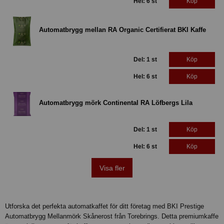
Hel: 6 st
Köp
Automatbrygg mellan RA Organic Certifierat BKI Kaffe
Del: 1 st
Köp
Hel: 6 st
Köp
Automatbrygg mörk Continental RA Löfbergs Lila
Del: 1 st
Köp
Hel: 6 st
Köp
Visa fler
Utforska det perfekta automatkaffet för ditt företag med BKI Prestige
Automatbrygg Mellanmörk Skånerost från Torebrings. Detta premiumkaffe