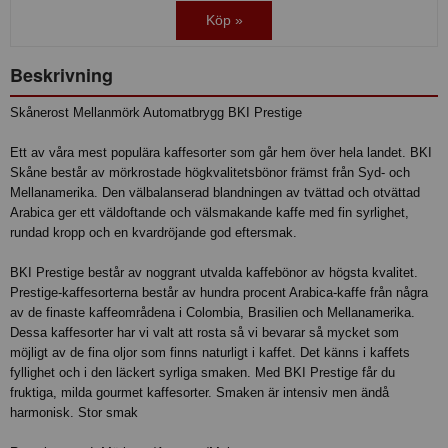
Köp »
Beskrivning
Skånerost Mellanmörk Automatbrygg BKI Prestige
Ett av våra mest populära kaffesorter som går hem över hela landet. BKI
Skåne består av mörkrostade högkvalitetsbönor främst från Syd- och
Mellanamerika. Den välbalanserad blandningen av tvättad och otvättad
Arabica ger ett väldoftande och välsmakande kaffe med fin syrlighet,
rundad kropp och en kvardröjande god eftersmak.
BKI Prestige består av noggrant utvalda kaffebönor av högsta kvalitet.
Prestige-kaffesorterna består av hundra procent Arabica-kaffe från några
av de finaste kaffeområdena i Colombia, Brasilien och Mellanamerika.
Dessa kaffesorter har vi valt att rosta så vi bevarar så mycket som
möjligt av de fina oljor som finns naturligt i kaffet. Det känns i kaffets
fyllighet och i den läckert syrliga smaken. Med BKI Prestige får du
fruktiga, milda gourmet kaffesorter. Smaken är intensiv men ändå
harmonisk. Stor smak