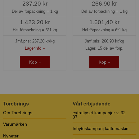
237,20 kr
266,90 kr
Del av förpackning =
1 kg
Del av förpackning =
1 kg
1.423,20 kr
1.601,40 kr
Hel förpackning =
6*1 kg
Hel förpackning =
6*1 kg
Jmf.pris:
237,20
kr/kg
Jmf.pris:
266,90
kr/kg
Lagerinfo »
Lager: 15 del av förp.
Köp »
Köp »
Torebrings
Vårt erbjudande
Om Torebrings
extratipset kampanjer v. 32-
37
Varumärken
Inbyteskampanj kaffemaskin
Nyheter