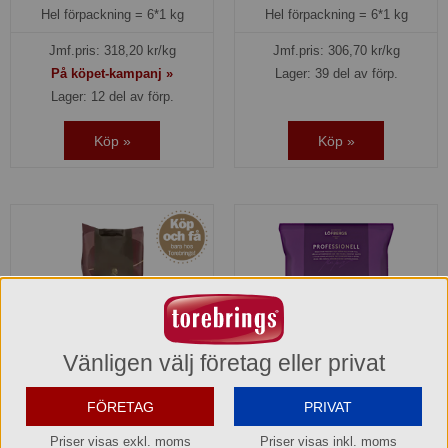
Hel förpackning =
6*1 kg
Hel förpackning =
6*1 kg
Jmf.pris:
318,20
kr/kg
Jmf.pris:
306,70
kr/kg
På köpet-kampanj »
Lager: 39 del av förp.
Lager: 12 del av förp.
Köp »
Köp »
Vänligen välj företag eller privat
FÖRETAG
PRIVAT
Automatbrygg mellan
Automatbrygg mellan RA
Original Blend Arvid
Löfbergs Lila
Priser visas exkl. moms
Priser visas inkl. moms