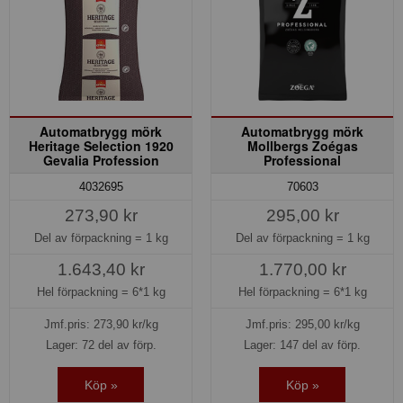
Automatbrygg mörk
Automatbrygg mörk
Heritage Selection 1920
Mollbergs Zoégas
Gevalia Profession
Professional
4032695
70603
273,90 kr
295,00 kr
Del av förpackning =
1 kg
Del av förpackning =
1 kg
1.643,40 kr
1.770,00 kr
Hel förpackning =
6*1 kg
Hel förpackning =
6*1 kg
Jmf.pris:
273,90
kr/kg
Jmf.pris:
295,00
kr/kg
Lager: 72 del av förp.
Lager: 147 del av förp.
Köp »
Köp »