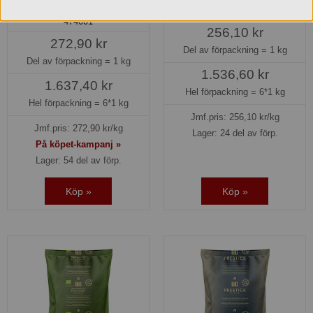
Nordquist
20216
474001
256,10 kr
272,90 kr
Del av förpackning =
1 kg
Del av förpackning =
1 kg
1.536,60 kr
1.637,40 kr
Hel förpackning =
6*1 kg
Hel förpackning =
6*1 kg
Jmf.pris:
256,10
kr/kg
Jmf.pris:
272,90
kr/kg
Lager: 24 del av förp.
På köpet-kampanj »
Lager: 54 del av förp.
Köp »
Köp »