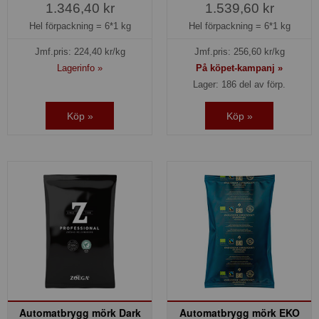
1.346,40 kr
1.539,60 kr
Hel förpackning =
6*1 kg
Hel förpackning =
6*1 kg
Jmf.pris:
224,40
kr/kg
Jmf.pris:
256,60
kr/kg
Lagerinfo »
På köpet-kampanj »
Lager: 186 del av förp.
Köp »
Köp »
Automatbrygg mörk Dark
Automatbrygg mörk EKO