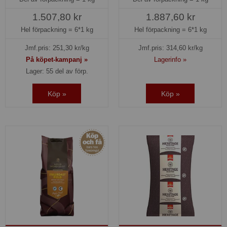
1.507,80 kr
1.887,60 kr
Hel förpackning =
6*1 kg
Hel förpackning =
6*1 kg
Jmf.pris:
251,30
kr/kg
Jmf.pris:
314,60
kr/kg
På köpet-kampanj »
Lagerinfo »
Lager: 55 del av förp.
Köp »
Köp »