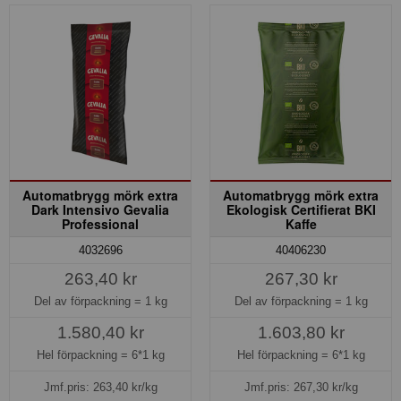
Automatbrygg mörk extra
Automatbrygg mörk extra
Dark Intensivo Gevalia
Ekologisk Certifierat BKI
Professional
Kaffe
4032696
40406230
263,40 kr
267,30 kr
Del av förpackning =
1 kg
Del av förpackning =
1 kg
1.580,40 kr
1.603,80 kr
Hel förpackning =
6*1 kg
Hel förpackning =
6*1 kg
Jmf.pris:
263,40
kr/kg
Jmf.pris:
267,30
kr/kg