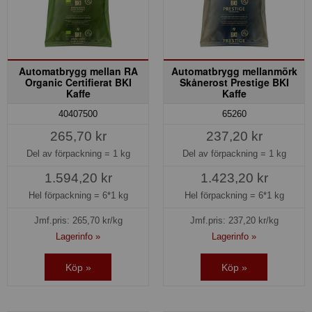
Automatbrygg mellan RA
Automatbrygg mellanmörk
Organic Certifierat BKI
Skånerost Prestige BKI
Kaffe
Kaffe
40407500
65260
265,70 kr
237,20 kr
Del av förpackning =
1 kg
Del av förpackning =
1 kg
1.594,20 kr
1.423,20 kr
Hel förpackning =
6*1 kg
Hel förpackning =
6*1 kg
Jmf.pris:
265,70
kr/kg
Jmf.pris:
237,20
kr/kg
Lagerinfo »
Lagerinfo »
Köp »
Köp »