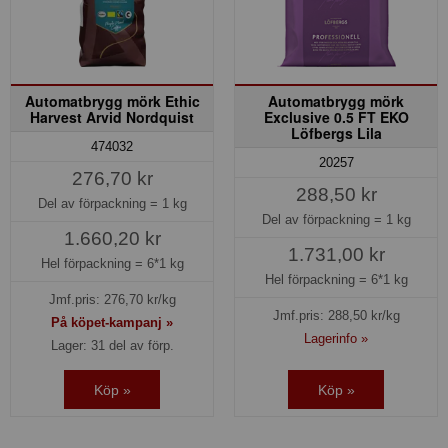
Automatbrygg mörk Ethic
Automatbrygg mörk
Harvest Arvid Nordquist
Exclusive 0.5 FT EKO
Löfbergs Lila
474032
20257
276,70 kr
288,50 kr
Del av förpackning =
1 kg
Del av förpackning =
1 kg
1.660,20 kr
1.731,00 kr
Hel förpackning =
6*1 kg
Hel förpackning =
6*1 kg
Jmf.pris:
276,70
kr/kg
Jmf.pris:
288,50
kr/kg
På köpet-kampanj »
Lagerinfo »
Lager: 31 del av förp.
Köp »
Köp »