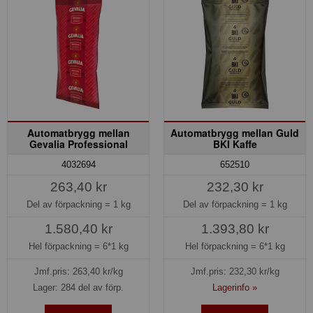
Automatbrygg mellan
Automatbrygg mellan Guld
Gevalia Professional
BKI Kaffe
4032694
652510
263,40 kr
232,30 kr
Del av förpackning =
1 kg
Del av förpackning =
1 kg
1.580,40 kr
1.393,80 kr
Hel förpackning =
6*1 kg
Hel förpackning =
6*1 kg
Jmf.pris:
263,40
kr/kg
Jmf.pris:
232,30
kr/kg
Lager: 284 del av förp.
Lagerinfo »