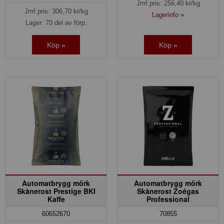
Jmf.pris:
256,40
kr/kg
Jmf.pris:
306,70
kr/kg
Lagerinfo »
Lager: 70 del av förp.
Köp »
Köp »
Automatbrygg mörk
Automatbrygg mörk
Skånerost Prestige BKI
Skånerost Zoégas
Kaffe
Professional
60652670
70855