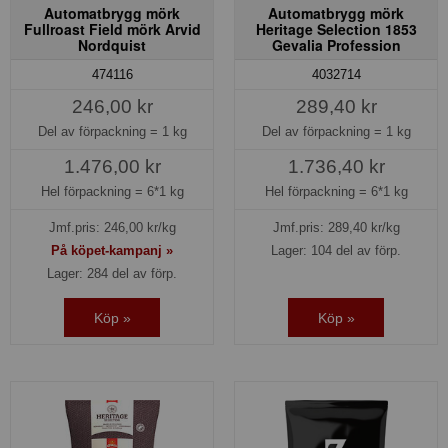
Automatbrygg mörk
Automatbrygg mörk
Fullroast Field mörk Arvid
Heritage Selection 1853
Nordquist
Gevalia Profession
474116
4032714
246,00 kr
289,40 kr
Del av förpackning =
1 kg
Del av förpackning =
1 kg
1.476,00 kr
1.736,40 kr
Hel förpackning =
6*1 kg
Hel förpackning =
6*1 kg
Jmf.pris:
246,00
kr/kg
Jmf.pris:
289,40
kr/kg
På köpet-kampanj »
Lager: 104 del av förp.
Lager: 284 del av förp.
Köp »
Köp »