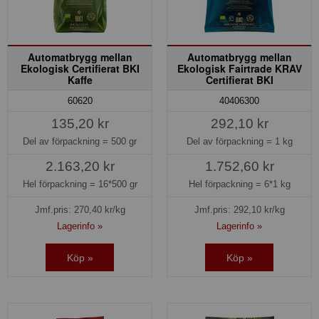
Automatbrygg mellan
Automatbrygg mellan
Ekologisk Certifierat BKI
Ekologisk Fairtrade KRAV
Kaffe
Certifierat BKI
60620
40406300
135,20 kr
292,10 kr
Del av förpackning =
500 gr
Del av förpackning =
1 kg
2.163,20 kr
1.752,60 kr
Hel förpackning =
16*500 gr
Hel förpackning =
6*1 kg
Jmf.pris:
270,40
kr/kg
Jmf.pris:
292,10
kr/kg
Lagerinfo »
Lagerinfo »
Köp »
Köp »