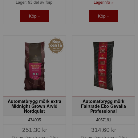
Lager: 93 del av förp.
Lagerinfo »
Köp »
Köp »
Automatbrygg mörk extra
Automatbrygg mörk
Midnight Grown Arvid
Fairtrade Eko Gevalia
Nordquist
Professional
474005
4057191
251,30 kr
314,60 kr
Del av förpackning =
1 kg
Del av förpackning =
1 kg