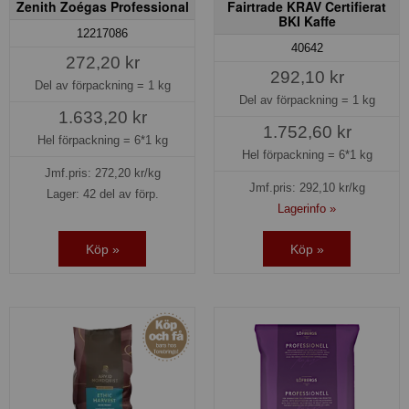
Zenith Zoégas Professional
Fairtrade KRAV Certifierat
BKI Kaffe
12217086
40642
272,20 kr
292,10 kr
Del av förpackning =
1 kg
Del av förpackning =
1 kg
1.633,20 kr
1.752,60 kr
Hel förpackning =
6*1 kg
Hel förpackning =
6*1 kg
Jmf.pris:
272,20
kr/kg
Jmf.pris:
292,10
kr/kg
Lager: 42 del av förp.
Lagerinfo »
Köp »
Köp »