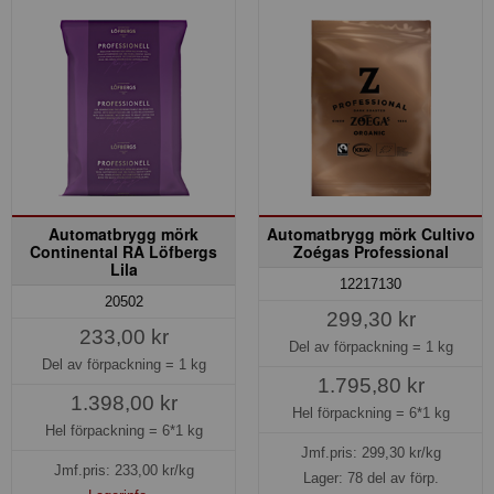
Automatbrygg mörk
Automatbrygg mörk Cultivo
Continental RA Löfbergs
Zoégas Professional
Lila
12217130
20502
299,30 kr
233,00 kr
Del av förpackning =
1 kg
Del av förpackning =
1 kg
1.795,80 kr
1.398,00 kr
Hel förpackning =
6*1 kg
Hel förpackning =
6*1 kg
Jmf.pris:
299,30
kr/kg
Jmf.pris:
233,00
kr/kg
Lager: 78 del av förp.