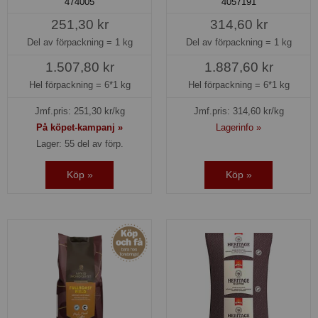
474005
4057191
251,30 kr
314,60 kr
Del av förpackning =
1 kg
Del av förpackning =
1 kg
1.507,80 kr
1.887,60 kr
Hel förpackning =
6*1 kg
Hel förpackning =
6*1 kg
Jmf.pris:
251,30
kr/kg
Jmf.pris:
314,60
kr/kg
På köpet-kampanj »
Lagerinfo »
Lager: 55 del av förp.
Köp »
Köp »