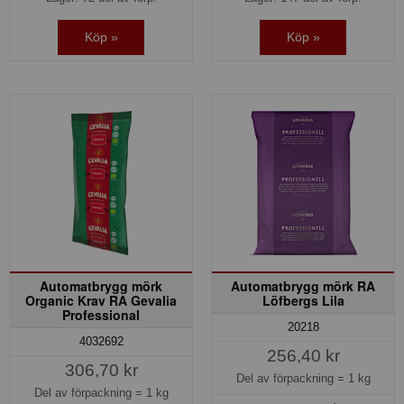
Köp »
Köp »
Automatbrygg mörk
Automatbrygg mörk RA
Organic Krav RA Gevalia
Löfbergs Lila
Professional
20218
4032692
256,40 kr
306,70 kr
Del av förpackning =
1 kg
Del av förpackning =
1 kg