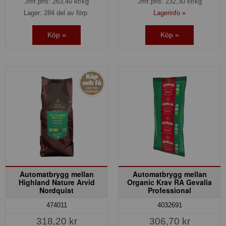
Jmf.pris:
263,40
kr/kg
Jmf.pris:
232,30
kr/kg
Lager: 284 del av förp.
Lagerinfo »
Köp »
Köp »
Automatbrygg mellan
Automatbrygg mellan
Highland Nature Arvid
Organic Krav RA Gevalia
Nordquist
Professional
474011
4032691
318,20 kr
306,70 kr