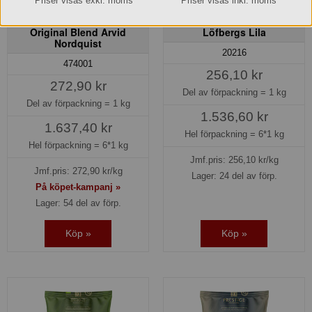
Priser visas exkl. moms
Priser visas inkl. moms
Automatbrygg mellan
Automatbrygg mellan RA
Original Blend Arvid
Löfbergs Lila
Nordquist
20216
474001
256,10 kr
272,90 kr
Del av förpackning =
1 kg
Del av förpackning =
1 kg
1.536,60 kr
1.637,40 kr
Hel förpackning =
6*1 kg
Hel förpackning =
6*1 kg
Jmf.pris:
256,10
kr/kg
Jmf.pris:
272,90
kr/kg
Lager: 24 del av förp.
På köpet-kampanj »
Lager: 54 del av förp.
Köp »
Köp »