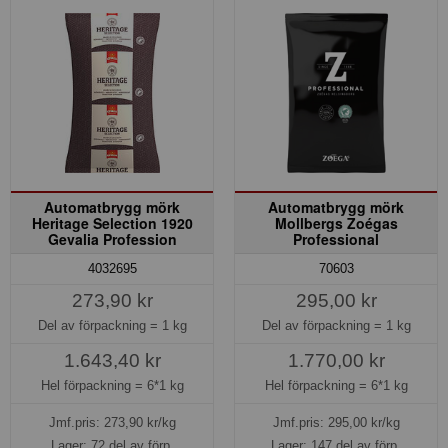
Automatbrygg mörk
Automatbrygg mörk
Heritage Selection 1920
Mollbergs Zoégas
Gevalia Profession
Professional
4032695
70603
273,90 kr
295,00 kr
Del av förpackning =
1 kg
Del av förpackning =
1 kg
1.643,40 kr
1.770,00 kr
Hel förpackning =
6*1 kg
Hel förpackning =
6*1 kg
Jmf.pris:
273,90
kr/kg
Jmf.pris:
295,00
kr/kg
Lager: 72 del av förp.
Lager: 147 del av förp.