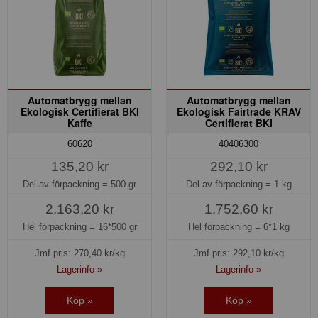
Automatbrygg mellan
Automatbrygg mellan
Ekologisk Certifierat BKI
Ekologisk Fairtrade KRAV
Kaffe
Certifierat BKI
60620
40406300
135,20 kr
292,10 kr
Del av förpackning =
500 gr
Del av förpackning =
1 kg
2.163,20 kr
1.752,60 kr
Hel förpackning =
16*500 gr
Hel förpackning =
6*1 kg
Jmf.pris:
270,40
kr/kg
Jmf.pris:
292,10
kr/kg
Lagerinfo »
Lagerinfo »
Köp »
Köp »