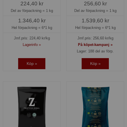
224,40 kr
256,60 kr
Del av förpackning =
1 kg
Del av förpackning =
1 kg
1.346,40 kr
1.539,60 kr
Hel förpackning =
6*1 kg
Hel förpackning =
6*1 kg
Jmf.pris:
224,40
kr/kg
Jmf.pris:
256,60
kr/kg
Lagerinfo »
På köpet-kampanj »
Lager: 188 del av förp.
Köp »
Köp »