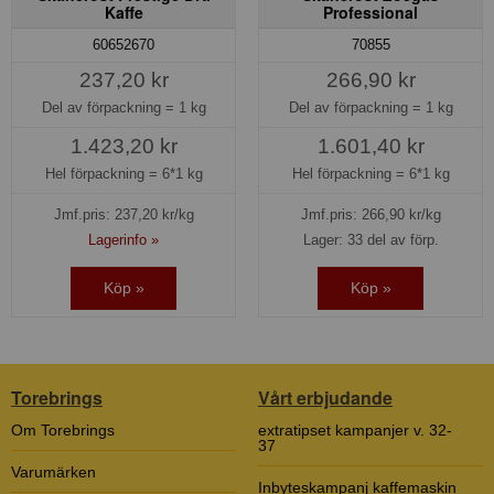
Kaffe
Professional
60652670
70855
237,20 kr
266,90 kr
Del av förpackning =
1 kg
Del av förpackning =
1 kg
1.423,20 kr
1.601,40 kr
Hel förpackning =
6*1 kg
Hel förpackning =
6*1 kg
Jmf.pris:
237,20
kr/kg
Jmf.pris:
266,90
kr/kg
Lagerinfo »
Lager: 33 del av förp.
Köp »
Köp »
Torebrings
Vårt erbjudande
Om Torebrings
extratipset kampanjer v. 32-
37
Varumärken
Inbyteskampanj kaffemaskin