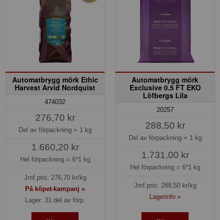
Automatbrygg mörk Ethic
Automatbrygg mörk
Harvest Arvid Nordquist
Exclusive 0.5 FT EKO
Löfbergs Lila
474032
20257
276,70 kr
288,50 kr
Del av förpackning =
1 kg
Del av förpackning =
1 kg
1.660,20 kr
1.731,00 kr
Hel förpackning =
6*1 kg
Hel förpackning =
6*1 kg
Jmf.pris:
276,70
kr/kg
Jmf.pris:
288,50
kr/kg
På köpet-kampanj »
Lagerinfo »
Lager: 31 del av förp.