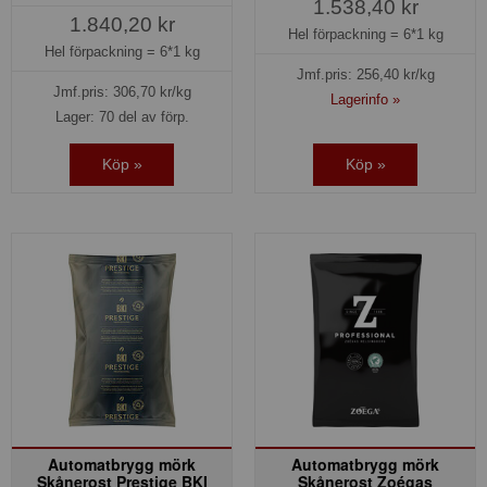
1.538,40 kr
1.840,20 kr
Hel förpackning =
6*1 kg
Hel förpackning =
6*1 kg
Jmf.pris:
256,40
kr/kg
Jmf.pris:
306,70
kr/kg
Lagerinfo »
Lager: 70 del av förp.
Köp »
Köp »
Automatbrygg mörk
Automatbrygg mörk
Skånerost Prestige BKI
Skånerost Zoégas