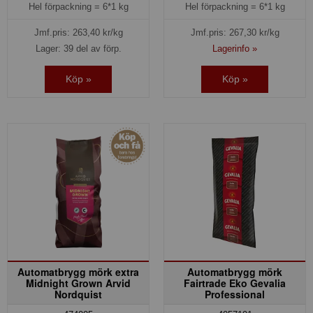
Hel förpackning =
6*1 kg
Hel förpackning =
6*1 kg
Jmf.pris:
263,40
kr/kg
Jmf.pris:
267,30
kr/kg
Lager: 39 del av förp.
Lagerinfo »
Köp »
Köp »
Automatbrygg mörk extra
Automatbrygg mörk
Midnight Grown Arvid
Fairtrade Eko Gevalia
Nordquist
Professional