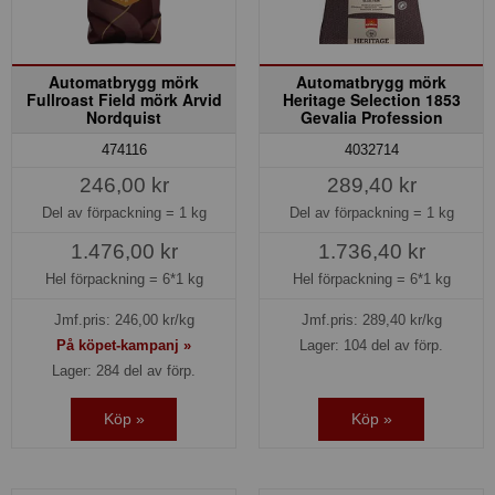
Automatbrygg mörk
Automatbrygg mörk
Fullroast Field mörk Arvid
Heritage Selection 1853
Nordquist
Gevalia Profession
474116
4032714
246,00 kr
289,40 kr
Del av förpackning =
1 kg
Del av förpackning =
1 kg
1.476,00 kr
1.736,40 kr
Hel förpackning =
6*1 kg
Hel förpackning =
6*1 kg
Jmf.pris:
246,00
kr/kg
Jmf.pris:
289,40
kr/kg
På köpet-kampanj »
Lager: 104 del av förp.
Lager: 284 del av förp.
Köp »
Köp »