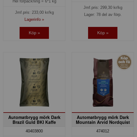
Hel förpackning =
6*1 kg
Jmf.pris:
299,30
kr/kg
Jmf.pris:
233,00
kr/kg
Lager: 78 del av förp.
Lagerinfo »
Köp »
Köp »
Automatbrygg mörk Dark
Automatbrygg mörk Dark
Brazil Guld BKI Kaffe
Mountain Arvid Nordquist
40403800
474012