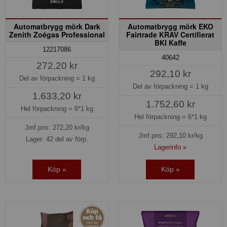
Automatbrygg mörk Dark
Automatbrygg mörk EKO
Zenith Zoégas Professional
Fairtrade KRAV Certifierat
BKI Kaffe
12217086
40642
272,20 kr
292,10 kr
Del av förpackning =
1 kg
Del av förpackning =
1 kg
1.633,20 kr
1.752,60 kr
Hel förpackning =
6*1 kg
Hel förpackning =
6*1 kg
Jmf.pris:
272,20
kr/kg
Jmf.pris:
292,10
kr/kg
Lager: 42 del av förp.
Lagerinfo »
Köp »
Köp »