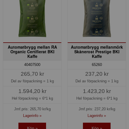
Automatbrygg mellan RA
Automatbrygg mellanmörk
Organic Certifierat BKI
Skånerost Prestige BKI
Kaffe
Kaffe
40407500
65260
265,70 kr
237,20 kr
Del av förpackning =
1 kg
Del av förpackning =
1 kg
1.594,20 kr
1.423,20 kr
Hel förpackning =
6*1 kg
Hel förpackning =
6*1 kg
Jmf.pris:
265,70
kr/kg
Jmf.pris:
237,20
kr/kg
Lagerinfo »
Lagerinfo »
Köp »
Köp »