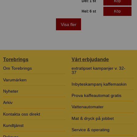
Del: 1 st
Köp
Hel: 6 st
Köp
Visa fler
Torebrings
Vårt erbjudande
Om Torebrings
extratipset kampanjer v. 32-
37
Varumärken
Inbyteskampanj kaffemaskin
Nyheter
Prova kaffeautomat gratis
Arkiv
Vattenautomater
Kontakta oss direkt
Mat & dryck på jobbet
Kundtjänst
Service & operating
Policyer