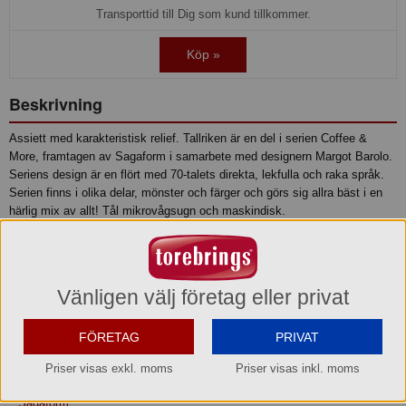
Transporttid till Dig som kund tillkommer.
Köp »
Beskrivning
Assiett med karakteristisk relief. Tallriken är en del i serien Coffee &
More, framtagen av Sagaform i samarbete med designern Margot Barolo.
Seriens design är en flört med 70-talets direkta, lekfulla och raka språk.
Serien finns i olika delar, mönster och färger och görs sig allra bäst i en
härlig mix av allt! Tål mikrovågsugn och maskindisk.
• Material: Stengods
• Mått: 20x20x3cm
• Skötselråd: Tål maskindisk
Vänligen välj företag eller privat
Produktinformation
FÖRETAG
PRIVAT
Priser visas exkl. moms
Priser visas inkl. moms
Varumärke
Sagaform