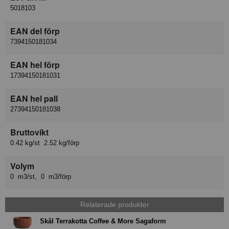
5018103
EAN del förp
7394150181034
EAN hel förp
17394150181031
EAN hel pall
27394150181038
Bruttovikt
0.42 kg/st 2.52 kg/förp
Volym
0 m3/st, 0 m3/förp
Relaterade produkter
Skål Terrakotta Coffee & More Sagaform