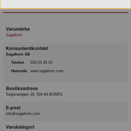
Produktinformation
Varumärke
Sagaform
Konsumentkontakt
Sagaform AB
Telefon
033-23 38 20
Hemsida
www.sagaform.com
Besöksadress
Segloravägen 19, 504 64 BORÅS
E-post
info@sagaform.com
Varukategori