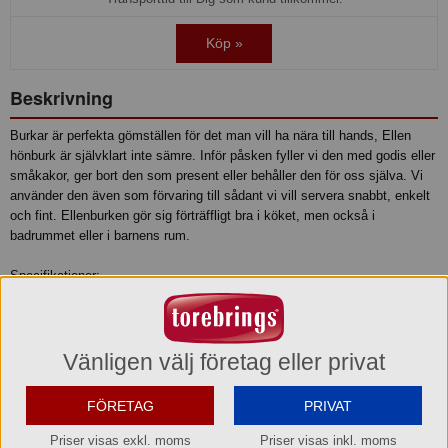
Köp »
Beskrivning
Burkar är perfekta gömställen för det man vill ha nära till hands, Ellen
hönburk är självklart inte sämre. Inför påsken fyller vi den med godis eller
småkakor, ger bort den som present eller behåller den för oss själva. Vi
använder den även som förvaring till sådant vi vill servera snabbt, enkelt
och fint. Ellenburken gör sig förträffligt bra i köket, men också i
badrummet eller i barnens rum.
Specifikationer:
• Bredd: 11,5 cm
• Höjd: 19 cm
• Längd: 11,5 cm
Vänligen välj företag eller privat
• Designer: Studio Sagaform
• Material: Stengods
FÖRETAG
PRIVAT
• Skötselråd: Tål maskindisk. Livsmedelssäker.
• Övrig information: Handmålad, färgskillnader kan uppstå.
Priser visas exkl. moms
Priser visas inkl. moms