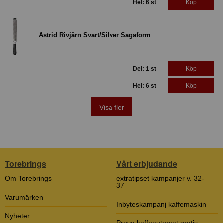
Hel: 6 st
Köp
Astrid Rivjärn Svart/Silver Sagaform
Del: 1 st
Köp
Hel: 6 st
Köp
Visa fler
Torebrings
Vårt erbjudande
Om Torebrings
extratipset kampanjer v. 32-
37
Varumärken
Inbyteskampanj kaffemaskin
Nyheter
Prova kaffeautomat gratis