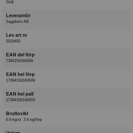
Skål
Leverantör
Sagaform AB
Lev art nr
5018450
EAN del förp
7394150184509
EAN hel förp
17394150184506
EAN hel pall
27394150184503
Bruttovikt
0.6 kg/st 3.6 kg/förp
Volym