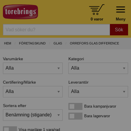
0 varor
Meny
Sök
HEM
FÖRETAGSKUND
GLAS
ORREFORS GLAS DIFFERENCE
Varumärke
Kategori
Certifiering/Märke
Leverantör
Sortera efter
Bara kampanjvaror
Bara kampanjvaror
Bara lagervaror
Bara lagervaror
Visa maxläge 1 vara/rad
Visa maxläge 1 vara/rad