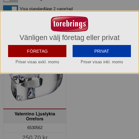
Visa standardläge
Visa standardläge 2 varor/rad
Orrefors Valentino Ljuslykta, Vas, Skål
Vänligen välj företag eller privat
FÖRETAG
PRIVAT
Priser visas exkl. moms
Priser visas inkl. moms
Valentino Ljuslykta
Orrefors
6530562
250,70 kr