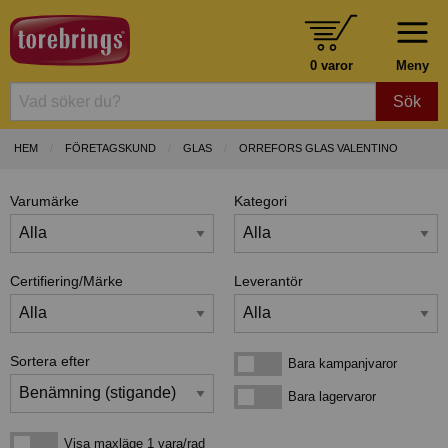
0 varor
Meny
Sök
HEM
FÖRETAGSKUND
GLAS
ORREFORS GLAS VALENTINO
Varumärke
Kategori
Certifiering/Märke
Leverantör
Sortera efter
Bara kampanjvaror
Bara kampanjvaror
Bara lagervaror
Bara lagervaror
Visa maxläge 1 vara/rad
Visa maxläge 1 vara/rad