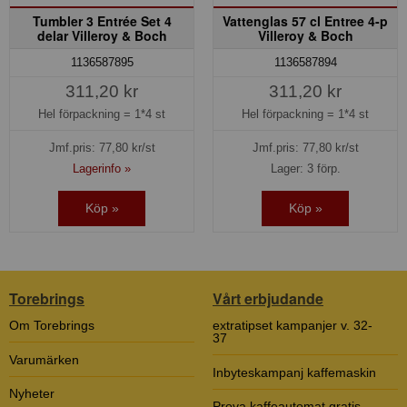
Tumbler 3 Entrée Set 4
Vattenglas 57 cl Entree 4-p
delar Villeroy & Boch
Villeroy & Boch
1136587895
1136587894
311,20 kr
311,20 kr
Hel förpackning =
1*4 st
Hel förpackning =
1*4 st
Jmf.pris:
77,80
kr/st
Jmf.pris:
77,80
kr/st
Lagerinfo »
Lager: 3 förp.
Köp »
Köp »
Torebrings
Vårt erbjudande
Om Torebrings
extratipset kampanjer v. 32-
37
Varumärken
Inbyteskampanj kaffemaskin
Nyheter
Prova kaffeautomat gratis