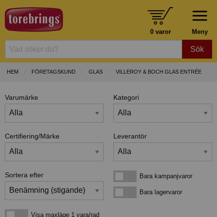
0 varor
Meny
Sök
HEM
FÖRETAGSKUND
GLAS
VILLEROY & BOCH GLAS ENTRÉE
Varumärke
Kategori
Certifiering/Märke
Leverantör
Sortera efter
Bara kampanjvaror
Bara kampanjvaror
Bara lagervaror
Bara lagervaror
Visa maxläge 1 vara/rad
Visa maxläge 1 vara/rad