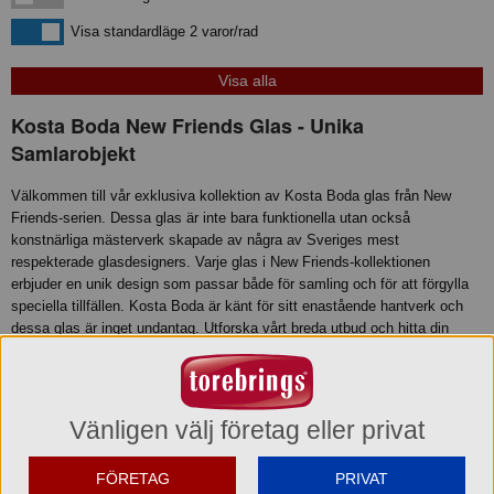
Visa standardläge
Visa standardläge 2 varor/rad
Kosta Boda New Friends Glas - Unika
Samlarobjekt
Välkommen till vår exklusiva kollektion av Kosta Boda glas från New
Friends-serien. Dessa glas är inte bara funktionella utan också
konstnärliga mästerverk skapade av några av Sveriges mest
respekterade glasdesigners. Varje glas i New Friends-kollektionen
erbjuder en unik design som passar både för samling och för att förgylla
speciella tillfällen. Kosta Boda är känt för sitt enastående hantverk och
dessa glas är inget undantag. Utforska vårt breda utbud och hitta din
favorit idag. Dessa glas är en perfekt gåva till dig själv eller någon du bryr
dig om, och kommer att vara ett tidlöst tillskott till ditt hem.
Vänligen välj företag eller privat
FÖRETAG
PRIVAT