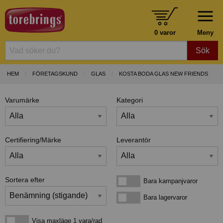
0 varor
Meny
Sök
HEM
FÖRETAGSKUND
GLAS
KOSTA BODA GLAS NEW FRIENDS
Varumärke
Kategori
Certifiering/Märke
Leverantör
Sortera efter
Bara kampanjvaror
Bara kampanjvaror
Bara lagervaror
Bara lagervaror
Visa maxläge 1 vara/rad
Visa maxläge 1 vara/rad