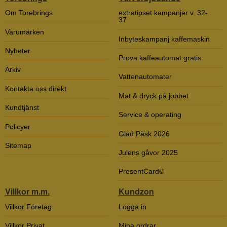
Om Torebrings
extratipset kampanjer v. 32-
37
Varumärken
Inbyteskampanj kaffemaskin
Nyheter
Prova kaffeautomat gratis
Arkiv
Vattenautomater
Kontakta oss direkt
Mat & dryck på jobbet
Kundtjänst
Service & operating
Policyer
Glad Påsk 2026
Sitemap
Julens gåvor 2025
PresentCard©
Villkor m.m.
Kundzon
Villkor Företag
Logga in
Villkor Privat
Mina ordrar