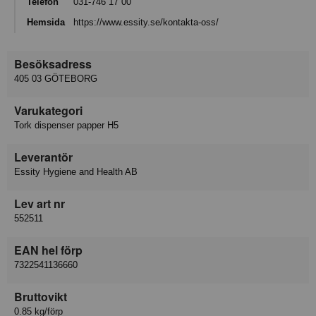
Telefon
031-746 17 00
Hemsida
https://www.essity.se/kontakta-oss/
Besöksadress
405 03 GÖTEBORG
Varukategori
Tork dispenser papper H5
Leverantör
Essity Hygiene and Health AB
Lev art nr
552511
EAN hel förp
7322541136660
Bruttovikt
0.85 kg/förp