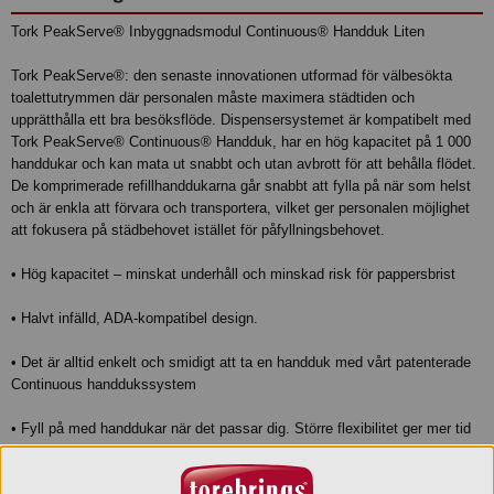
Tork PeakServe® Inbyggnadsmodul Continuous® Handduk Liten
Tork PeakServe®: den senaste innovationen utformad för välbesökta
toalettutrymmen där personalen måste maximera städtiden och
upprätthålla ett bra besöksflöde. Dispensersystemet är kompatibelt med
Tork PeakServe® Continuous® Handduk, har en hög kapacitet på 1 000
handdukar och kan mata ut snabbt och utan avbrott för att behålla flödet.
De komprimerade refillhanddukarna går snabbt att fylla på när som helst
och är enkla att förvara och transportera, vilket ger personalen möjlighet
att fokusera på städbehovet istället för påfyllningsbehovet.
• Hög kapacitet – minskat underhåll och minskad risk för pappersbrist
• Halvt infälld, ADA-kompatibel design.
• Det är alltid enkelt och smidigt att ta en handduk med vårt patenterade
Continuous handdukssystem
• Fyll på med handdukar när det passar dig. Större flexibilitet ger mer tid
för städning