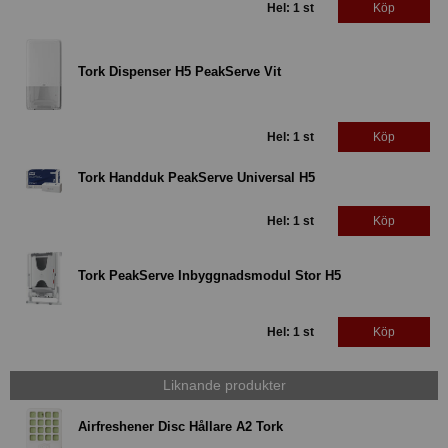
Hel: 1 st
Köp
Tork Dispenser H5 PeakServe Vit
Hel: 1 st
Köp
Tork Handduk PeakServe Universal H5
Hel: 1 st
Köp
Tork PeakServe Inbyggnadsmodul Stor H5
Hel: 1 st
Köp
Liknande produkter
Airfreshener Disc Hållare A2 Tork