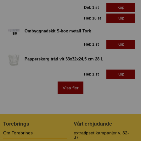
Del: 1 st
Köp
Hel: 10 st
Köp
Ombyggnadskit S-box metall Tork
Hel: 1 st
Köp
Papperskorg tråd vit 33x32x24,5 cm 28 L
Hel: 1 st
Köp
Visa fler
Torebrings
Vårt erbjudande
Om Torebrings
extratipset kampanjer v. 32-
37