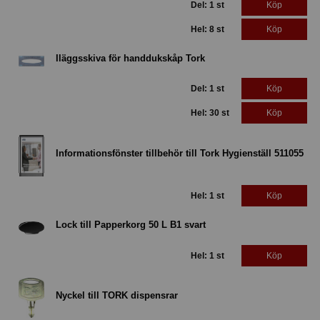
Del: 1 st
Köp
Hel: 8 st
Köp
Iläggsskiva för handdukskåp Tork
Del: 1 st
Köp
Hel: 30 st
Köp
Informationsfönster tillbehör till Tork Hygienställ 511055
Hel: 1 st
Köp
Lock till Papperkorg 50 L B1 svart
Hel: 1 st
Köp
Nyckel till TORK dispensrar