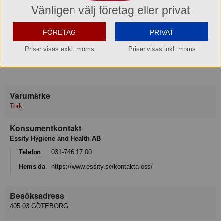
Vänligen välj företag eller privat
Produktinformation
FÖRETAG
PRIVAT
System: Tork PeakServe® Continuous® Handduk, system H5
Priser visas exkl. moms
Priser visas inkl. moms
Färtg: Svart
Dispenser Material: Plast
Varumärke
Tork
Konsumentkontakt
Essity Hygiene and Health AB
Telefon
031-746 17 00
Hemsida
https://www.essity.se/kontakta-oss/
Besöksadress
405 03 GÖTEBORG