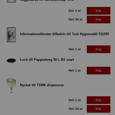
Del: 1 st
Köp
Hel: 30 st
Köp
Informationsfönster tillbehör till Tork Hygienställ 511055
Hel: 1 st
Köp
Lock till Papperkorg 50 L B1 svart
Hel: 1 st
Köp
Nyckel till TORK dispensrar
Del: 1 st
Köp
Hel: 10 st
Köp