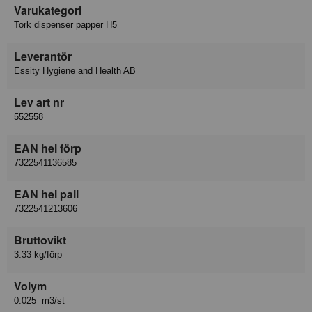
Varukategori
Tork dispenser papper H5
Leverantör
Essity Hygiene and Health AB
Lev art nr
552558
EAN hel förp
7322541136585
EAN hel pall
7322541213606
Bruttovikt
3.33 kg/förp
Volym
0.025 m3/st