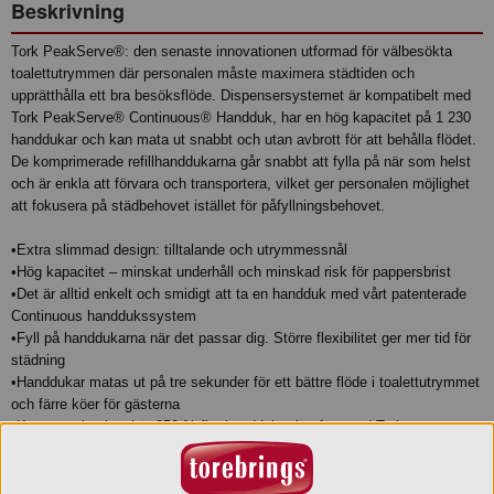
Beskrivning
Tork PeakServe®: den senaste innovationen utformad för välbesökta
toalettutrymmen där personalen måste maximera städtiden och
upprätthålla ett bra besöksflöde. Dispensersystemet är kompatibelt med
Tork PeakServe® Continuous® Handduk, har en hög kapacitet på 1 230
handdukar och kan mata ut snabbt och utan avbrott för att behålla flödet.
De komprimerade refillhanddukarna går snabbt att fylla på när som helst
och är enkla att förvara och transportera, vilket ger personalen möjlighet
att fokusera på städbehovet istället för påfyllningsbehovet.
•Extra slimmad design: tilltalande och utrymmessnål
•Hög kapacitet – minskat underhåll och minskad risk för pappersbrist
•Det är alltid enkelt och smidigt att ta en handduk med vårt patenterade
Continuous handdukssystem
•Fyll på handdukarna när det passar dig. Större flexibilitet ger mer tid för
städning
•Handdukar matas ut på tre sekunder för ett bättre flöde i toalettutrymmet
och färre köer för gästerna
•Kompression innebär 250 % fler handdukar jämfört med Tork
refillhanddukar i universalkvalitet och Tork Xpress® Dispenser Multifold
Handduk. En större produktmängd gör det dessutom enklare att undvika
oförutsedda situationer, som att pappret tar slut.