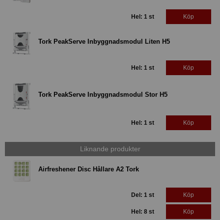
Hel: 1 st
Köp
Tork PeakServe Inbyggnadsmodul Liten H5
Hel: 1 st
Köp
Tork PeakServe Inbyggnadsmodul Stor H5
Hel: 1 st
Köp
Liknande produkter
Airfreshener Disc Hållare A2 Tork
Del: 1 st
Köp
Hel: 8 st
Köp