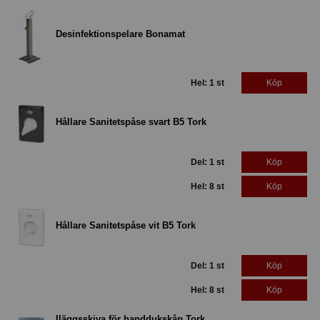
Desinfektionspelare Bonamat
Hel: 1 st
Köp
Hållare Sanitetspåse svart B5 Tork
Del: 1 st
Köp
Hel: 8 st
Köp
Hållare Sanitetspåse vit B5 Tork
Del: 1 st
Köp
Hel: 8 st
Köp
Iläggsskiva för handdukskåp Tork