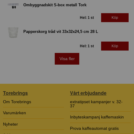
Ombyggnadskit S-box metall Tork
Hel: 1 st
Köp
Papperskorg tråd vit 33x32x24,5 cm 28 L
Hel: 1 st
Köp
Visa fler
Torebrings
Vårt erbjudande
Om Torebrings
extratipset kampanjer v. 32-
37
Varumärken
Inbyteskampanj kaffemaskin
Nyheter
Prova kaffeautomat gratis