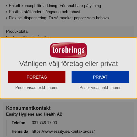
• Enkelt koncept för laddning: För snabbare påfyllning
• Rostfria ståltänder. Långvarig och robust
• Flexibel dispensering: Ta så mycket papper som behövs
Produktdata:
System: M1 - Små rullar
material: Plast
färg: Vit
bredd: 174 mm
höjd: 321 mm
Vänligen välj företag eller privat
djup: 165 mm
FÖRETAG
PRIVAT
Varumärke
Priser visas exkl. moms
Priser visas inkl. moms
Tork
Konsumentkontakt
Essity Hygiene and Health AB
Telefon
031-746 17 00
Hemsida
https://www.essity.se/kontakta-oss/