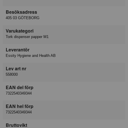
Besöksadress
405 03 GÖTEBORG
Varukategori
Tork dispenser papper M1
Leverantör
Essity Hygiene and Health AB
Lev art nr
558000
EAN del förp
7322540349344
EAN hel förp
7322540349344
Bruttovikt