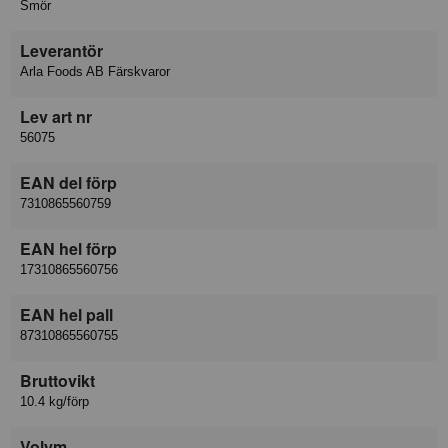
Smör
Leverantör
Arla Foods AB Färskvaror
Lev art nr
56075
EAN del förp
7310865560759
EAN hel förp
17310865560756
EAN hel pall
87310865560755
Bruttovikt
10.4 kg/förp
Volym