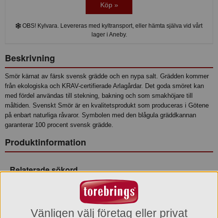
Köp »
OBS! Kylvara. Levereras med kyltransport, eller hämta själva vid vårt
lager i Aneby.
Beskrivning
Smör kärnat av färsk svensk grädde och en nypa salt. Grädden kommer
från ekologiska och KRAV-certifierade Arlagårdar. Det goda smöret kan
med fördel användas till stekning, bakning och som smakhöjare till
måltiden. Svenskt Smör är en kvalitetsprodukt som produceras i Götene
på enbart naturliga råvaror. Symbolen med den blågula gräddkannan
garanterar 100 procent svensk grädde.
Produktinformation
Relaterade sökord
Svenskt Smör
Smör Arla
Smör Bakning
Smör Matlagning
Ingredienser
Pastöriserad GRÄDDE*, mjölksyrakultur*, salt.*KRAV-ekologisk
Vänligen välj företag eller privat
ingrediens.