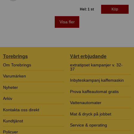
Hel: 1 st
Köp
Visa fler
Torebrings
Vårt erbjudande
Om Torebrings
extratipset kampanjer v. 32-
37
Varumärken
Inbyteskampanj kaffemaskin
Nyheter
Prova kaffeautomat gratis
Arkiv
Vattenautomater
Kontakta oss direkt
Mat & dryck på jobbet
Kundtjänst
Service & operating
Policyer