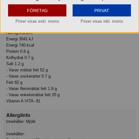
FÖRETAG
PRIVAT
Näringsvärde
Basmängdsdeklaration: 100 Gram
Priser visas exkl. moms
Priser visas inkl. moms
Näringsvärden:
Energi 3041 kJ
Energi 740 kcal
Protein 0.6 g
Kolhydrat 0.7 g
Salt 1.2 g
- Varav mättat fett 52 g
- Varav sockerarter 0.7 g
Fett 82 g
- Varav fleromättat fett 1.9 g
- Varav enkelomättat fett 20 g
Vitamin A VITA- 91
Allergiinfo
Innehåller: Mjölk
Innehåller: