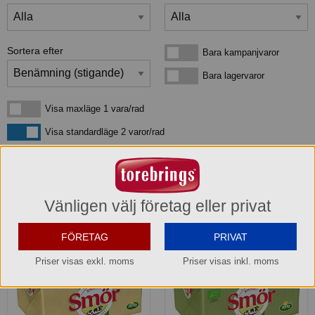
Sortera efter
Bara kampanjvaror
Bara kampanjvaror
Bara lagervaror
Bara lagervaror
Visa maxläge 1 vara/rad
Visa maxläge 1 vara/rad
Visa standardläge
Visa standardläge 2 varor/rad
3
produkter
som matchar din sökning:
Vänligen välj företag eller privat
FÖRETAG
PRIVAT
Priser visas exkl. moms
Priser visas inkl. moms