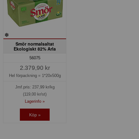
Smör normalsaltat
Ekologiskt 82% Arla
56075
2.379,90 kr
Hel förpackning =
1*20x500g
Jmf.pris:
237,99
kr/kg
(119,00 kr/st)
Lagerinfo »
Köp »