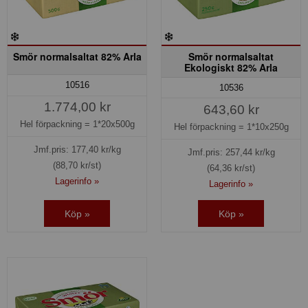
Smör normalsaltat 82% Arla
Smör normalsaltat
Ekologiskt 82% Arla
10516
10536
1.774,00 kr
643,60 kr
Hel förpackning =
1*20x500g
Hel förpackning =
1*10x250g
Jmf.pris:
177,40
kr/kg
Jmf.pris:
257,44
kr/kg
(88,70 kr/st)
(64,36 kr/st)
Lagerinfo »
Lagerinfo »
Köp »
Köp »