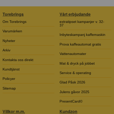
Torebrings
Vårt erbjudande
Om Torebrings
extratipset kampanjer v. 32-
37
Varumärken
Inbyteskampanj kaffemaskin
Nyheter
Prova kaffeautomat gratis
Arkiv
Vattenautomater
Kontakta oss direkt
Mat & dryck på jobbet
Kundtjänst
Service & operating
Policyer
Glad Påsk 2026
Sitemap
Julens gåvor 2025
PresentCard©
Villkor m.m.
Kundzon