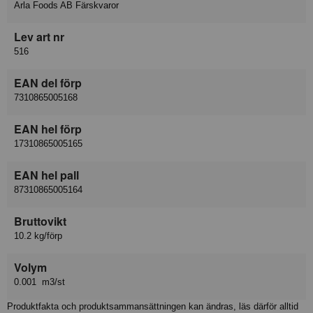
Arla Foods AB Färskvaror
Lev art nr
516
EAN del förp
7310865005168
EAN hel förp
17310865005165
EAN hel pall
87310865005164
Bruttovikt
10.2 kg/förp
Volym
0.001 m3/st
Produktfakta och produktsammansättningen kan ändras, läs därför alltid