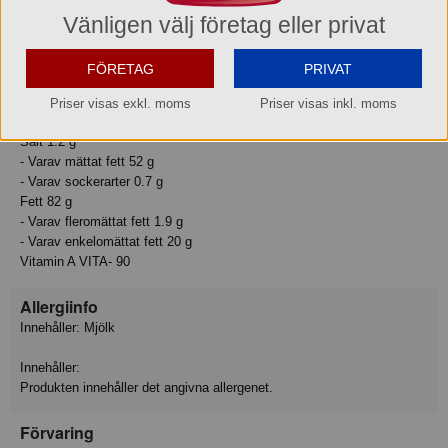
Basmängdsdeklaration: 100 Gram
Vänligen välj företag eller privat
Näringsvärden:
Energi 3038 kJ
FÖRETAG
PRIVAT
Energi 739 kcal
Protein 0.6 g
Priser visas exkl. moms
Priser visas inkl. moms
Kolhydrat 0.7 g
Salt 1.2 g
- Varav mättat fett 52 g
- Varav sockerarter 0.7 g
Fett 82 g
- Varav fleromättat fett 1.9 g
- Varav enkelomättat fett 20 g
Vitamin A VITA- 90
Allergiinfo
Innehåller: Mjölk
Innehåller:
Produkten innehåller det angivna allergenet.
Förvaring