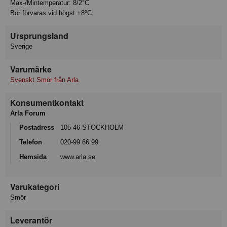
Max-/Mintemperatur: 8/2°C
Bör förvaras vid högst +8ºC.
Ursprungsland
Sverige
Varumärke
Svenskt Smör från Arla
Konsumentkontakt
Arla Forum
Postadress
105 46 STOCKHOLM
Telefon
020-99 66 99
Hemsida
www.arla.se
Varukategori
Smör
Leverantör