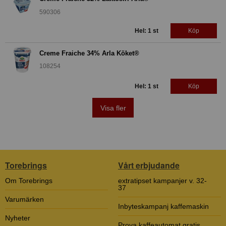
590306
Hel: 1 st
Köp
Creme Fraiche 34% Arla Köket®
108254
Hel: 1 st
Köp
Visa fler
Torebrings
Vårt erbjudande
Om Torebrings
extratipset kampanjer v. 32-
37
Varumärken
Inbyteskampanj kaffemaskin
Nyheter
Prova kaffeautomat gratis