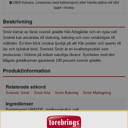
OBS! Kylvara. Levereras med kyltransport, eller hämta själva vid vårt
lager i Aneby.
Beskrivning
Smör kärnat av färsk svensk grädde från Arlagårdar och en nypa salt.
Smöret kan användas till stekning, bakning och som smakhöjare till
måltiden. En liten klick smakar ljuvligt på allt från potatis och sparris till
lax och nybakat bröd. Svenskt Smör är en kvalitetsprodukt som
produceras i Götene på enbart naturliga råvaror. Symbolen med den
blågula gräddkannan garanterar 100 procent svensk grädde.
Produktinformation
Relaterade sökord
Svenskt Smör
Smör Arla
Smör Bakning
Smör Matlagning
Ingredienser
Pastöriserad GRÄDDE, mjölksyrakultur, salt.
Näringsvärde