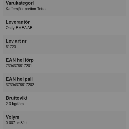
Varukategori
Kaffemjölk portion Tetra
Leverantör
Oatly EMEA AB
Lev art nr
61720
EAN hel förp
7394376617201
EAN hel pall
37394376617202
Bruttovikt
2.3 kg/förp
Volym
0.007 m3/st