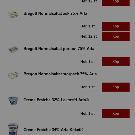
Hel: 12 st
Köp
Bregott Normalsaltat ask 75% Arla
Del: 1 st
Köp
Hel: 12 st
Köp
Bregott Normalsaltat portion 75% Arla
Hel: 1 st
Köp
Bregott Normalsaltat storpack 75% Arla
Hel: 1 st
Köp
Creme Fraiche 32% Laktosfri Arla®
Hel: 1 st
Köp
Creme Fraiche 34% Arla Köket®