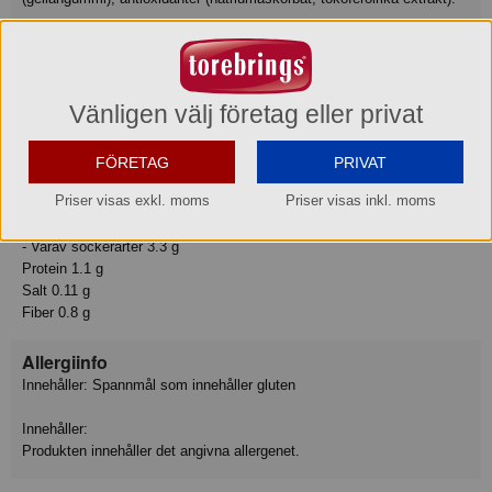
Näringsvärde
Basmängdsdeklaration: 100 Milliliter
Vänligen välj företag eller privat
Näringsvärden:
Energi 253 kJ
Energi 61 kcal
FÖRETAG
PRIVAT
Fett 3 g
Priser visas exkl. moms
Priser visas inkl. moms
- Varav mättat fett 0.3 g
Kolhydrat 6.9 g
- Varav sockerarter 3.3 g
Protein 1.1 g
Salt 0.11 g
Fiber 0.8 g
Allergiinfo
Innehåller: Spannmål som innehåller gluten
Innehåller:
Produkten innehåller det angivna allergenet.