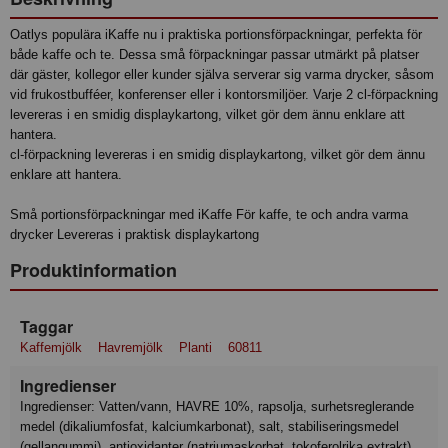
Oatlys populära iKaffe nu i praktiska portionsförpackningar, perfekta för
både kaffe och te. Dessa små förpackningar passar utmärkt på platser
där gäster, kollegor eller kunder själva serverar sig varma drycker, såsom
vid frukostbufféer, konferenser eller i kontorsmiljöer. Varje 2 cl-förpackning
levereras i en smidig displaykartong, vilket gör dem ännu enklare att
hantera.
cl-förpackning levereras i en smidig displaykartong, vilket gör dem ännu
enklare att hantera.
Små portionsförpackningar med iKaffe För kaffe, te och andra varma
drycker Levereras i praktisk displaykartong
Produktinformation
Taggar
Kaffemjölk
Havremjölk
Planti
60811
Ingredienser
Ingredienser: Vatten/vann, HAVRE 10%, rapsolja, surhetsreglerande
medel (dikaliumfosfat, kalciumkarbonat), salt, stabiliseringsmedel
(gellangummi), antioxidanter (natriumaskorbat, tokoferolrika extrakt).