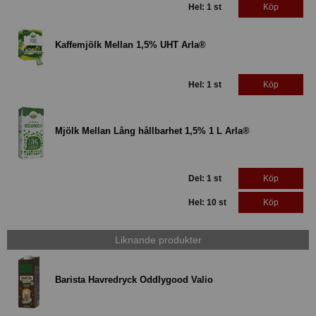
Hel: 1 st
Köp
Kaffemjölk Mellan 1,5% UHT Arla®
Hel: 1 st
Köp
Mjölk Mellan Lång hållbarhet 1,5% 1 L Arla®
Del: 1 st
Köp
Hel: 10 st
Köp
Liknande produkter
Barista Havredryck Oddlygood Valio