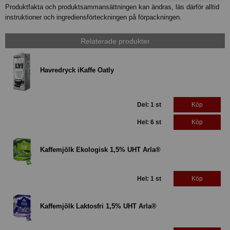
Produktfakta och produktsammansättningen kan ändras, läs därför alltid
instruktioner och ingrediensförteckningen på förpackningen.
Relaterade produkter
Havredryck iKaffe Oatly
Del: 1 st
Köp
Hel: 6 st
Köp
Kaffemjölk Ekologisk 1,5% UHT Arla®
Hel: 1 st
Köp
Kaffemjölk Laktosfri 1,5% UHT Arla®