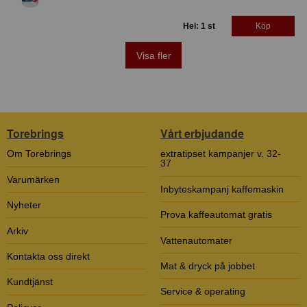
Hel: 1 st
Köp
Visa fler
Torebrings
Vårt erbjudande
Om Torebrings
extratipset kampanjer v. 32-
37
Varumärken
Inbyteskampanj kaffemaskin
Nyheter
Prova kaffeautomat gratis
Arkiv
Vattenautomater
Kontakta oss direkt
Mat & dryck på jobbet
Kundtjänst
Service & operating