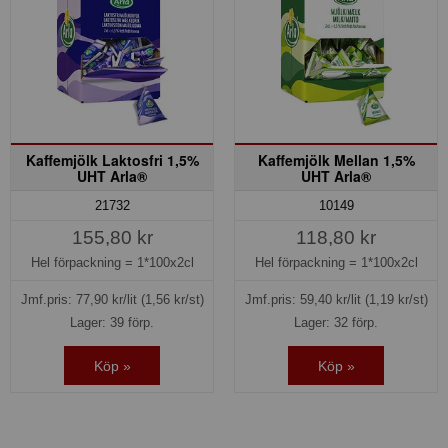
Kaffemjölk Laktosfri 1,5%
Kaffemjölk Mellan 1,5%
UHT Arla®
UHT Arla®
21732
10149
155,80 kr
118,80 kr
Hel förpackning =
1*100x2cl
Hel förpackning =
1*100x2cl
Jmf.pris:
77,90
kr/lit
(1,56 kr/st)
Jmf.pris:
59,40
kr/lit
(1,19 kr/st)
Lager: 39 förp.
Lager: 32 förp.
Köp »
Köp »