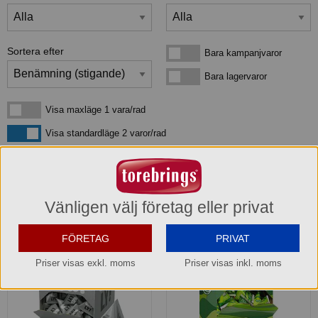
Sortera efter
Bara kampanjvaror
Bara kampanjvaror
Bara lagervaror
Bara lagervaror
Visa maxläge 1 vara/rad
Visa maxläge 1 vara/rad
Visa standardläge
Visa standardläge 2 varor/rad
4
produkter
som matchar din sökning:
Vänligen välj företag eller privat
FÖRETAG
PRIVAT
Kampanj! -9%
Priser visas exkl. moms
Priser visas inkl. moms