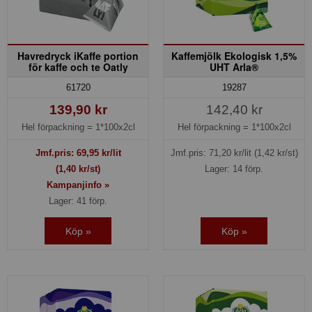
Havredryck iKaffe portion
Kaffemjölk Ekologisk 1,5%
för kaffe och te Oatly
UHT Arla®
61720
19287
139,90 kr
142,40 kr
Hel förpackning =
1*100x2cl
Hel förpackning =
1*100x2cl
Jmf.pris:
69,95
kr/lit
Jmf.pris:
71,20
kr/lit
(1,42 kr/st)
(1,40 kr/st)
Lager: 14 förp.
Kampanjinfo »
Lager: 41 förp.
Köp »
Köp »