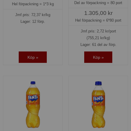
Del av förpackning =
80 port
Hel förpackning =
1*3 kg
1.305,00 kr
Jmf.pris:
72,37
kr/kg
Hel förpackning =
6*80 port
Lager: 12 förp.
Jmf.pris:
2,72
kr/port
(755,21 kr/kg)
Lager: 61 del av förp.
Köp »
Köp »