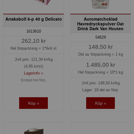
Arraksboll 6-p 40 g Delicato
Automatchoklad
Havredryckspulver Oat
Drink Dark Van Houten
1613610
54629
262,10 kr
148,50 kr
Hel förpackning =
1*9x6 st
Del av förpackning =
1 kg
Jmf.pris:
121,34
kr/kg
1.485,00 kr
(4,85 kr/st)
Hel förpackning =
10*1 kg
Lagerinfo »
Endast hel förp.
Jmf.pris:
148,50
kr/kg
Lager: 19 del av förp.
Köp »
Köp »