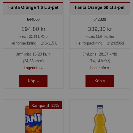
Fanta Orange 1,5 L å-pet
Fanta Orange 50 cl å-pet
644860
642300
194,80 kr
339,30 kr
+ pant 22,65 kr/förp
+ pant 22,64 kr/förp
Hel förpackning =
1*8x1,5 L
Hel förpackning =
1*24x50cl
Jmf.pris:
16,23
kr/lit
Jmf.pris:
28,27
kr/lit
(24,35 kr/st)
(14,14 kr/st)
Lagerinfo »
Lagerinfo »
Köp »
Köp »
Kampanj! -33%