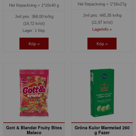
Hel förpackning =
1*16x27g
Hel förpackning =
1*10x40 g
Jmf.pris:
445,35
kr/kg
Jmf.pris:
368,00
kr/kg
(11,97 kr/st)
(14,72 kr/st)
Lagerinfo »
Lager: 1 förp.
Köp »
Köp »
Gott & Blandat Fruity Bites
Gröna Kulor Marmelad 260
Malaco
g Fazer