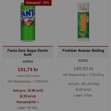
Kampanj! -33%
Fanta Zero Sugar Exotic
Fruktbar Ananas Smiling
burk
524021
640944
160,50 kr
131,73 kr
Hel förpackning =
1*20x20 g
+ pant 18,87 kr/förp
Hel förpackning =
1*20x33cl
Jmf.pris:
401,25
kr/kg
(8,03 kr/st)
Jmf.pris:
19,96
kr/lit
Lager: 3 förp.
(6,59 kr/st)
Kampanjinfo »
Lager: 66 förp.