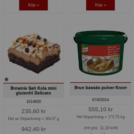
Köp »
Köp »
Brun bassås pulver Knorr
Brownie Salt Kola mini
glutenfri Delicato
67453014
1614600
555,10 kr
235,60 kr
Hel förpackning =
1*3,75 kg
Del av förpackning =
30x37 g
Jmf.pris:
11,10
kr/lit
942,40 kr