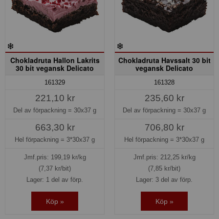
Chokladruta Hallon Lakrits
Chokladruta Havssalt 30 bit
30 bit vegansk Delicato
vegansk Delicato
161329
161328
221,10 kr
235,60 kr
Del av förpackning =
30x37 g
Del av förpackning =
30x37 g
663,30 kr
706,80 kr
Hel förpackning =
3*30x37 g
Hel förpackning =
3*30x37 g
Jmf.pris:
199,19
kr/kg
Jmf.pris:
212,25
kr/kg
(7,37 kr/bit)
(7,85 kr/bit)
Lager: 1 del av förp.
Lager: 3 del av förp.
Köp »
Köp »