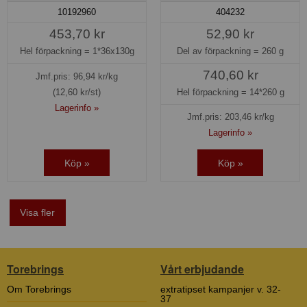
10192960
404232
453,70 kr
52,90 kr
Hel förpackning =
1*36x130g
Del av förpackning =
260 g
740,60 kr
Jmf.pris:
96,94
kr/kg
(12,60 kr/st)
Hel förpackning =
14*260 g
Lagerinfo »
Jmf.pris:
203,46
kr/kg
Lagerinfo »
Köp »
Köp »
Visa fler
Torebrings
Vårt erbjudande
Om Torebrings
extratipset kampanjer v. 32-
37