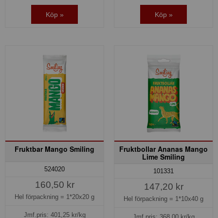
Köp »
Köp »
Fruktbar Mango Smiling
Fruktbollar Ananas Mango
Lime Smiling
524020
101331
160,50 kr
147,20 kr
Hel förpackning =
1*20x20 g
Hel förpackning =
1*10x40 g
Jmf.pris:
401,25
kr/kg
Jmf.pris:
368,00
kr/kg