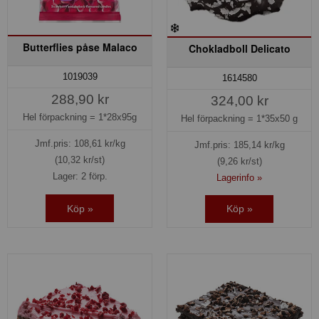
Butterflies påse Malaco
Chokladboll Delicato
1019039
1614580
288,90 kr
324,00 kr
Hel förpackning =
1*28x95g
Hel förpackning =
1*35x50 g
Jmf.pris:
108,61
kr/kg
Jmf.pris:
185,14
kr/kg
(10,32 kr/st)
(9,26 kr/st)
Lager: 2 förp.
Lagerinfo »
Köp »
Köp »