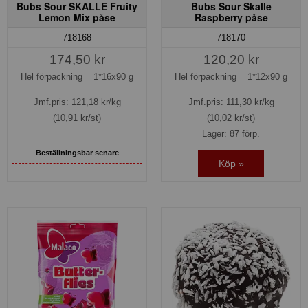
Bubs Sour SKALLE Fruity
Bubs Sour Skalle
Lemon Mix påse
Raspberry påse
718168
718170
174,50 kr
120,20 kr
Hel förpackning =
1*16x90 g
Hel förpackning =
1*12x90 g
Jmf.pris:
121,18
kr/kg
Jmf.pris:
111,30
kr/kg
(10,91 kr/st)
(10,02 kr/st)
Lager: 87 förp.
Beställningsbar senare
Köp »