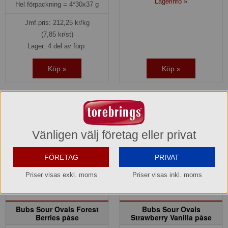
Lagerinfo »
Hel förpackning =
4*30x37 g
Jmf.pris:
212,25
kr/kg
(7,85 kr/st)
Lager: 4 del av förp.
Köp »
Köp »
Vänligen välj företag eller privat
FÖRETAG
PRIVAT
Priser visas exkl. moms
Priser visas inkl. moms
Bubs Sour Ovals Forest
Bubs Sour Ovals
Berries påse
Strawberry Vanilla påse