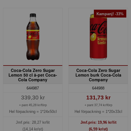
Kampanj! -33%
Coca-Cola Zero Sugar
Coca-Cola Zero Sugar
Lemon 50 cl å-pet Coca-
Lemon burk Coca-Cola
Cola Company
Company
644987
644988
339,30 kr
131,73 kr
+ pant 45,28 kr/förp
+ pant 37,74 kr/förp
Hel förpackning =
1*24x50cl
Hel förpackning =
1*20x33cl
Jmf.pris:
28,27
kr/lit
Jmf.pris:
19,96
kr/lit
(14,14 kr/st)
(6,59 kr/st)