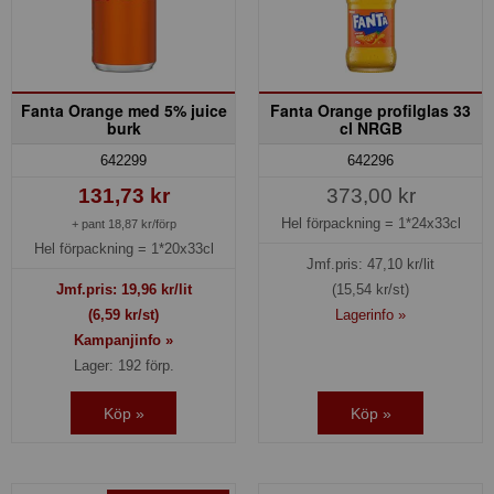
Fanta Orange med 5% juice
Fanta Orange profilglas 33
burk
cl NRGB
642299
642296
131,73 kr
373,00 kr
Hel förpackning =
1*24x33cl
+ pant 18,87 kr/förp
Hel förpackning =
1*20x33cl
Jmf.pris:
47,10
kr/lit
Jmf.pris:
19,96
kr/lit
(15,54 kr/st)
(6,59 kr/st)
Lagerinfo »
Kampanjinfo »
Lager: 192 förp.
Köp »
Köp »