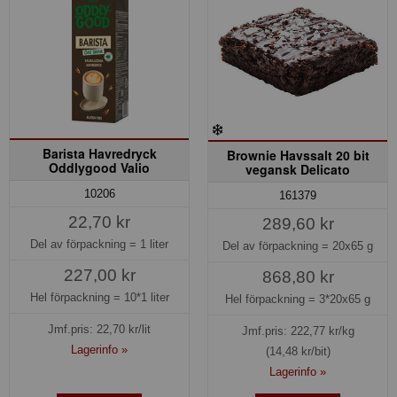
Barista Havredryck
Brownie Havssalt 20 bit
Oddlygood Valio
vegansk Delicato
10206
161379
22,70 kr
289,60 kr
Del av förpackning =
1 liter
Del av förpackning =
20x65 g
227,00 kr
868,80 kr
Hel förpackning =
10*1 liter
Hel förpackning =
3*20x65 g
Jmf.pris:
22,70
kr/lit
Jmf.pris:
222,77
kr/kg
Lagerinfo »
(14,48 kr/bit)
Lagerinfo »