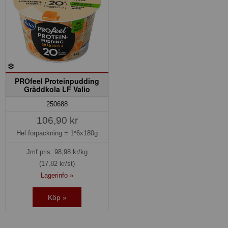
PROfeel Proteinpudding
Gräddkola LF Valio
250688
106,90 kr
Hel förpackning =
1*6x180g
Jmf.pris:
98,98
kr/kg
(17,82 kr/st)
Lagerinfo »
Köp »