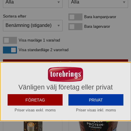
Sortera efter
Bara kampanjvaror
Bara kampanjvaror
Bara lagervaror
Bara lagervaror
Visa maxläge 1 vara/rad
Visa maxläge 1 vara/rad
Visa standardläge
Visa standardläge 2 varor/rad
3
produkter
som matchar din sökning:
Vänligen välj företag eller privat
FÖRETAG
PRIVAT
Priser visas exkl. moms
Priser visas inkl. moms