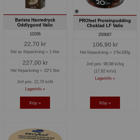
Barista Havredryck
PROfeel Proteinpudding
Oddlygood Valio
Choklad LF Valio
10206
250687
22,70 kr
106,90 kr
Del av förpackning =
1 liter
Hel förpackning =
1*6x180g
227,00 kr
Jmf.pris:
98,98
kr/kg
Hel förpackning =
10*1 liter
(17,82 kr/st)
Lagerinfo »
Jmf.pris:
22,70
kr/lit
Lagerinfo »
Köp »
Köp »