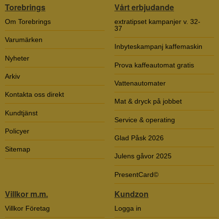
Torebrings
Vårt erbjudande
Om Torebrings
extratipset kampanjer v. 32-
37
Varumärken
Inbyteskampanj kaffemaskin
Nyheter
Prova kaffeautomat gratis
Arkiv
Vattenautomater
Kontakta oss direkt
Mat & dryck på jobbet
Kundtjänst
Service & operating
Policyer
Glad Påsk 2026
Sitemap
Julens gåvor 2025
PresentCard©
Villkor m.m.
Kundzon
Villkor Företag
Logga in