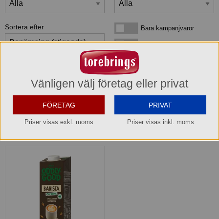
Sortera efter
Bara kampanjvaror
Bara kampanjvaror
Bara lagervaror
Bara lagervaror
Visa maxläge 1 vara/rad
Visa maxläge 1 vara/rad
Vänligen välj företag eller privat
Visa standardläge
Visa standardläge 2 varor/rad
FÖRETAG
PRIVAT
Priser visas exkl. moms
Priser visas inkl. moms
1
produkter
som matchar din sökning: