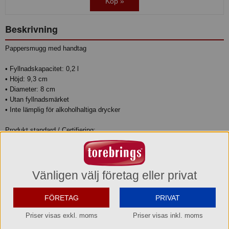
Köp »
Beskrivning
Pappersmugg med handtag
• Fyllnadskapacitet: 0,2 l
• Höjd: 9,3 cm
• Diameter: 8 cm
• Utan fyllnadsmärket
• Inte lämplig för alkoholhaltiga drycker
Produkt standard / Certifiering:
• FSC® certifierad
Produktinformation
Vänligen välj företag eller privat
Relaterade sökord
FÖRETAG
PRIVAT
Glögg
Glöggmugg
Pappersbägare
Pappersmugg
Priser visas exkl. moms
Priser visas inkl. moms
Varumärke