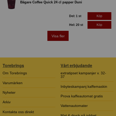
Bägare Coffee Quick 24 cl papper Duni
Del: 1 st
Köp
Hel: 20 st
Köp
Visa fler
Torebrings
Vårt erbjudande
Om Torebrings
extratipset kampanjer v. 32-
37
Varumärken
Inbyteskampanj kaffemaskin
Nyheter
Prova kaffeautomat gratis
Arkiv
Vattenautomater
Kontakta oss direkt
Mat & dryck på jobbet