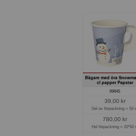
Bägare med öra Snowma
cl papper Papstar
89845
39,00 kr
Del av förpackning =
50 
780,00 kr
Hel förpackning =
20*50 