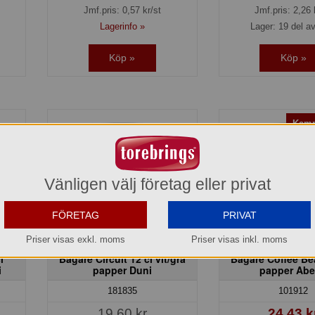
Jmf.pris:
0,57
kr/st
Jmf.pris:
2,26
Lagerinfo »
Lager: 19 del av
Köp »
Köp »
Kamp
Vänligen välj företag eller privat
FÖRETAG
PRIVAT
Priser visas exkl. moms
Priser visas inkl. moms
l
Bägare Circuit 12 cl vit/grå
Bägare Coffee Be
i
papper Duni
papper Ab
181835
101912
19,60 kr
24,43 k