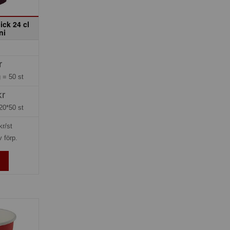
ick 24 cl
ni
r
g =
50 st
kr
20*50 st
kr/st
v förp.