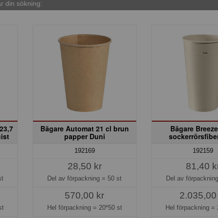
 din sökning:
23,7
Bägare Automat 21 cl brun
Bägare Breeze
ist
papper Duni
sockerrörsfibe
192169
192159
28,50 kr
81,40 k
st
Del av förpackning =
50 st
Del av förpacknin
570,00 kr
2.035,00
st
Hel förpackning =
20*50 st
Hel förpackning =