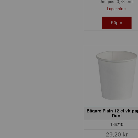
Jmf.pris:
0,78
kr/st
Lagerinfo »
Köp »
Bägare Plain 12 cl vit p
Duni
186210
29,20 kr