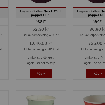
 cl
Bägare Coffee Quick 20 cl
Bägare Coffee Qu
papper Duni
papper Du
163517
159921
52,30 kr
36,80 k
st
Del av förpackning =
80 st
Del av förpacknin
1.046,00 kr
736,00 
st
Hel förpackning =
20*80 st
Hel förpackning =
Jmf.pris:
0,65
kr/st
Jmf.pris:
0,74
Lager: 149 del av förp.
Lager: 172 del a
Köp »
Köp »