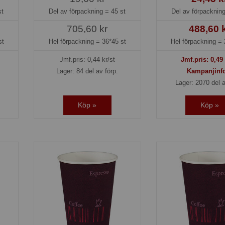
st
Del av förpackning =
45 st
Del av förpacknin
705,60 kr
488,60 
st
Hel förpackning =
36*45 st
Hel förpackning =
Jmf.pris:
0,44
kr/st
Jmf.pris:
0,49
Lager: 84 del av förp.
Kampanjinf
Lager: 2070 del a
Köp »
Köp »