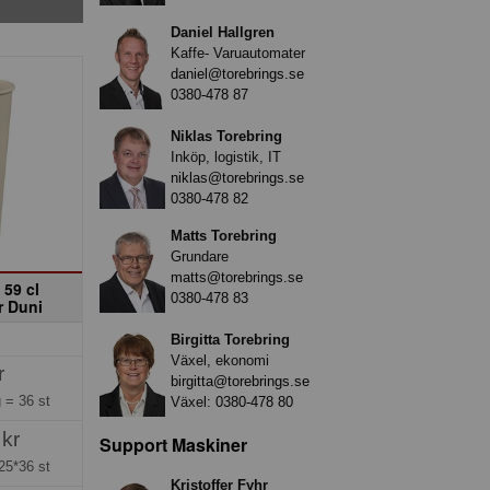
Daniel Hallgren
Kaffe- Varuautomater
daniel@torebrings.se
0380-478 87
Niklas Torebring
Inköp, logistik, IT
niklas@torebrings.se
0380-478 82
Matts Torebring
Grundare
matts@torebrings.se
 59 cl
0380-478 83
r Duni
Birgitta Torebring
Växel, ekonomi
r
birgitta@torebrings.se
g =
36 st
Växel:
0380-478 80
 kr
Support Maskiner
25*36 st
Kristoffer Fyhr