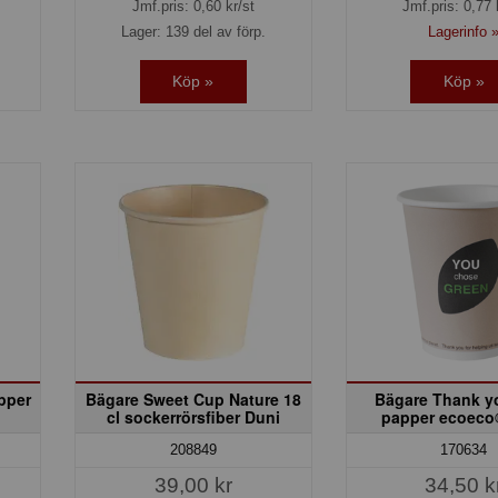
Jmf.pris:
0,60
kr/st
Jmf.pris:
0,77
Lager: 139 del av förp.
Lagerinfo 
Köp »
Köp »
apper
Bägare Sweet Cup Nature 18
Bägare Thank yo
cl sockerrörsfiber Duni
papper ecoeco
208849
170634
39,00 kr
34,50 k