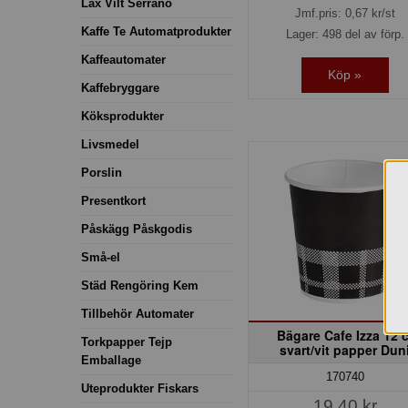
Lax Vilt Serrano
Jmf.pris:
0,67
kr/st
Kaffe Te Automatprodukter
Lager: 498 del av förp.
Kaffeautomater
Köp »
Kaffebryggare
Köksprodukter
Livsmedel
Porslin
Presentkort
Påskägg Påskgodis
Små-el
Städ Rengöring Kem
Tillbehör Automater
Bägare Cafe Izza 12 c
Torkpapper Tejp
svart/vit papper Dun
Emballage
170740
Uteprodukter Fiskars
19,40 kr