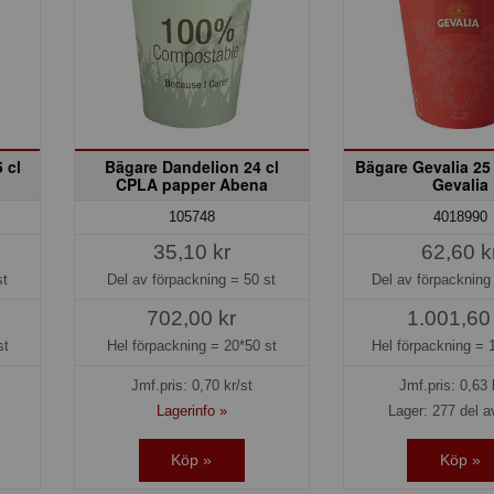
 cl
Bägare Dandelion 24 cl
Bägare Gevalia 25
CPLA papper Abena
Gevalia
105748
4018990
35,10 kr
62,60 k
st
Del av förpackning =
50 st
Del av förpacknin
702,00 kr
1.001,60
st
Hel förpackning =
20*50 st
Hel förpackning =
Jmf.pris:
0,70
kr/st
Jmf.pris:
0,63
Lagerinfo »
Lager: 277 del a
Köp »
Köp »