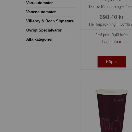
Varuautomater
Del av förpackning =
45 
Vattenautomater
698,40 kr
Villeroy & Boch Signature
Hel förpackning =
36*45 
Övrigt Specialvaror
Jmf.pris:
0,43
kr/st
Alla kategorier
Lagerinfo »
Köp »