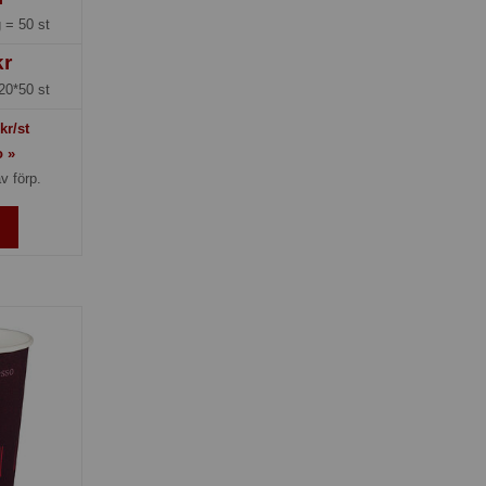
g =
50 st
kr
20*50 st
kr/st
o »
v förp.