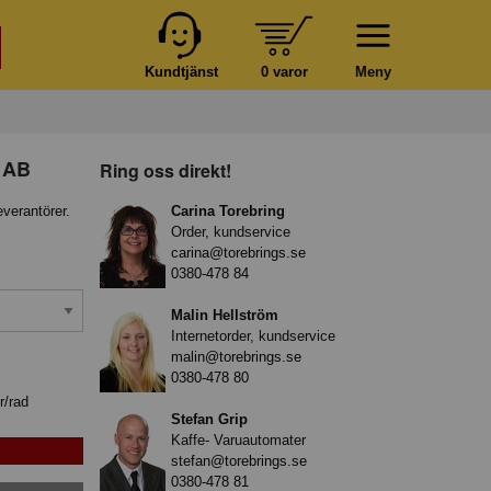
Kundtjänst
0 varor
Meny
t AB
Ring oss direkt!
everantörer.
Carina Torebring
Order, kundservice
carina@torebrings.se
0380-478 84
Malin Hellström
Internetorder, kundservice
malin@torebrings.se
0380-478 80
r/rad
Stefan Grip
Kaffe- Varuautomater
stefan@torebrings.se
0380-478 81