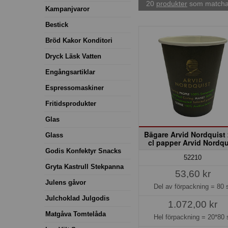
20
produkter
som matchar
Kampanjvaror
Bestick
Bröd Kakor Konditori
Dryck Läsk Vatten
Engångsartiklar
Espressomaskiner
Fritidsprodukter
Glas
Bägare Arvid Nordquist 
Glass
cl papper Arvid Nordqu
Godis Konfektyr Snacks
52210
Gryta Kastrull Stekpanna
53,60 kr
Julens gåvor
Del av förpackning =
80 
Julchoklad Julgodis
1.072,00 kr
Matgåva Tomtelåda
Hel förpackning =
20*80 