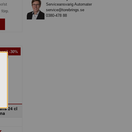
Serviceansvarig Automater
kr/st
service@torebrings.se
 förp.
0380-478 88
anj! -30%
ans 24 cl
ena
r