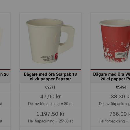
n 20
Bägare med öra Starpak 18
Bägare med öra Wi
cl vit papper Papstar
20 cl papper P
89271
85494
47,90 kr
38,30 k
st
Del av förpackning =
80 st
Del av förpacknin
1.197,50 kr
766,00 
st
Hel förpackning =
25*80 st
Hel förpackning =