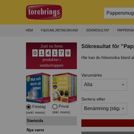
HEM
F&OUML;RETAGSKUND
SÖKRESULTAT
PAPPERS
Sökresultat för "Pa
Just nu finns
0
1
4
1
7
9
Här kan du fritextsöka bland a
produkter i
webbshoppen
Varumärke
Sortera efter
Privat
Företag
(inkl. moms)
(exkl. moms)
Startsida
Nya varor