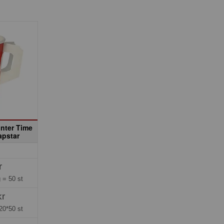
nter Time
apstar
r
g =
50 st
kr
20*50 st