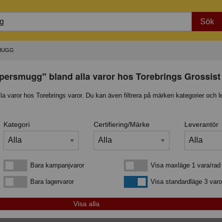
Sök
MUGG
ppersmugg" bland alla varor hos Torebrings Grossis
lla varor hos Torebrings varor. Du kan även filtrera på märken kategorier och l
Kategori
Certifiering/Märke
Leverantör
Bara kampanjvaror
Visa maxläge 1 vara/rad
Bara kampanjvaror
Visa maxläge 1 vara/rad
Bara lagervaror
Visa standardläge
Bara lagervaror
Visa standardläge 3 varo