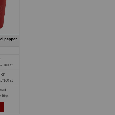
 cl papper
r
g =
100 st
 kr
16*100 st
kr/st
v förp.