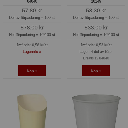
84840
18249
57,80 kr
53,30 kr
Del av förpackning =
100 st
Del av förpackning =
100 st
578,00 kr
533,00 kr
Hel förpackning =
10*100 st
Hel förpackning =
10*100 st
Jmf.pris:
0,58
kr/st
Jmf.pris:
0,53
kr/st
Lagerinfo »
Lager: 4 del av förp.
Ersätts av 84840
Köp »
Köp »