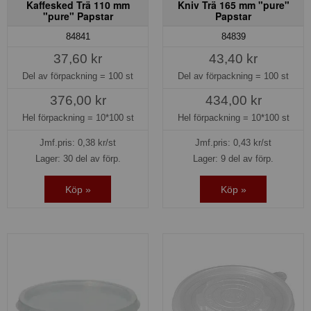
Kaffesked Trä 110 mm
Kniv Trä 165 mm "pure"
"pure" Papstar
Papstar
84841
84839
37,60 kr
43,40 kr
Del av förpackning =
100 st
Del av förpackning =
100 st
376,00 kr
434,00 kr
Hel förpackning =
10*100 st
Hel förpackning =
10*100 st
Jmf.pris:
0,38
kr/st
Jmf.pris:
0,43
kr/st
Lager: 30 del av förp.
Lager: 9 del av förp.
Köp »
Köp »