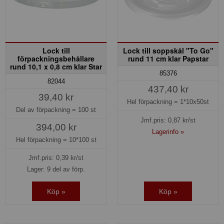
Lock till
Lock till soppskål "To Go"
förpackningsbehållare
rund 11 cm klar Papstar
rund 10,1 x 0,8 cm klar Star
85376
82044
437,40 kr
39,40 kr
Hel förpackning =
1*10x50st
Del av förpackning =
100 st
Jmf.pris:
0,87
kr/st
394,00 kr
Lagerinfo »
Hel förpackning =
10*100 st
Jmf.pris:
0,39
kr/st
Lager: 9 del av förp.
Köp »
Köp »