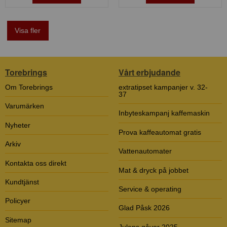
Visa fler
Torebrings
Vårt erbjudande
Om Torebrings
extratipset kampanjer v. 32-
37
Varumärken
Inbyteskampanj kaffemaskin
Nyheter
Prova kaffeautomat gratis
Arkiv
Vattenautomater
Kontakta oss direkt
Mat & dryck på jobbet
Kundtjänst
Service & operating
Policyer
Glad Påsk 2026
Sitemap
Julens gåvor 2025