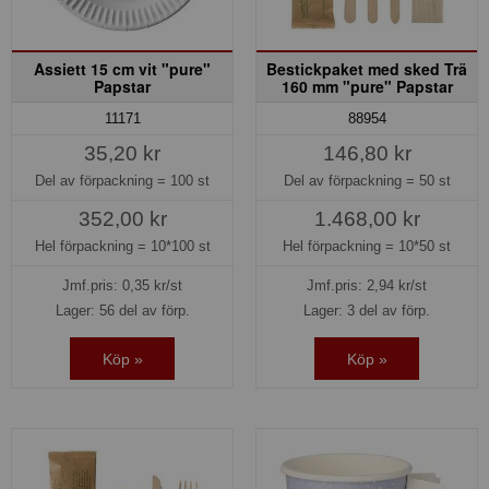
Assiett 15 cm vit "pure"
Bestickpaket med sked Trä
Papstar
160 mm "pure" Papstar
11171
88954
35,20 kr
146,80 kr
Del av förpackning =
100 st
Del av förpackning =
50 st
352,00 kr
1.468,00 kr
Hel förpackning =
10*100 st
Hel förpackning =
10*50 st
Jmf.pris:
0,35
kr/st
Jmf.pris:
2,94
kr/st
Lager: 56 del av förp.
Lager: 3 del av förp.
Köp »
Köp »