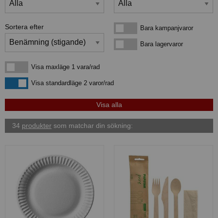
Sortera efter
Bara kampanjvaror
Bara kampanjvaror
Bara lagervaror
Bara lagervaror
Visa maxläge 1 vara/rad
Visa maxläge 1 vara/rad
Visa standardläge
Visa standardläge 2 varor/rad
34
produkter
som matchar din sökning: