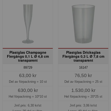
Plastglas Champagne
Plastglas Dricksglas
Flergångs 0,1 L Ø 4,8 cm
Flergångs 0,3 L Ø 7,8 cm
transparent
transparent
89729
16147
63,00 kr
76,50 kr
Del av förpackning =
10 st
Del av förpackning =
25 st
630,00 kr
1.530,00 kr
Hel förpackning =
10*10 st
Hel förpackning =
20*25 st
Jmf.pris:
6,30
kr/st
Jmf.pris:
3,06
kr/st