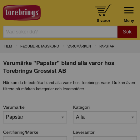
0 varor
Meny
Sök
HEM
F&OUML;RETAGSKUND
VARUMÄRKEN
PAPSTAR
Varumärke "Papstar" bland alla varor hos
Torebrings Grossist AB
Här kan du fritextsöka bland alla varor hos Torebrings varor. Du kan även
filtrera på märken kategorier och leverantörer.
Varumärke
Kategori
Certifiering/Märke
Leverantör