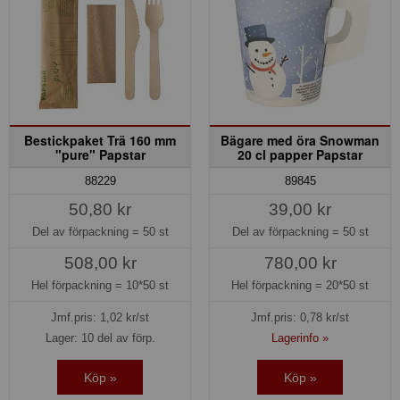
Bestickpaket Trä 160 mm
Bägare med öra Snowman
"pure" Papstar
20 cl papper Papstar
88229
89845
50,80 kr
39,00 kr
Del av förpackning =
50 st
Del av förpackning =
50 st
508,00 kr
780,00 kr
Hel förpackning =
10*50 st
Hel förpackning =
20*50 st
Jmf.pris:
1,02
kr/st
Jmf.pris:
0,78
kr/st
Lager: 10 del av förp.
Lagerinfo »
Köp »
Köp »