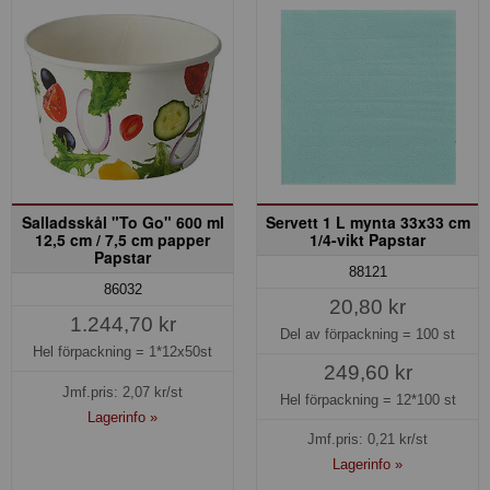
Salladsskål "To Go" 600 ml
Servett 1 L mynta 33x33 cm
12,5 cm / 7,5 cm papper
1/4-vikt Papstar
Papstar
88121
86032
20,80 kr
1.244,70 kr
Del av förpackning =
100 st
Hel förpackning =
1*12x50st
249,60 kr
Jmf.pris:
2,07
kr/st
Hel förpackning =
12*100 st
Lagerinfo »
Jmf.pris:
0,21
kr/st
Lagerinfo »