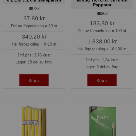
Pappstar
89728
89262
37,80 kr
183,80 kr
Del av förpackning =
10 st
Del av förpackning =
100 st
340,20 kr
1.838,00 kr
Hel förpackning =
9*10 st
Hel förpackning =
10*100 st
Jmf.pris:
3,78
kr/st
Jmf.pris:
1,84
kr/st
Lager: 18 del av förp.
Lager: 9 del av förp.
Köp »
Köp »