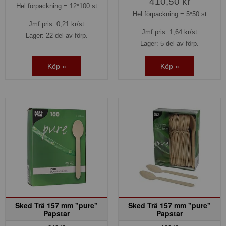
410,50 kr
Hel förpackning =
12*100 st
Hel förpackning =
5*50 st
Jmf.pris:
0,21
kr/st
Jmf.pris:
1,64
kr/st
Lager: 22 del av förp.
Lager: 5 del av förp.
Köp »
Köp »
Sked Trä 157 mm "pure"
Sked Trä 157 mm "pure"
Papstar
Papstar