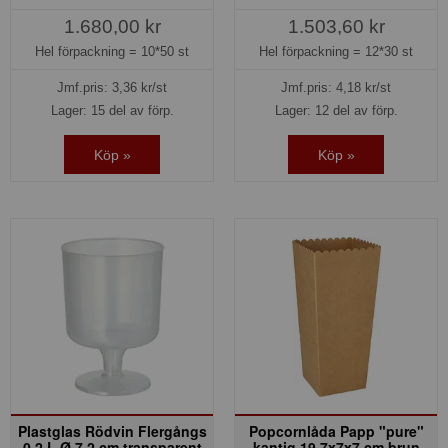
1.680,00 kr
1.503,60 kr
Hel förpackning =
10*50 st
Hel förpackning =
12*30 st
Jmf.pris:
3,36
kr/st
Jmf.pris:
4,18
kr/st
Lager: 15 del av förp.
Lager: 12 del av förp.
Köp »
Köp »
Plastglas Rödvin Flergångs
Popcornlåda Papp "pure"
0,2 L Ø 7,2 cm transparent
kantig 19,7x7x7 cm brun