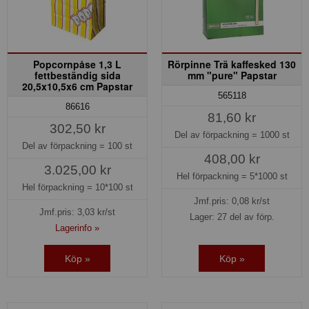
Popcornpåse 1,3 L
Rörpinne Trä kaffesked 130
fettbeständig sida
mm "pure" Papstar
20,5x10,5x6 cm Papstar
565118
86616
81,60 kr
302,50 kr
Del av förpackning =
1000 st
Del av förpackning =
100 st
408,00 kr
3.025,00 kr
Hel förpackning =
5*1000 st
Hel förpackning =
10*100 st
Jmf.pris:
0,08
kr/st
Jmf.pris:
3,03
kr/st
Lager: 27 del av förp.
Lagerinfo »
Köp »
Köp »