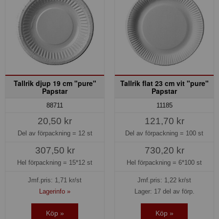
Tallrik djup 19 cm "pure"
Tallrik flat 23 cm vit "pure"
Papstar
Papstar
88711
11185
20,50 kr
121,70 kr
Del av förpackning =
12 st
Del av förpackning =
100 st
307,50 kr
730,20 kr
Hel förpackning =
15*12 st
Hel förpackning =
6*100 st
Jmf.pris:
1,71
kr/st
Jmf.pris:
1,22
kr/st
Lagerinfo »
Lager: 17 del av förp.
Köp »
Köp »