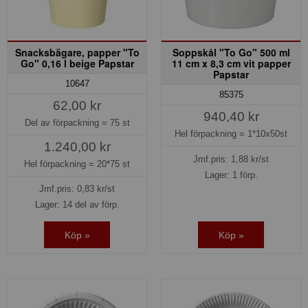
Snacksbägare, papper "To
Soppskål "To Go" 500 ml
Go" 0,16 l beige Papstar
11 cm x 8,3 cm vit papper
Papstar
10647
85375
62,00 kr
940,40 kr
Del av förpackning =
75 st
Hel förpackning =
1*10x50st
1.240,00 kr
Jmf.pris:
1,88
kr/st
Hel förpackning =
20*75 st
Lager: 1 förp.
Jmf.pris:
0,83
kr/st
Lager: 14 del av förp.
Köp »
Köp »