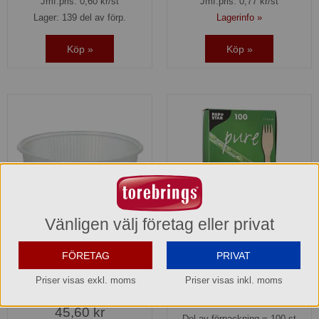
Jmf.pris:
0,60
kr/st
Jmf.pris:
0,77
kr/st
Lager: 139 del av förp.
Lagerinfo »
Köp »
Köp »
Vänligen välj företag eller privat
Förpackningsbehållare
Gaffel Trä 165 mm "pure"
FÖRETAG
PRIVAT
rund 125 ml 10,1 x 3,1 cm
Papstar
klar Starpak
84838
Priser visas exkl. moms
Priser visas inkl. moms
82040
48,90 kr
45,60 kr
Del av förpackning =
100 st