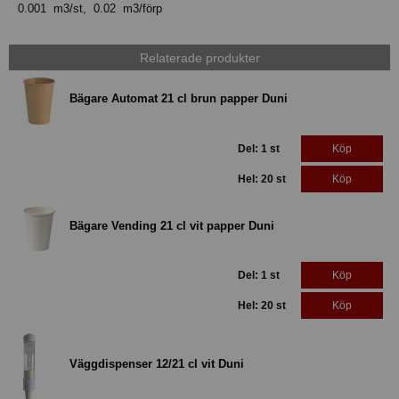
0.001 m3/st, 0.02 m3/förp
Relaterade produkter
Bägare Automat 21 cl brun papper Duni
Del: 1 st
Köp
Hel: 20 st
Köp
Bägare Vending 21 cl vit papper Duni
Del: 1 st
Köp
Hel: 20 st
Köp
Väggdispenser 12/21 cl vit Duni