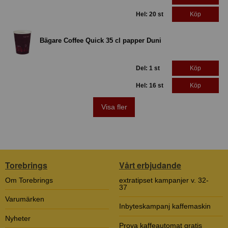
Hel: 20 st
Köp
Bägare Coffee Quick 35 cl papper Duni
Del: 1 st
Köp
Hel: 16 st
Köp
Visa fler
Torebrings
Vårt erbjudande
Om Torebrings
extratipset kampanjer v. 32-
37
Varumärken
Inbyteskampanj kaffemaskin
Nyheter
Prova kaffeautomat gratis