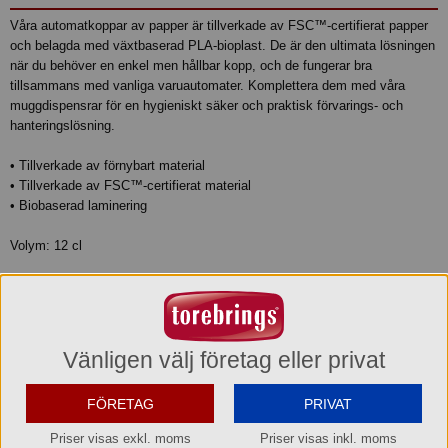
Våra automatkoppar av papper är tillverkade av FSC™-certifierat papper
och belagda med växtbaserad PLA-bioplast. De är den ultimata lösningen
när du behöver en enkel men hållbar kopp, och de fungerar bra
tillsammans med vanliga varuautomater. Komplettera dem med våra
muggdispensrar för en hygieniskt säker och praktisk förvarings- och
hanteringslösning.
• Tillverkade av förnybart material
• Tillverkade av FSC™-certifierat material
• Biobaserad laminering
Volym: 12 cl
Produktinformation
Varumärke
Vänligen välj företag eller privat
Duni
FÖRETAG
PRIVAT
Varukategori
Priser visas exkl. moms
Priser visas inkl. moms
Engångsbägare papper