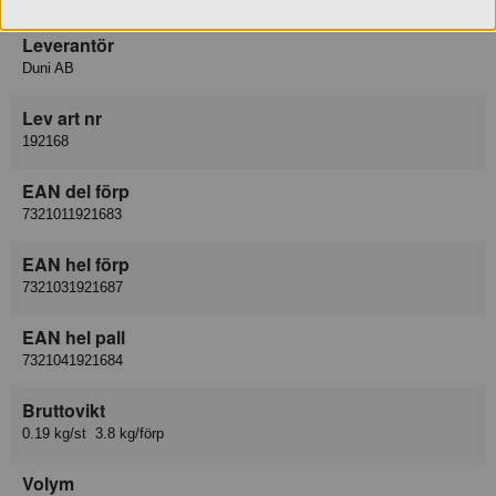
Leverantör
Duni AB
Lev art nr
192168
EAN del förp
7321011921683
EAN hel förp
7321031921687
EAN hel pall
7321041921684
Bruttovikt
0.19 kg/st 3.8 kg/förp
Volym