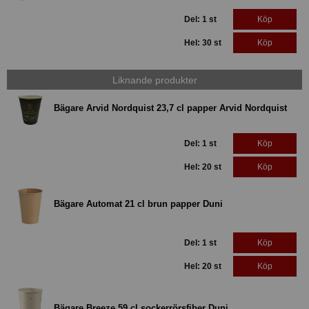
Del: 1 st
Köp
Hel: 30 st
Köp
Liknande produkter
Bägare Arvid Nordquist 23,7 cl papper Arvid Nordquist
Del: 1 st
Köp
Hel: 20 st
Köp
Bägare Automat 21 cl brun papper Duni
Del: 1 st
Köp
Hel: 20 st
Köp
Bägare Breeze 59 cl sockerrörsfiber Duni