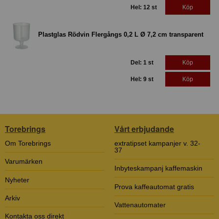
Hel: 12 st
Köp
Plastglas Rödvin Flergångs 0,2 L Ø 7,2 cm transparent
Del: 1 st
Köp
Hel: 9 st
Köp
Torebrings
Vårt erbjudande
Om Torebrings
extratipset kampanjer v. 32-
37
Varumärken
Inbyteskampanj kaffemaskin
Nyheter
Prova kaffeautomat gratis
Arkiv
Vattenautomater
Kontakta oss direkt