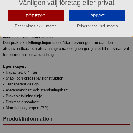
Beskrivning
Vänligen välj företag eller privat
Dricksglas Reuse 0,4 L – Tåligt för vardag och fest
FÖRETAG
PRIVAT
Ett praktiskt och hållbart dricksglas som passar lika bra till vardags som
vid större tillställningar. Tillverkat i transparent och okrossbar polypropen
Priser visas exkl. moms
Priser visas inkl. moms
kombinerar glaset låg vikt med hög slitstyrka, vilket gör det perfekt för
både inom- och utomhusbruk.
Den praktiska fyllningslinjen underlättar serveringen, medan den
återanvändbara och återvinningsbara designen gör glaset till ett smart val
för en mer hållbar användning.
Egenskaper:
• Kapacitet: 0,4 liter
• Stabil och okrossbar konstruktion
• Transparent design
• Återanvändbart och återvinningsbart
• Praktisk fyllningslinje
• Diskmaskinssäkert
• Material polypropen (PP)
Produktinformation