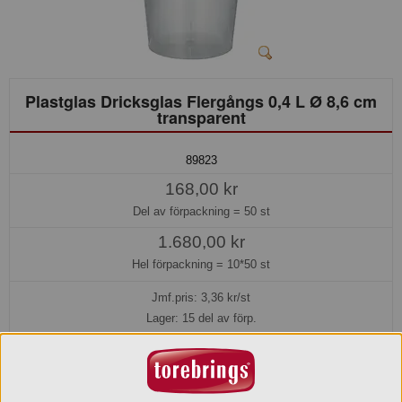
Plastglas Dricksglas Flergångs 0,4 L Ø 8,6 cm
transparent
89823
168,00 kr
Del av förpackning =
50 st
1.680,00 kr
Hel förpackning =
10*50 st
Jmf.pris:
3,36
kr/st
Lager: 15 del av förp.
Köp »