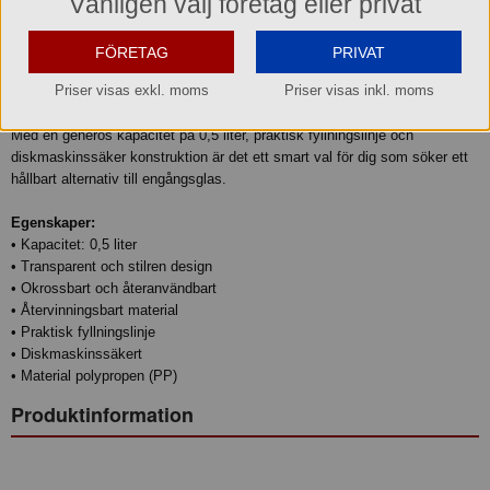
Vänligen välj företag eller privat
Beskrivning
Dricksglas Reuse 0,5 L – Rymligt, tåligt och återanvändbart
FÖRETAG
PRIVAT
Ett praktiskt dricksglas för både vardag, fest och utomhusaktiviteter.
Priser visas exkl. moms
Priser visas inkl. moms
Tillverkat i transparent och okrossbar polypropen kombinerar glaset
hållbarhet med en stilren design som passar alla tillfällen.
Med en generös kapacitet på 0,5 liter, praktisk fyllningslinje och
diskmaskinssäker konstruktion är det ett smart val för dig som söker ett
hållbart alternativ till engångsglas.
Egenskaper:
• Kapacitet: 0,5 liter
• Transparent och stilren design
• Okrossbart och återanvändbart
• Återvinningsbart material
• Praktisk fyllningslinje
• Diskmaskinssäkert
• Material polypropen (PP)
Produktinformation