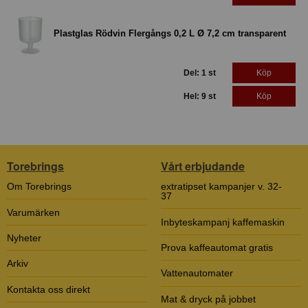
Plastglas Rödvin Flergångs 0,2 L Ø 7,2 cm transparent
Del: 1 st
Köp
Hel: 9 st
Köp
Torebrings
Vårt erbjudande
Om Torebrings
extratipset kampanjer v. 32-
37
Varumärken
Inbyteskampanj kaffemaskin
Nyheter
Prova kaffeautomat gratis
Arkiv
Vattenautomater
Kontakta oss direkt
Mat & dryck på jobbet