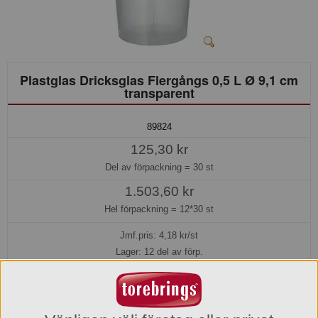
Plastglas Dricksglas Flergångs 0,5 L Ø 9,1 cm
transparent
89824
125,30 kr
Del av förpackning =
30 st
1.503,60 kr
Hel förpackning =
12*30 st
Jmf.pris:
4,18
kr/st
Lager: 12 del av förp.
Köp »