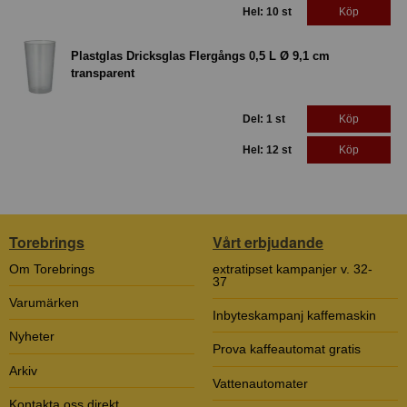
Hel: 10 st
Köp
Plastglas Dricksglas Flergångs 0,5 L Ø 9,1 cm
transparent
Del: 1 st
Köp
Hel: 12 st
Köp
Torebrings
Vårt erbjudande
Om Torebrings
extratipset kampanjer v. 32-
37
Varumärken
Inbyteskampanj kaffemaskin
Nyheter
Prova kaffeautomat gratis
Arkiv
Vattenautomater
Kontakta oss direkt