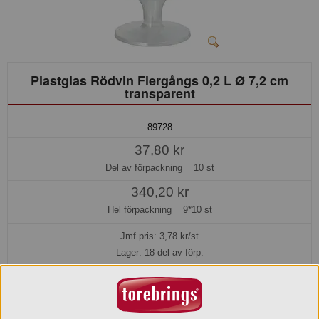
Plastglas Rödvin Flergångs 0,2 L Ø 7,2 cm
transparent
89728
37,80 kr
Del av förpackning =
10 st
340,20 kr
Hel förpackning =
9*10 st
Jmf.pris:
3,78
kr/st
Lager: 18 del av förp.
Köp »