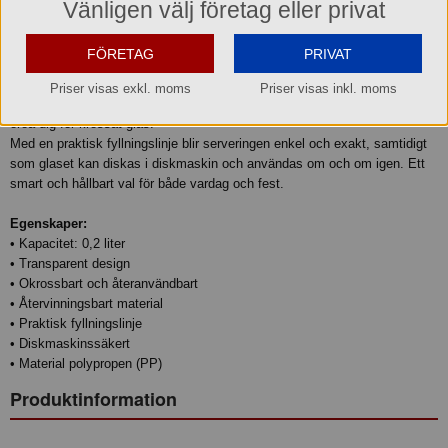
Beskrivning
Vänligen välj företag eller privat
Rödvinsglas Reuse 0,2 L – Stilfullt, tåligt och återanvändbart
FÖRETAG
PRIVAT
Njut av ditt favoritvin i ett glas som kombinerar elegans med praktisk
hållbarhet. Det transparenta rödvinsglaset i okrossbar polypropen är
Priser visas exkl. moms
Priser visas inkl. moms
perfekt för fester, picknickar, camping och andra tillfällen där du vill slippa
oroa dig för krossat glas.
Med en praktisk fyllningslinje blir serveringen enkel och exakt, samtidigt
som glaset kan diskas i diskmaskin och användas om och om igen. Ett
smart och hållbart val för både vardag och fest.
Egenskaper:
• Kapacitet: 0,2 liter
• Transparent design
• Okrossbart och återanvändbart
• Återvinningsbart material
• Praktisk fyllningslinje
• Diskmaskinssäkert
• Material polypropen (PP)
Produktinformation