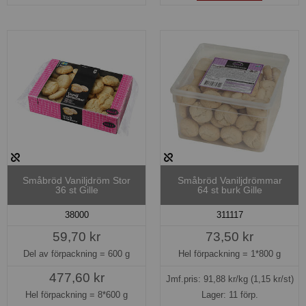
Småbröd Vaniljdröm Stor
Småbröd Vaniljdrömmar
36 st Gille
64 st burk Gille
38000
311117
59,70 kr
73,50 kr
Del av förpackning =
600 g
Hel förpackning =
1*800 g
477,60 kr
Jmf.pris:
91,88
kr/kg
(1,15 kr/st)
Hel förpackning =
8*600 g
Lager: 11 förp.