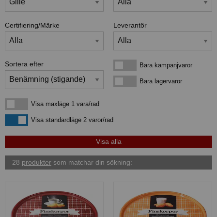
Certifiering/Märke
Leverantör
Sortera efter
Bara kampanjvaror
Bara kampanjvaror
Bara lagervaror
Bara lagervaror
Visa maxläge 1 vara/rad
Visa maxläge 1 vara/rad
Visa standardläge
Visa standardläge 2 varor/rad
28
produkter
som matchar din sökning: