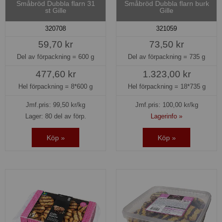
Småbröd Dubbla flarn 31
Småbröd Dubbla flarn burk
st Gille
Gille
320708
321059
59,70 kr
73,50 kr
Del av förpackning =
600 g
Del av förpackning =
735 g
477,60 kr
1.323,00 kr
Hel förpackning =
8*600 g
Hel förpackning =
18*735 g
Jmf.pris:
99,50
kr/kg
Jmf.pris:
100,00
kr/kg
Lager: 80 del av förp.
Lagerinfo »
Köp »
Köp »