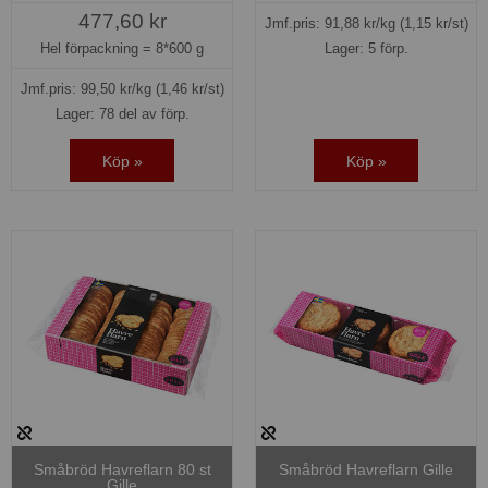
477,60 kr
Jmf.pris:
91,88
kr/kg
(1,15 kr/st)
Hel förpackning =
8*600 g
Lager: 5 förp.
Jmf.pris:
99,50
kr/kg
(1,46 kr/st)
Lager: 78 del av förp.
Köp »
Köp »
Småbröd Havreflarn 80 st
Småbröd Havreflarn Gille
Gille