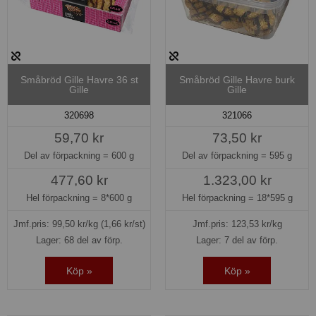
Småbröd Gille Havre 36 st
Småbröd Gille Havre burk
Gille
Gille
320698
321066
59,70 kr
73,50 kr
Del av förpackning =
600 g
Del av förpackning =
595 g
477,60 kr
1.323,00 kr
Hel förpackning =
8*600 g
Hel förpackning =
18*595 g
Jmf.pris:
99,50
kr/kg
(1,66 kr/st)
Jmf.pris:
123,53
kr/kg
Lager: 68 del av förp.
Lager: 7 del av förp.
Köp »
Köp »