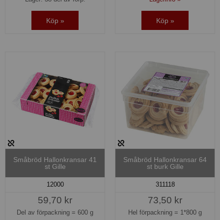
Köp »
Köp »
Småbröd Hallonkransar 41
Småbröd Hallonkransar 64
st Gille
st burk Gille
12000
311118
59,70 kr
73,50 kr
Del av förpackning =
600 g
Hel förpackning =
1*800 g