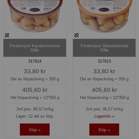
Finskorpor Kardemumma
Finskorpor Mandelsmak
Gille
Gille
317914
317913
33,80 kr
33,80 kr
Del av förpackning =
350 g
Del av förpackning =
350 g
405,60 kr
405,60 kr
Hel förpackning =
12*350 g
Hel förpackning =
12*350 g
Jmf.pris:
96,57
kr/kg
Jmf.pris:
96,57
kr/kg
Lager: 12 del av förp.
Lagerinfo »
Köp »
Köp »