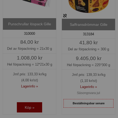
Punschrullar löspack Gille
Saffransdrömmar Gille
310000
313184
84,00 kr
41,80 kr
Del av förpackning =
21x30 g
Del av förpackning =
300 g
1.008,00 kr
9.405,00 kr
Hel förpackning =
12*21x30 g
Hel förpackning =
225*300 g
Jmf.pris:
133,33
kr/kg
Jmf.pris:
139,33
kr/kg
(4,00 kr/st)
(1,10 kr/st)
Lagerinfo »
Lagerinfo »
Säsongsvara jul
Beställningsbar senare
Köp »