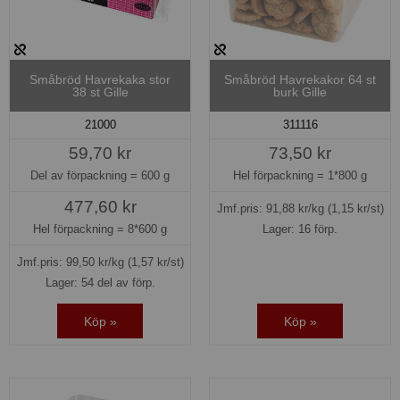
Småbröd Havrekaka stor
Småbröd Havrekakor 64 st
38 st Gille
burk Gille
21000
311116
59,70 kr
73,50 kr
Del av förpackning =
600 g
Hel förpackning =
1*800 g
477,60 kr
Jmf.pris:
91,88
kr/kg
(1,15 kr/st)
Hel förpackning =
8*600 g
Lager: 16 förp.
Jmf.pris:
99,50
kr/kg
(1,57 kr/st)
Lager: 54 del av förp.
Köp »
Köp »