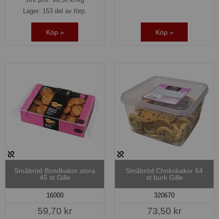
Lager: 153 del av förp.
Köp »
Köp »
Småbröd Bondkakor stora
Småbröd Chokokakor 64
45 st Gille
st burk Gille
16000
320670
59,70 kr
73,50 kr