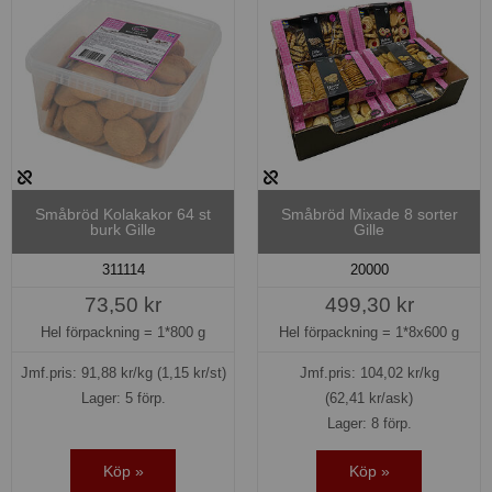
Småbröd Kolakakor 64 st
Småbröd Mixade 8 sorter
burk Gille
Gille
311114
20000
73,50 kr
499,30 kr
Hel förpackning =
1*800 g
Hel förpackning =
1*8x600 g
Jmf.pris:
91,88
kr/kg
(1,15 kr/st)
Jmf.pris:
104,02
kr/kg
Lager: 5 förp.
(62,41 kr/ask)
Lager: 8 förp.
Köp »
Köp »