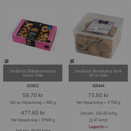
Småbröd Blåbärskransar
Småbröd Bondkakor burk
Havre Gille
50 st Gille
320822
305444
59,70 kr
73,50 kr
Del av förpackning =
600 g
Hel förpackning =
1*700 g
477,60 kr
Jmf.pris:
105,00
kr/kg
Hel förpackning =
8*600 g
(1,47 kr/st)
Lagerinfo »
Jmf.pris:
99,50
kr/kg