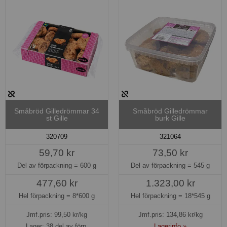
Småbröd Gilledrömmar 34
Småbröd Gilledrömmar
st Gille
burk Gille
320709
321064
59,70 kr
73,50 kr
Del av förpackning =
600 g
Del av förpackning =
545 g
477,60 kr
1.323,00 kr
Hel förpackning =
8*600 g
Hel förpackning =
18*545 g
Jmf.pris:
99,50
kr/kg
Jmf.pris:
134,86
kr/kg
Lager: 38 del av förp.
Lagerinfo »