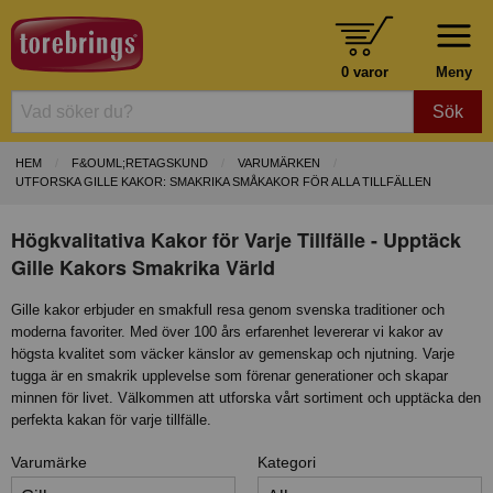
0 varor
Meny
Sök
HEM
F&OUML;RETAGSKUND
VARUMÄRKEN
UTFORSKA GILLE KAKOR: SMAKRIKA SMÅKAKOR FÖR ALLA TILLFÄLLEN
Högkvalitativa Kakor för Varje Tillfälle - Upptäck
Gille Kakors Smakrika Värld
Gille kakor erbjuder en smakfull resa genom svenska traditioner och
moderna favoriter. Med över 100 års erfarenhet levererar vi kakor av
högsta kvalitet som väcker känslor av gemenskap och njutning. Varje
tugga är en smakrik upplevelse som förenar generationer och skapar
minnen för livet. Välkommen att utforska vårt sortiment och upptäcka den
perfekta kakan för varje tillfälle.
Varumärke
Kategori