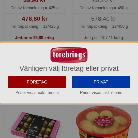
39,90 kr
48,20 kr
Del av förpackning =
425 g
Del av förpackning =
450 g
478,80 kr
578,40 kr
Hel förpackning =
12*425 g
Hel förpackning =
12*450 g
Jmf.pris:
93,88
kr/kg
Jmf.pris:
107,11
kr/kg
(0,47 kr/st)
(1,34 kr/st)
Kampanjinfo »
Lagerinfo »
Lager: 148 del av förp.
Säsongsvara jul
Säsongsvara jul
Vänligen välj företag eller privat
Beställningsbar senare
Köp »
FÖRETAG
PRIVAT
Priser visas exkl. moms
Priser visas inkl. moms