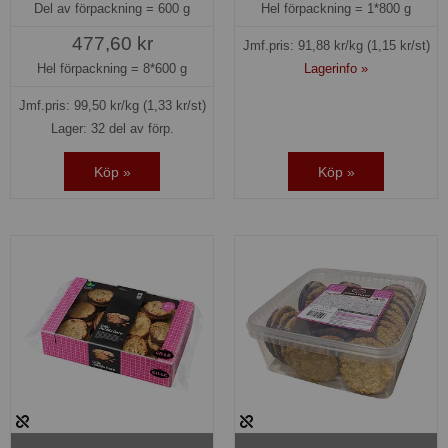
Del av förpackning =
600 g
Hel förpackning =
1*800 g
477,60 kr
Jmf.pris:
91,88
kr/kg
(1,15 kr/st)
Hel förpackning =
8*600 g
Lagerinfo »
Jmf.pris:
99,50
kr/kg
(1,33 kr/st)
Lager: 32 del av förp.
Köp »
Köp »