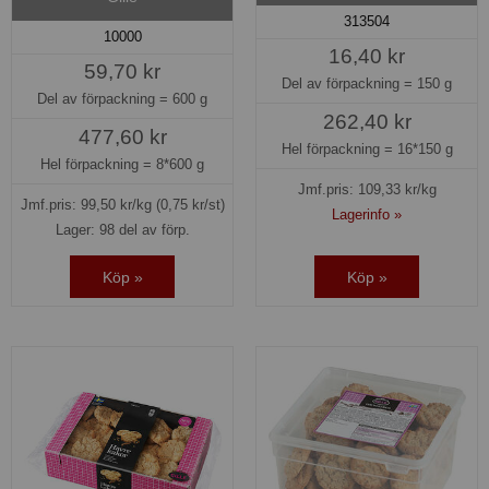
313504
10000
16,40 kr
59,70 kr
Del av förpackning =
150 g
Del av förpackning =
600 g
262,40 kr
477,60 kr
Hel förpackning =
16*150 g
Hel förpackning =
8*600 g
Jmf.pris:
109,33
kr/kg
Jmf.pris:
99,50
kr/kg
(0,75 kr/st)
Lagerinfo »
Lager: 98 del av förp.
Köp »
Köp »